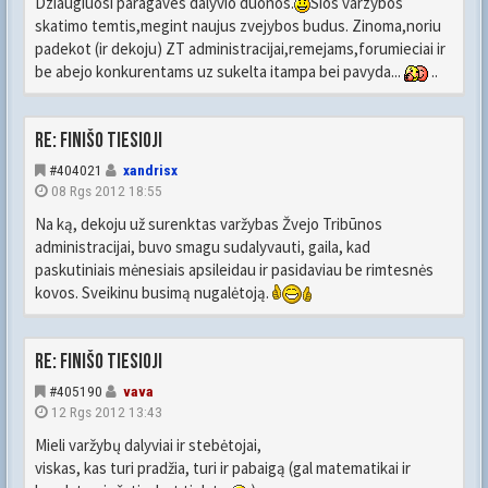
Dziaugiuosi paragaves dalyvio duonos.
Sios varzybos
skatimo temtis,megint naujus zvejybos budus. Zinoma,noriu
padekot (ir dekoju) ZT administracijai,remejams,forumieciai ir
be abejo konkurentams uz sukelta itampa bei pavyda...
..
Re: FINIŠO TIESIOJI
#404021
xandrisx
08 Rgs 2012 18:55
Na ką, dekoju už surenktas varžybas Žvejo Tribūnos
administracijai, buvo smagu sudalyvauti, gaila, kad
paskutiniais mėnesiais apsileidau ir pasidaviau be rimtesnės
kovos. Sveikinu busimą nugalėtoją.
Re: FINIŠO TIESIOJI
#405190
vava
12 Rgs 2012 13:43
Mieli varžybų dalyviai ir stebėtojai,
viskas, kas turi pradžia, turi ir pabaigą (gal matematikai ir