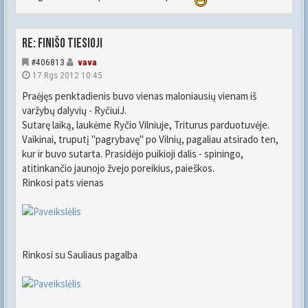
Re: FINIŠO TIESIOJI
#406813
vava
17 Rgs 2012 10:45
Praėjęs penktadienis buvo vienas maloniausių vienam iš
varžybų dalyvių - RyčiuiJ.
Sutarę laiką, laukėme Ryčio Vilniuje, Triturus parduotuvėje.
Vaikinai, truputį "pagrybavę" po Vilnių, pagaliau atsirado ten,
kur ir buvo sutarta. Prasidėjo puikioji dalis - spiningo,
atitinkančio jaunojo žvejo poreikius, paieškos.
Rinkosi pats vienas
Rinkosi su Sauliaus pagalba