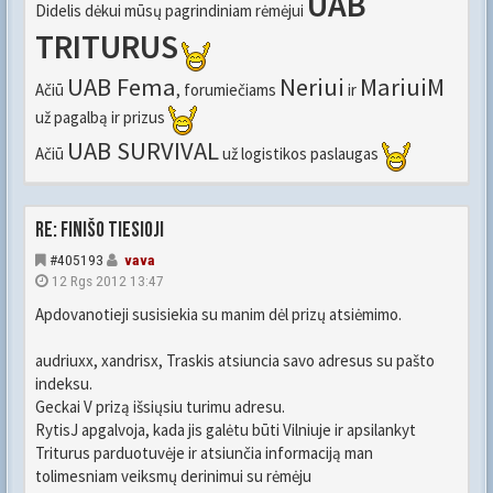
UAB
Didelis dėkui mūsų pagrindiniam rėmėjui
TRITURUS
UAB Fema
Neriui
MariuiM
Ačiū
, forumiečiams
ir
už pagalbą ir prizus
UAB SURVIVAL
Ačiū
už logistikos paslaugas
Re: FINIŠO TIESIOJI
#405193
vava
12 Rgs 2012 13:47
Apdovanotieji susisiekia su manim dėl prizų atsiėmimo.
audriuxx, xandrisx, Traskis atsiuncia savo adresus su pašto
indeksu.
Geckai V prizą išsiųsiu turimu adresu.
RytisJ apgalvoja, kada jis galėtu būti Vilniuje ir apsilankyt
Triturus parduotuvėje ir atsiunčia informaciją man
tolimesniam veiksmų derinimui su rėmėju