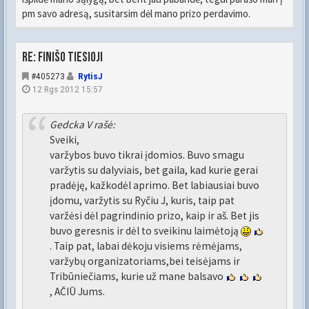
pm savo adresą, susitarsim dėl mano prizo perdavimo.
Re: FINIŠO TIESIOJI
#405273
RytisJ
12 Rgs 2012 15:57
Gedcka V rašė:
Sveiki,
varžybos buvo tikrai įdomios. Buvo smagu
varžytis su dalyviais, bet gaila, kad kurie gerai
pradėję, kažkodėl aprimo. Bet labiausiai buvo
įdomu, varžytis su Ryčiu J, kuris, taip pat
varžėsi dėl pagrindinio prizo, kaip ir aš. Bet jis
buvo geresnis ir dėl to sveikinu laimėtoją
. Taip pat, labai dėkoju visiems rėmėjams,
varžybų organizatoriams,bei teisėjams ir
Tribūniečiams, kurie už mane balsavo
, AČIŪ Jums.