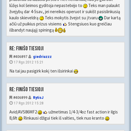
lūžęs kol šeimos gyditoja nepastebėjo to
Teks man palaukt
žvejybų dar 4-5sav., jei nereikės operuot ir sukišt pasislinkusią
kaulo skieveldrą
Teks mokytis žvejot su įtvaru
Dar kartą
ačiū už puikius prizus visiems
Stengsiuos kuo greičiau
išbandyt naująjį spiningą
Re: FINIŠO TIESIOJI
#406897
giedriuzzz
17 Rgs 2012 15:21
Na tai jau pasigirk kokį ten išsirinkai
Re: FINIŠO TIESIOJI
#406899
RytisJ
17 Rgs 2012 15:28
Avid/AVS86MF2
užmetimas 1/4-3/4oz fast action ir ilgis
8,6ft
Rinkausi džigui tiek iš valties, tiek nuo kranto