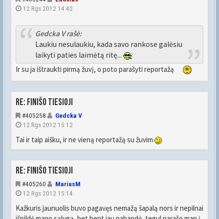
12 Rgs 2012 14:42
Gedcka V rašė:
Laukiu nesulaukiu, kada savo rankose galėsiu
laikyti paties laimėtą ritę...
Ir su ja ištraukti pirmą žuvį, o poto parašyti reportažą
Re: FINIŠO TIESIOJI
#405258
Gedcka V
12 Rgs 2012 15:12
Tai ir taip aišku, ir ne vieną reportažą su žuvim
Re: FINIŠO TIESIOJI
#405260
MariusM
12 Rgs 2012 15:14
Kažkuris jaunuolis buvo pagavęs nemažą šapalą nors ir nepilnai
išpildė mano sąlygą, bet bent jau pabandė, tegul parašo man į