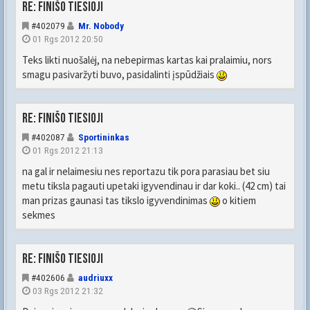
Re: FINIŠO TIESIOJI
#402079
Mr. Nobody
01 Rgs 2012 20:50
Teks likti nuošalėj, na nebepirmas kartas kai pralaimiu, nors
smagu pasivaržyti buvo, pasidalinti įspūdžiais
Re: FINIŠO TIESIOJI
#402087
Sportininkas
01 Rgs 2012 21:13
na gal ir nelaimesiu nes reportazu tik pora parasiau bet siu
metu tiksla pagauti upetaki igyvendinau ir dar koki.. (42 cm) tai
man prizas gaunasi tas tikslo igyvendinimas
o kitiem
sekmes
Re: FINIŠO TIESIOJI
#402606
audriuxx
03 Rgs 2012 21:32