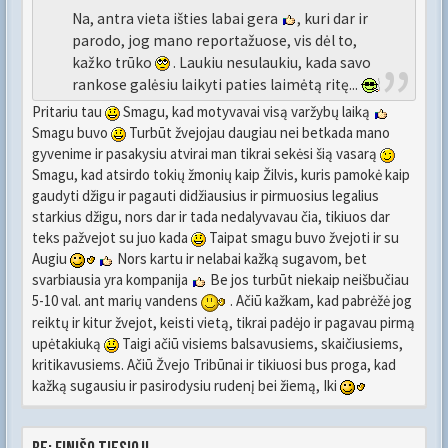
Na, antra vieta išties labai gera
, kuri dar ir
parodo, jog mano reportažuose, vis dėl to,
kažko trūko
. Laukiu nesulaukiu, kada savo
rankose galėsiu laikyti paties laimėtą ritę...
Pritariu tau
Smagu, kad motyvavai visą varžybų laiką
Smagu buvo
Turbūt žvejojau daugiau nei betkada mano
gyvenime ir pasakysiu atvirai man tikrai sekėsi šią vasarą
Smagu, kad atsirdo tokių žmonių kaip Žilvis, kuris pamokė kaip
gaudyti džigu ir pagauti didžiausius ir pirmuosius legalius
starkius džigu, nors dar ir tada nedalyvavau čia, tikiuos dar
teks pažvejot su juo kada
Taipat smagu buvo žvejoti ir su
Augiu
Nors kartu ir nelabai kažką sugavom, bet
svarbiausia yra kompanija
Be jos turbūt niekaip neišbučiau
5-10 val. ant marių vandens
. Ačiū kažkam, kad pabrėžė jog
reiktų ir kitur žvejot, keisti vietą, tikrai padėjo ir pagavau pirmą
upėtakiuką
Taigi ačiū visiems balsavusiems, skaičiusiems,
kritikavusiems. Ačiū Žvejo Tribūnai ir tikiuosi bus proga, kad
kažką sugausiu ir pasirodysiu rudenį bei žiemą, Iki