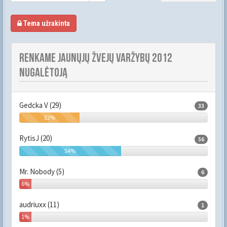
Tema užrakinta
RENKAME JAUNŲJŲ ŽVEJŲ VARŽYBŲ 2012
NUGALĖTOJĄ
Gedcka V (29)
33
32%
RytisJ (20)
56
54%
Mr. Nobody (5)
6
6%
audriuxx (11)
1
1%