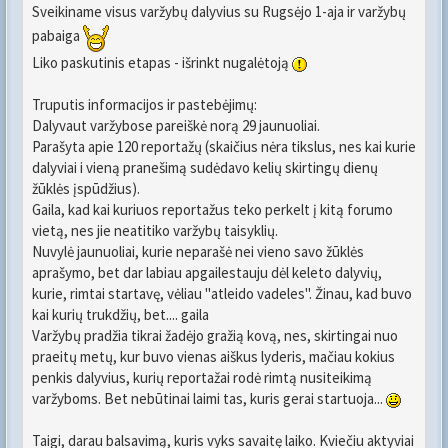
Sveikiname visus varžybų dalyvius su Rugsėjo 1-aja ir varžybų
pabaiga
Liko paskutinis etapas - išrinkt nugalėtoją
Truputis informacijos ir pastebėjimų:
Dalyvaut varžybose pareiškė norą 29 jaunuoliai.
Parašyta apie 120 reportažų (skaičius nėra tikslus, nes kai kurie
dalyviai i vieną pranešimą sudėdavo kelių skirtingų dienų
žūklės įspūdžius).
Gaila, kad kai kuriuos reportažus teko perkelt į kitą forumo
vietą, nes jie neatitiko varžybų taisyklių.
Nuvylė jaunuoliai, kurie neparašė nei vieno savo žūklės
aprašymo, bet dar labiau apgailestauju dėl keleto dalyvių,
kurie, rimtai startavę, vėliau "atleido vadeles". Žinau, kad buvo
kai kurių trukdžių, bet.... gaila
Varžybų pradžia tikrai žadėjo gražią kovą, nes, skirtingai nuo
praeitų metų, kur buvo vienas aiškus lyderis, mačiau kokius
penkis dalyvius, kurių reportažai rodė rimtą nusiteikimą
varžyboms. Bet nebūtinai laimi tas, kuris gerai startuoja...
Taigi, darau balsavimą, kuris vyks savaitę laiko. Kviečiu aktyviai