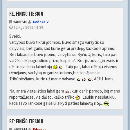
Re: FINIŠO TIESIOJI
#405240
Gedcka V
12 Rgs 2012 14:39
Sveiki,
varžybos buvo tikrai įdomios. Buvo smagu varžytis su
dalyviais, bet gaila, kad kurie gerai pradėję, kažkodėl aprimo.
Bet labiausiai buvo įdomu, varžytis su Ryčiu J, kuris, taip pat
varžėsi dėl pagrindinio prizo, kaip ir aš. Bet jis buvo geresnis ir
dėl to sveikinu laimėtoją
. Taip pat, labai dėkoju visiems
rėmėjams, varžybų organizatoriams,bei teisėjams ir
Tribūniečiams, kurie už mane balsavo
, AČIŪ Jums.
Na, antra vieta išties labai gera
, kuri dar ir parodo, jog mano
reportažuose, vis dėl to, kažko trūko
. Laukiu nesulaukiu,
kada savo rankose galėsiu laikyti paties laimėtą ritę...
Re: FINIŠO TIESIOJI
#405244
Edosius