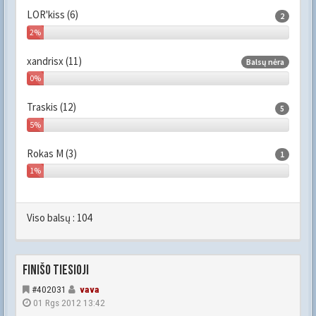
LOR'kiss (6)
2
2%
xandrisx (11)
Balsų nėra
0%
Traskis (12)
5
5%
Rokas M (3)
1
1%
Viso balsų :
104
FINIŠO TIESIOJI
#402031
vava
01 Rgs 2012 13:42