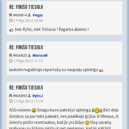
Re: FINIŠO TIESIOJI
#406814
Vegys
17 Rgs 2012 10:48
tiek Rytis, tiek Triturus ! Pagarba abiems !
Re: FINIŠO TIESIOJI
#406825
MariusM
17 Rgs 2012 11:12
lauksim nugalėtojo reportažų su naujuoju spiningu
Re: FINIŠO TIESIOJI
#406893
RytisJ
17 Rgs 2012 15:14
Ačiū visiems
Smagu buvo pakratyt spiningą
Bet deja
žveybos su juo teks palaukt, nes paaiškėjo grįžus iš Vilniaus, iš
šviesto piršto nuotraukos, kad jis yra lūžęs
Visą savaitę
prabuvau su lūžusiu pirštu ir net nemaniau, kad jis gali būt