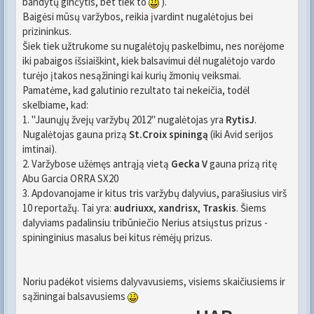
bandytų ginčytis, bet tiek to
).
Baigėsi mūsų varžybos, reikia įvardint nugalėtojus bei
prizininkus.
Šiek tiek užtrukome su nugalėtojų paskelbimu, nes norėjome
iki pabaigos išsiaiškint, kiek balsavimui dėl nugalėtojo vardo
turėjo įtakos nesąžiningi kai kurių žmonių veiksmai.
Pamatėme, kad galutinio rezultato tai nekeičia, todėl
skelbiame, kad:
1. "Jaunųjų žvejų varžybų 2012" nugalėtojas yra
RytisJ
.
Nugalėtojas gauna prizą
St.Croix spiningą
(iki Avid serijos
imtinai).
2. Varžybose užėmęs antrąją vietą
Gecka V
gauna prizą ritę
Abu Garcia ORRA SX20
3. Apdovanojame ir kitus tris varžybų dalyvius, parašiusius virš
10 reportažų. Tai yra:
audriuxx
,
xandrisx
,
Traskis
. Šiems
dalyviams padalinsiu tribūniečio Nerius atsiųstus prizus -
spininginius masalus bei kitus rėmėjų prizus.
Noriu padėkot visiems dalyvavusiems, visiems skaičiusiems ir
sąžiningai balsavusiems