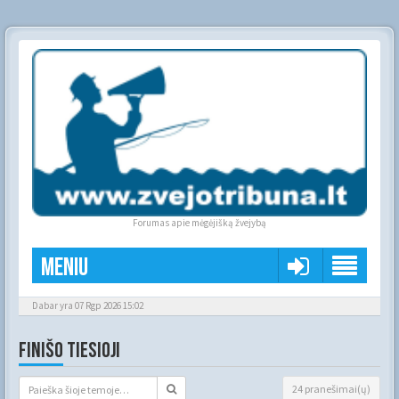
Forumas apie mėgėjišką žvejybą
Meniu
Dabar yra 07 Rgp 2026 15:02
FINIŠO TIESIOJI
24 pranešimai(ų)