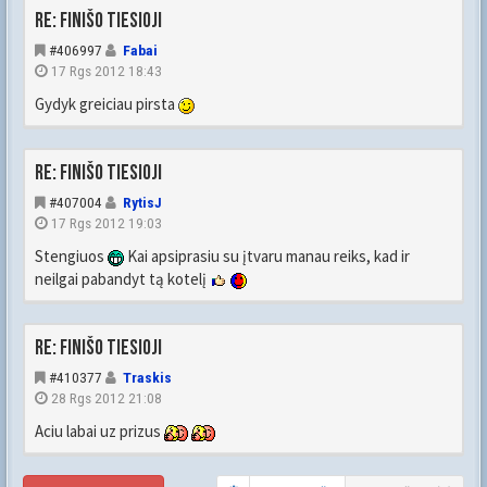
Re: FINIŠO TIESIOJI
#406997
Fabai
17 Rgs 2012 18:43
Gydyk greiciau pirsta
Re: FINIŠO TIESIOJI
#407004
RytisJ
17 Rgs 2012 19:03
Stengiuos
Kai apsiprasiu su įtvaru manau reiks, kad ir
neilgai pabandyt tą kotelį
Re: FINIŠO TIESIOJI
#410377
Traskis
28 Rgs 2012 21:08
Aciu labai uz prizus