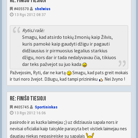
Re: FINIŠO TIESIOJI
#405570
shelwius
13 Rgs 2012 08:37
RytisJ rašė:
Smagu, kad atsirdo tokių žmonių kaip Žilvis,
kuris pamokė kaip gaudyti džigu ir pagauti
didžiausius ir pirmuosius legalius starkius
džigu, nors dar ir tada nedalyvavau čia, tikiuos
dar teks pažvejot su juo kada
Pažvejosim, Ryti, dar ne kartą
Smagu, kad pats greit mokais
ir turi noro žvejot. Džiugu, kad tampi prizininku
Nei žvyno !
Re: FINIŠO TIESIOJI
#405745
Sportininkas
13 Rgs 2012 16:06
pasirodo ir as kazka laimejau ;) uz didziausia sapala nors ir
nevisai oficialiai kaip taisykle parasyta bet vistiek laimejau nes
daugiau niekas nepasireiske su sapalais