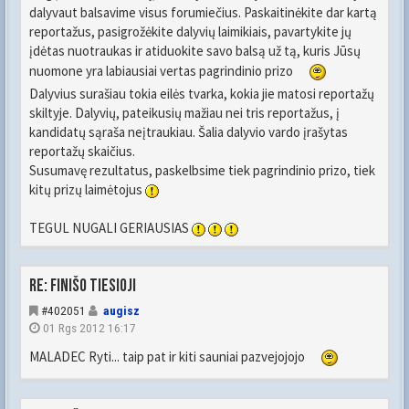
dalyvaut balsavime visus forumiečius. Paskaitinėkite dar kartą
reportažus, pasigrožėkite dalyvių laimikiais, pavartykite jų
įdėtas nuotraukas ir atiduokite savo balsą už tą, kuris Jūsų
nuomone yra labiausiai vertas pagrindinio prizo
Dalyvius surašiau tokia eilės tvarka, kokia jie matosi reportažų
skiltyje. Dalyvių, pateikusių mažiau nei tris reportažus, į
kandidatų sąraša neįtraukiau. Šalia dalyvio vardo įrašytas
reportažų skaičius.
Susumavę rezultatus, paskelbsime tiek pagrindinio prizo, tiek
kitų prizų laimėtojus
TEGUL NUGALI GERIAUSIAS
Re: FINIŠO TIESIOJI
#402051
augisz
01 Rgs 2012 16:17
MALADEC Ryti... taip pat ir kiti sauniai pazvejojojo