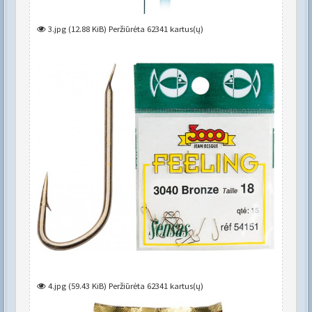
3.jpg (12.88 KiB) Peržiūrėta 62341 kartus(ų)
4.jpg (59.43 KiB) Peržiūrėta 62341 kartus(ų)