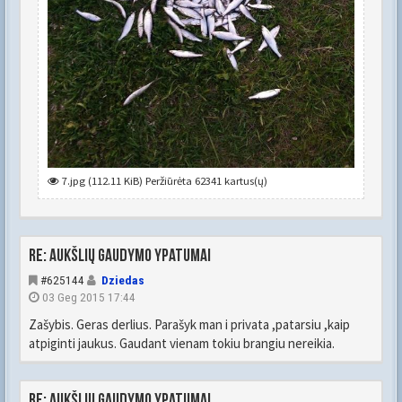
7.jpg (112.11 KiB) Peržiūrėta 62341 kartus(ų)
Re: Aukšlių gaudymo ypatumai
#625144
Dziedas
03 Geg 2015 17:44
Zašybis. Geras derlius. Parašyk man i privata ,patarsiu ,kaip
atpiginti jaukus. Gaudant vienam tokiu brangiu nereikia.
Re: Aukšlių gaudymo ypatumai