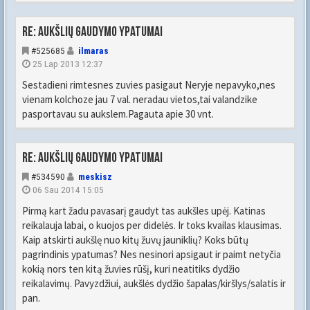
Re: Aukšlių gaudymo ypatumai
#525685
ilmaras
25 Lap 2013 12:37
Sestadieni rimtesnes zuvies pasigaut Neryje nepavyko,nes
vienam kolchoze jau 7 val. neradau vietos,tai valandzike
pasportavau su aukslem.Pagauta apie 30 vnt.
Re: Aukšlių gaudymo ypatumai
#534590
meskisz
06 Sau 2014 15:05
Pirmą kart žadu pavasarį gaudyt tas aukšles upėj. Katinas
reikalauja labai, o kuojos per didelės. Ir toks kvailas klausimas.
Kaip atskirti aukšlę nuo kitų žuvų jauniklių? Koks būtų
pagrindinis ypatumas? Nes nesinori apsigaut ir paimt netyčia
kokią nors ten kitą žuvies rūšį, kuri neatitiks dydžio
reikalavimų. Pavyzdžiui, aukšlės dydžio šapalas/kiršlys/salatis ir
pan.