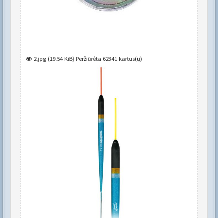
2.jpg (19.54 KiB) Peržiūrėta 62341 kartus(ų)