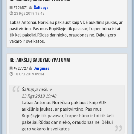
#726571
Šaltupys
23 Rgs 2019 19:48
Labas Antonai. Norėčiau paklaust kaip VDE aukšlinis jaukas, ar
pasitvirtino. Pas mus Kupiškyje tik pavasarįTraper būna ir tai
tik keli pakeliai.Rūdas dar nieko, oraudonas ne. Dėkui gero
vakaro ir sveikatos.
Re: Aukšlių gaudymo ypatumai
#727727
Jurginas
18 Gru 2019 09:34
Šaltupys
rašė:
↑
23 Rgs 2019 19:48
Labas Antonai. Norėčiau paklaust kaip VDE
aukšlinis jaukas, ar pasitvirtino. Pas mus
Kupiškyje tik pavasarįTraper būna ir tai tik keli
pakeliai.Rūdas dar nieko, oraudonas ne. Dėkui
gero vakaro ir sveikatos.