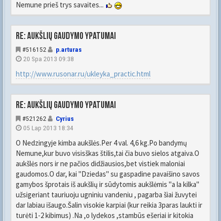
Nemune prieš trys savaites...
Re: Aukšlių gaudymo ypatumai
#516152
p.arturas
20 Spa 2013 09:38
http://www.rusonar.ru/ukleyka_practic.html
Re: Aukšlių gaudymo ypatumai
#521262
Cyrius
05 Lap 2013 18:34
O Nedzingyje kimba aukšlės.Per 4 val. 4,6 kg.Po bandymų
Nemune,kur buvo visisškas štilis,tai čia buvo sielos atgaiva.O
aukšlės nors ir ne pačios didžiausios,bet vistiek maloniai
gaudomos.O dar, kai "Dziedas" su gaspadine pavaišino savos
gamybos šprotais iš aukšlių ir sūdytomis aukšlėmis "a la kilka"
užsigeriant tauriuoju ugniniu vandeniu , pagarba šiai žuvytei
dar labiau išaugo.Šalin visokie karpiai (kur reikia 3paras laukti ir
turėti 1-2 kibimus) .Na ,o lydekos ,stambūs ešeriai ir kitokia