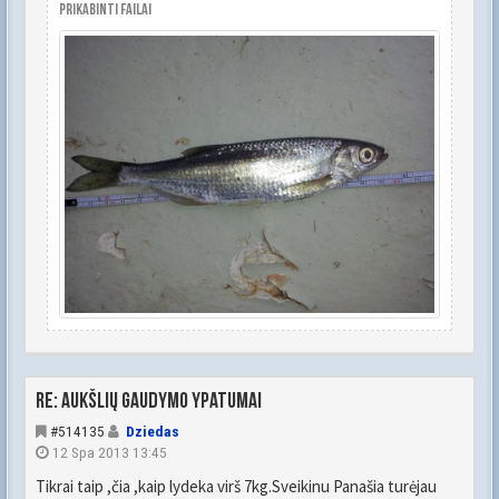
Prikabinti failai
Re: Aukšlių gaudymo ypatumai
#514135
Dziedas
12 Spa 2013 13:45
Tikrai taip ,čia ,kaip lydeka virš 7kg.Sveikinu Panašia turėjau