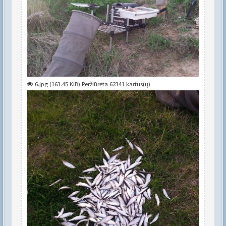
6.jpg (163.45 KiB) Peržiūrėta 62341 kartus(ų)