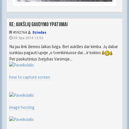
Re: Aukšlių gaudymo ypatumai
#592764
Dziedas
09 Spa 2014 13:53
Na jau link žiemos laikas bėga. Bet aukšles dar kimba. Jų dabar
sunkiau pagauti upėje ,o tvenkiniuose dar....ir kokios
Per paskutinius žvejybas Varėnoje...
how to capture screen
image hosting