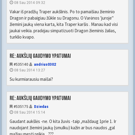
08 Sau 2014 09:32
Vakar iš pradžių Traper aukšlinis. Po to pamaišiau žieminio
Dragon ir pabaigiau žūkle su Dragonu. O Varėnos 'juroje"
žiemini jauką viena karta, kita Traper karšis . Manau kad visi
jaukai veikia. pradėjau simpatizuoti Dragon žieminis žalias,
turklio kvapo.
Re: Aukšlių gaudymo ypatumai
#535140
andrius0302
08 Sau 2014 13:27
Su kurmiarausiu maišai?
Re: Aukšlių gaudymo ypatumai
#535175
Dziedas
08 Sau 2014 15:14
Gaudant aukšlės -ne. O kita žuvis -taip ,maždaug 1prie 1. Ir
naudojant žiemini jauką (smulku) kažin ar bus naudos ,gal
mažiau mesti reikia....???