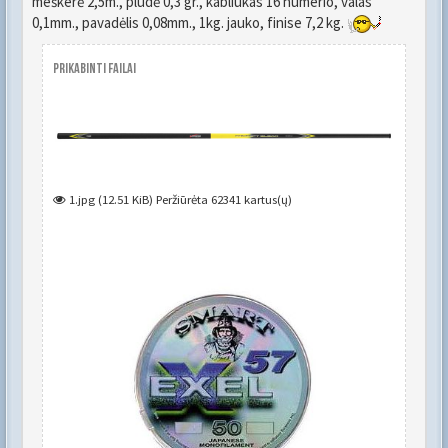
meškerė 2,5m., plūdė 0,3 gr., kabliukas 16 numerio, valas
0,1mm., pavadėlis 0,08mm., 1kg. jauko, finise 7,2 kg.
Prikabinti failai
1.jpg (12.51 KiB) Peržiūrėta 62341 kartus(ų)