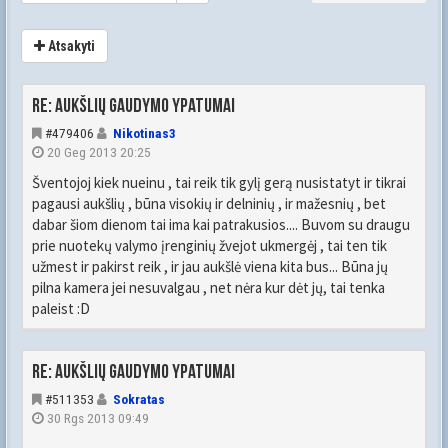
Atsakyti
Re: Aukšlių gaudymo ypatumai
#479406
Nikotinas3
20 Geg 2013 20:25
Šventojoj kiek nueinu , tai reik tik gylį gerą nusistatyt ir tikrai
pagausi aukšlių , būna visokių ir delninių , ir mažesnių , bet
dabar šiom dienom tai ima kai patrakusios.... Buvom su draugu
prie nuotekų valymo įrenginių žvejot ukmergėj , tai ten tik
užmest ir pakirst reik , ir jau aukšlė viena kita bus... Būna jų
pilna kamera jei nesuvalgau , net nėra kur dėt jų, tai tenka
paleist :D
Re: Aukšlių gaudymo ypatumai
#511353
Sokratas
30 Rgs 2013 09:49