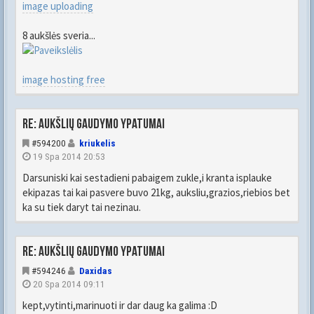
image uploading
8 aukšlės sveria...
image hosting free
Re: Aukšlių gaudymo ypatumai
#594200
kriukelis
19 Spa 2014 20:53
Darsuniski kai sestadieni pabaigem zukle,i kranta isplauke
ekipazas tai kai pasvere buvo 21kg, auksliu,grazios,riebios bet
ka su tiek daryt tai nezinau.
Re: Aukšlių gaudymo ypatumai
#594246
Daxidas
20 Spa 2014 09:11
kept,vytinti,marinuoti ir dar daug ka galima :D