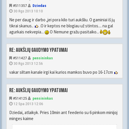
#511357
Dziedas
30 Rgs 2013 10:10
Ne per daug ir darbo ,jei pora kilo turi aukšliu. O gaminiai iš jų
tikrai skanus..
.O ir keptos ne blogiau už stintos.... na gal
agurkais nekvepia...
O Nemune gražu pasitaiko...
Re: Aukšlių gaudymo ypatumai
#511427
pensininkas
30 Rgs 2013 12:56
vakar siltam kanale irgi kai kurios mamkos buvo po 16-17cm
Re: Aukšlių gaudymo ypatumai
#514125
pensininkas
12 Spa 2013 12:06
Dziedai, atlaikyk. Pries 10min ant feederio su 6 pinkom minijoj
minges kaime