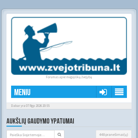
Forumas apie mėgėjišką žvejybą
Meniu
Dabar yra 07 Rgp 2026 20:55
AUKŠLIŲ GAUDYMO YPATUMAI
448 pranešimai(ų)