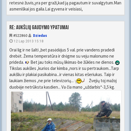
retesnė žuvis,yra per graži,kad ją pagautum ir suvalgytum.Man
asmeniškai jos gaila.Lai gyvena ir veisiasi,
Re: Aukšlių gaudymo ypatumai
#522860
Dziedas
12 Lap 2013 15:18
Orai lig ir ne šalti ,bet pasėdėjus 5 val. prie vandens pradedi
drebėt. Žema temperatūra ir drėgme su veju malonumo ne
prideda.
Bet jau toks mūsų likimas-be žūkles ne dienos.
Tikslas aukšles ,kurios dar kimba ,nors ir su pertraukom...Tarp
aukšliu ir plakiai pasikabina...ir vienas kitas ešeriukas. Taip ir
laukiam žiemos ,ne prie televizorių...
Žvejių toj mažoj
duobėje netrūksta kasdien... Va čia mano „uždarbis“-3,5 kg.