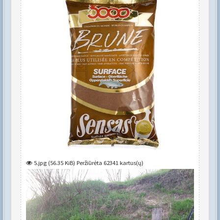
5.jpg (56.35 KiB) Peržiūrėta 62341 kartus(ų)