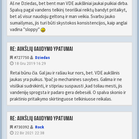
Aš ne Dziedas, bet bent man VDE aukšliniai jaukai puikiai dirba.
Spalvą pagal vandens telkinį teoriškai reiktų bandyt pritaikyt,
bet aš visur naudoju geltoną ir man veikia. Svarbu jauko
sumaišymas, jis turi būti skystokos konsistencijos, kaip anglai
vadina "sloppy"
Re: Aukšlių gaudymo ypatumai
#727750
Dziedas
18 Gru 2019 16:29
Retai būnu čia. Gal jau ir rašiau kur nors, bet. VDE aukšlinis
jaukas yra puikus. Ypač jo mechanines savybes. Galima ir ne
visiškai sudrėkinti, ir stipriau suspausti ,kad toliau mesti, jis
vandeniję sprogsta ir padaro gera debesėli. O spalva skonio ir
praktinio pritaikymo skirtinguose telkiniuose reikalas.
Re: Aukšlių gaudymo ypatumai
#730392
Rock
22 Bir 2021 22:38