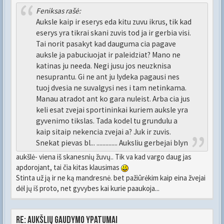
Feniksas rašė:
Auksle kaip ir eserys eda kitu zuvu ikrus, tik kad
eserys yra tikrai skani zuvis tod ja ir gerbia visi.
Tai norit pasakyt kad dauguma cia pagave
auksle ja pabuciuojat ir paleidziat? Mano ne
katinas ju needa. Negi jusu jos neuzknisa
nesuprantu. Gi ne ant ju lydeka pagausi nes
tuoj dvesia ne suvalgysi nes i tam netinkama.
Manau atradot ant ko gara nuleist. Arba cia jus
keli esat zvejai sportininkai kuriem auksle yra
gyvenimo tikslas. Tada kodel tu grundulu a
kaip sitaip nekencia zvejai a? Juk ir zuvis.
Snekat pievas bl... .............. Auksliu gerbejai blyn
aukšlė- viena iš skanesnių žuvų.. Tik va kad vargo daug jas
apdorojant, tai čia kitas klausimas
Stinta už ją ir ne ką mandresnė. bet pažiūrėkim kaip eina žvejai
dėl jų iš proto, net gyvybes kai kurie paaukoja...
Re: Aukšlių gaudymo ypatumai