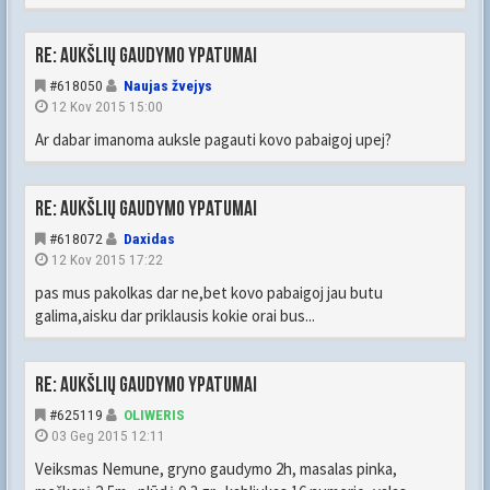
Re: Aukšlių gaudymo ypatumai
#618050
Naujas žvejys
12 Kov 2015 15:00
Ar dabar imanoma auksle pagauti kovo pabaigoj upej?
Re: Aukšlių gaudymo ypatumai
#618072
Daxidas
12 Kov 2015 17:22
pas mus pakolkas dar ne,bet kovo pabaigoj jau butu
galima,aisku dar priklausis kokie orai bus...
Re: Aukšlių gaudymo ypatumai
#625119
OLIWERIS
03 Geg 2015 12:11
Veiksmas Nemune, gryno gaudymo 2h, masalas pinka,