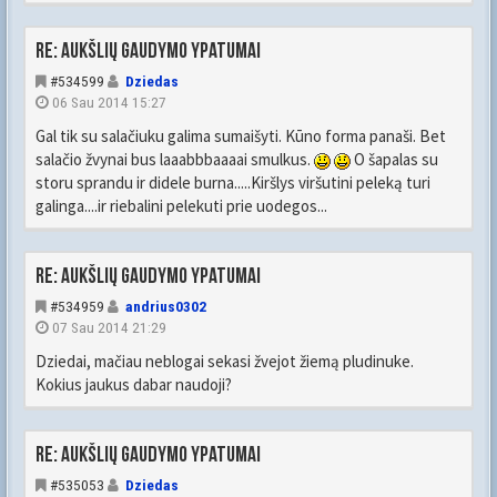
Re: Aukšlių gaudymo ypatumai
#534599
Dziedas
06 Sau 2014 15:27
Gal tik su salačiuku galima sumaišyti. Kūno forma panaši. Bet
salačio žvynai bus laaabbbaaaai smulkus.
O šapalas su
storu sprandu ir didele burna.....Kiršlys viršutini peleką turi
galinga....ir riebalini pelekuti prie uodegos...
Re: Aukšlių gaudymo ypatumai
#534959
andrius0302
07 Sau 2014 21:29
Dziedai, mačiau neblogai sekasi žvejot žiemą pludinuke.
Kokius jaukus dabar naudoji?
Re: Aukšlių gaudymo ypatumai
#535053
Dziedas