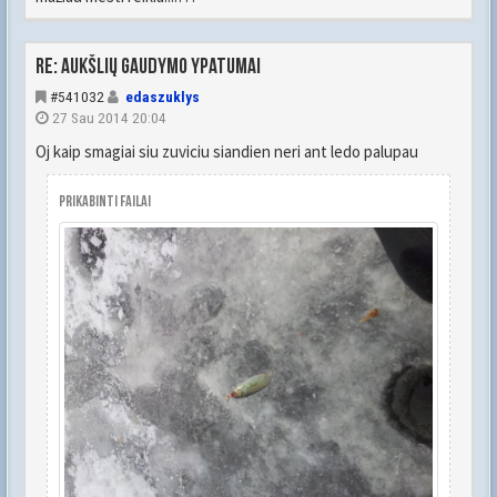
Re: Aukšlių gaudymo ypatumai
#541032
edaszuklys
27 Sau 2014 20:04
Oj kaip smagiai siu zuviciu siandien neri ant ledo palupau
Prikabinti failai