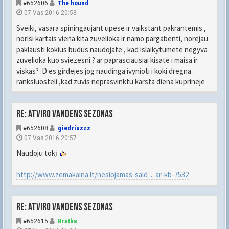
#652606
The hound
07 Vas 2016 20:53
Sveiki, vasara spiningaujant upese ir vaikstant pakrantemis ,
norisi kartais viena kita zuvelioka ir namo pargabenti, norejau
paklausti kokius budus naudojate , kad islaikytumete negyva
zuvelioka kuo sviezesni ? ar paprasciausiai kisate i maisa ir
viskas? :D es girdejes jog naudinga ivynioti i koki dregna
ranksluosteli ,kad zuvis neprasvinktu karsta diena kuprineje
Re: Atviro vandens sezonas
#652608
giedriuzzz
07 Vas 2016 20:57
Naudoju tokį
http://www.zemakaina.lt/nesiojamas-sald ... ar-kb-7532
Re: Atviro vandens sezonas
#652615
Bratka