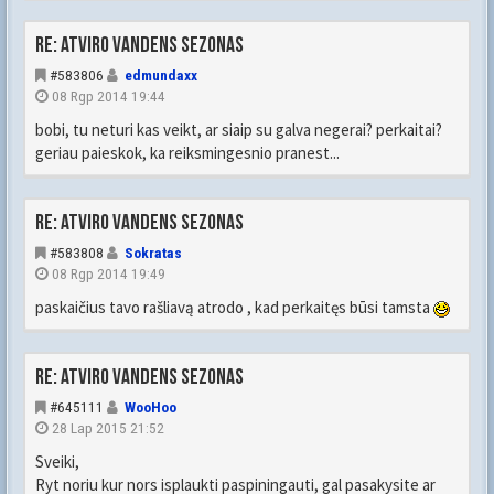
Re: Atviro vandens sezonas
#583806
edmundaxx
08 Rgp 2014 19:44
bobi, tu neturi kas veikt, ar siaip su galva negerai? perkaitai?
geriau paieskok, ka reiksmingesnio pranest...
Re: Atviro vandens sezonas
#583808
Sokratas
08 Rgp 2014 19:49
paskaičius tavo rašliavą atrodo , kad perkaitęs būsi tamsta
Re: Atviro vandens sezonas
#645111
WooHoo
28 Lap 2015 21:52
Sveiki,
Ryt noriu kur nors isplaukti paspiningauti, gal pasakysite ar