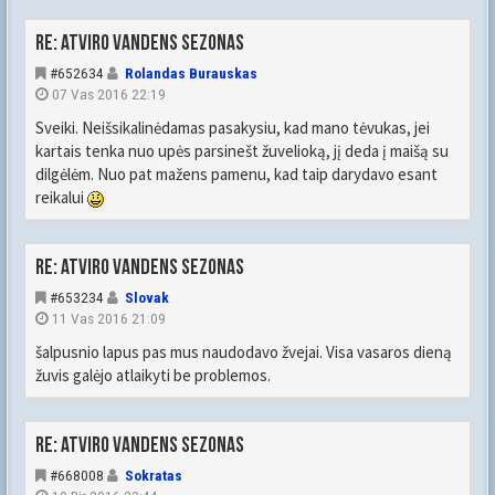
Re: Atviro vandens sezonas
#652634
Rolandas Burauskas
07 Vas 2016 22:19
Sveiki. Neišsikalinėdamas pasakysiu, kad mano tėvukas, jei
kartais tenka nuo upės parsinešt žuvelioką, jį deda į maišą su
dilgėlėm. Nuo pat mažens pamenu, kad taip darydavo esant
reikalui
Re: Atviro vandens sezonas
#653234
Slovak
11 Vas 2016 21:09
šalpusnio lapus pas mus naudodavo žvejai. Visa vasaros dieną
žuvis galėjo atlaikyti be problemos.
Re: Atviro vandens sezonas
#668008
Sokratas