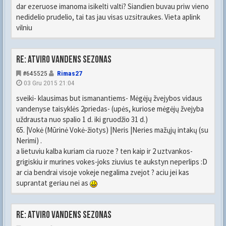
dar ezeruose imanoma isikelti valti? Siandien buvau priw vieno
nedidelio prudelio, tai tas jau visas uzsitraukes. Vieta aplink
vilniu
Re: Atviro vandens sezonas
#645525
Rimas27
03 Gru 2015 21:04
sveiki- klausimas but ismanantiems- Mėgėjų žvejybos vidaus
vandenyse taisyklės 2priedas- (upės, kuriose mėgėjų žvejyba
uždrausta nuo spalio 1 d. iki gruodžio 31 d.)
65. |Vokė (Mūrinė Vokė-žiotys) |Neris |Neries mažųjų intakų (su
Nerimi) .
a lietuviu kalba kuriam cia ruoze ? ten kaip ir 2 uztvankos-
grigiskiu ir murines vokes-joks ziuvius te aukstyn neperlips :D
ar cia bendrai visoje vokeje negalima zvejot ? aciu jei kas
suprantat geriau nei as
Re: Atviro vandens sezonas