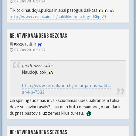
07 Vas 2016 21:24
Tik toki naudoju,puikus ir labai patogus daiktas
http://www.zemakaina.lt/saldiklis-bosch-gsd36pi20
Re: Atviro vandens sezonas
#652616
hipy
07 Vas 2016 21:27
giedriuzzz rašė:
Naudoju tokį
http://www.zemakaina.lt/nesiojamas-sald ...
ar-kb-7532
cia spiningaudamas ir vaiksciodamas upes pakrantem tokia
deze su savim tasais?... jau man butu nesamone, o tau dar ir
dugnas pastoviai uz zemes kliut turetu...
Re: Atviro vandens sezonas