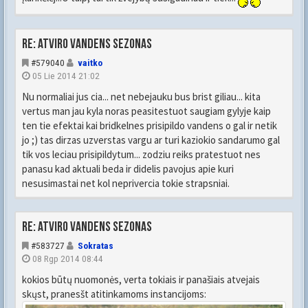
Re: Atviro vandens sezonas
#579040
vaitko
05 Lie 2014 21:02
Nu normaliai jus cia... net nebejauku bus brist giliau... kita
vertus man jau kyla noras peasitestuot saugiam gylyje kaip
ten tie efektai kai bridkelnes prisipildo vandens o gal ir netik
jo ;) tas dirzas uzverstas vargu ar turi kaziokio sandarumo gal
tik vos leciau prisipildytum... zodziu reiks pratestuot nes
panasu kad aktuali beda ir didelis pavojus apie kuri
nesusimastai net kol neprivercia tokie strapsniai.
Re: Atviro vandens sezonas
#583727
Sokratas
08 Rgp 2014 08:44
kokios būtų nuomonės, verta tokiais ir panašiais atvejais
skųst, pranesšt atitinkamoms instancijoms: