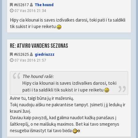
#652617
The hound
07 Vas 2016 21:34
Hipy cia klounai is saves izdivalkes darosi, toki pati i ta saldikli
tik sukist ir i upe reiketu
Re: Atviro vandens sezonas
#652625
giedriuzzz
07 Vas 2016 21:57
The hound rašė:
Hipy cia klounai is saves izdivalkes darosi, toki
pati i ta saldikli tik sukist ir i upe reiketu
Avine tu, taigi būna jų ir mažesnių.
Tokį naudoju aišku ne pakrantėse tampyt. Įsimeti į jį ledukų ir
krauni žuvį.
Daviau kaip pavyzdį, kad galima naudot kažką panašaus į
šaltkrepšį, o ne maišiuką maximos. Bet kai tavo smegenys
nesugeba išmastyt tai tavo bėda