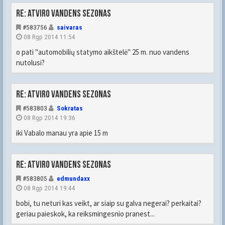
Re: Atviro vandens sezonas
#583756
saivaras
08 Rgp 2014 11:54
o pati "automobilių statymo aikštelė" 25 m. nuo vandens
nutolusi?
Re: Atviro vandens sezonas
#583803
Sokratas
08 Rgp 2014 19:36
iki Vabalo manau yra apie 15 m
Re: Atviro vandens sezonas
#583805
edmundaxx
08 Rgp 2014 19:44
bobi, tu neturi kas veikt, ar siaip su galva negerai? perkaitai?
geriau paieskok, ka reiksmingesnio pranest...