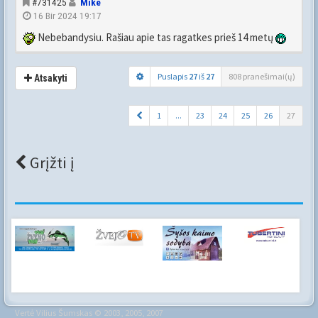
#731425
Mike
16 Bir 2024 19:17
Nebebandysiu. Rašiau apie tas ragatkes prieš 14 metų
Puslapis
27
iš
27
808 pranešimai(ų)
Atsakyti
1
...
23
24
25
26
27
Grįžti į
Vertė
Vilius Šumskas
© 2003, 2005, 2007