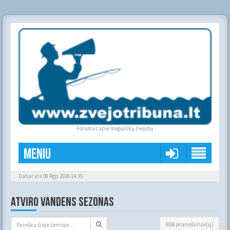
Forumas apie mėgėjišką žvejybą
Meniu
Dabar yra 08 Rgp 2026 14:35
ATVIRO VANDENS SEZONAS
808 pranešimai(ų)