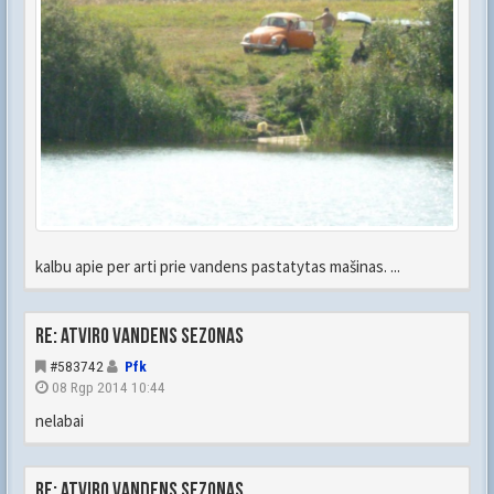
kalbu apie per arti prie vandens pastatytas mašinas. ...
Re: Atviro vandens sezonas
#583742
Pfk
08 Rgp 2014 10:44
nelabai
Re: Atviro vandens sezonas