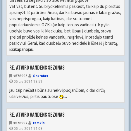
Dirzelis su segtiku viso labo keli litai.[/quote
Vat vat, būtent. Su brydkelnėmis paskest, tai kaip du piorštus
apsimyžt. Iš patirties žinau, dar kai buvau jaunas ir labai gražus,
vos neprisprogau, kaip katinas, dar su tuomet
populiariausiomis OZK'a(ar kaip ten jos vadinasi). Ir gylio
upelyje buvo vos iki kleckiukų, bet įlipau į duobelę, srovė
greitai pripildė kelnes vandeniu, nugriovė, ir pradėjo temti
pasroviui. Gerai, kad duobelė buvo nedidelė ir išnešė į brastą,
išsikapanojau.
Re: Atviro vandens sezonas
#578995
Sokratas
05 Lie 2014 13:51
jau taip nešalta būna su nekvėpuojančiom, o dar diržą
užsiveržus, pirtis pautuose
...
Re: Atviro vandens sezonas
#578997
ramkis
05 Lie 2014 14:03