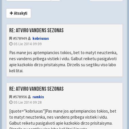
Atsakyti
Re: Atviro vandens sezonas
#578949
kobriuxas
05 Lie 2014 09:09
Pas mane jos aptempiancios tokios, bet to matyt neuztenka,
nes vandens pribega vistiek i vidu. Galbut reiketu pasigalvoti
apie kazkokio dirzo prisitaisyma. Dirzelis su segtiku viso labo
keli litai.
Re: Atviro vandens sezonas
#578956
ramkis
05 Lie 2014 09:28
[quote="kobriuxas"]Pas mane jos aptempiancios tokios, bet
to matyt neuztenka, nes vandens pribega vistiek i vidu.
Galbut reiketu pasigalvoti apie kazkokio dirzo prisitaisyma.