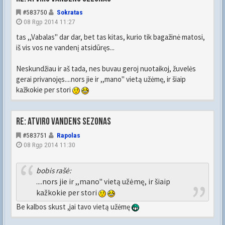
#583750
Sokratas
08 Rgp 2014 11:27
tas ,,Vabalas" dar dar, bet tas kitas, kurio tik bagažinė matosi,
iš vis vos ne vandenį atsidūręs...
Neskundžiau ir aš tada, nes buvau geroj nuotaikoj, žuvelės
gerai privanojęs....nors jie ir ,,mano" vietą užėmę, ir šiaip
kažkokie per stori
Re: Atviro vandens sezonas
#583751
Rapolas
08 Rgp 2014 11:30
bobis rašė:
....nors jie ir ,,mano" vietą užėmę, ir šiaip
kažkokie per stori
Be kalbos skust ,jai tavo vietą užėmę