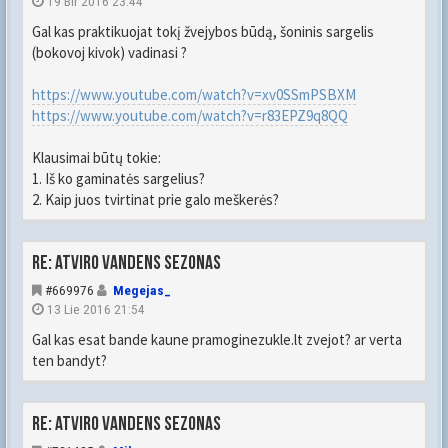
19 Bir 2016 23:44
Gal kas praktikuojat tokį žvejybos būdą, šoninis sargelis
(bokovoj kivok) vadinasi ?
https://www.youtube.com/watch?v=xv0SSmPSBXM
https://www.youtube.com/watch?v=r83EPZ9q8QQ
Klausimai būtų tokie:
1. Iš ko gaminatės sargelius?
2. Kaip juos tvirtinat prie galo meškerės?
Re: Atviro vandens sezonas
#669976
Megejas_
13 Lie 2016 21:54
Gal kas esat bande kaune pramoginezukle.lt zvejot? ar verta
ten bandyt?
Re: Atviro vandens sezonas