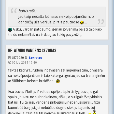
bobis rašė:
jau taip nešalta būna su nekvėpuojančiom, o
dar diržą užsiveržus, pirtis pautuose
...
Aišku, vardan patogumo, geriau gyvenimą baigti taip kaip
tie du nelaimėliai. Yra ir daugiau tokių pavyzdžių.
Re: Atviro vandens sezonas
#579020
Sokratas
05 Lie 2014 17:40
faktas kad yra...rudenį ir pavasarį gal neperkaistum, o vasarą
su nekvėpuojančiom ir taip katorga...geriau jau su treninginėm
ar šliūbinėm kelnėm braidžiot...
Esu buvęs iškritęs iš valties upėje... lapkrtis lyg buvo, o gal
spalis , buvau ne su bridkelnėm, aišku, o su ilgais žvejybiniais
batais. Tų tai irgi, vandens pribėgusių nebenusispirsi... Nzn
kuom būt baigęsi, jei nebūčiau dugno siekęs kojomis toj
įlankėlėj...O taip, tai tik žvejybą susigadinau ir tiek...