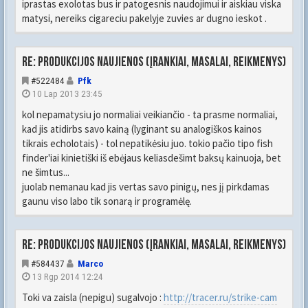
iprastas exolotas bus ir patogesnis naudojimui ir aiskiau viska
matysi, nereiks cigareciu pakelyje zuvies ar dugno ieskot .
Re: Produkcijos naujienos (įrankiai, masalai, reikmenys)
#522484
Pfk
10 Lap 2013 23:45
kol nepamatysiu jo normaliai veikiančio - ta prasme normaliai,
kad jis atidirbs savo kainą (lyginant su analogiškos kainos
tikrais echolotais) - tol nepatikėsiu juo. tokio pačio tipo fish
finder'iai kinietiški iš ebėjaus keliasdešimt baksų kainuoja, bet
ne šimtus...
juolab nemanau kad jis vertas savo pinigų, nes jį pirkdamas
gaunu viso labo tik sonarą ir programėlę.
Re: Produkcijos naujienos (įrankiai, masalai, reikmenys)
#584437
Marco
13 Rgp 2014 12:24
Toki va zaisla (nepigu) sugalvojo :
http://tracer.ru/strike-cam