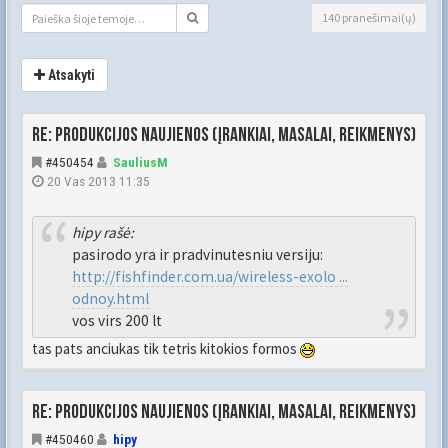
140 pranešimai(ų)
Atsakyti
Re: Produkcijos naujienos (įrankiai, masalai, reikmenys)
#450454
SauliusM
20 Vas 2013 11:35
hipy rašė:
pasirodo yra ir pradvinutesniu versiju:
http://fishfinder.com.ua/wireless-exolo ...
odnoy.html
vos virs 200 lt
tas pats anciukas tik tetris kitokios formos
Re: Produkcijos naujienos (įrankiai, masalai, reikmenys)
#450460
hipy