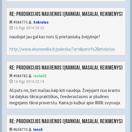
Re: Produkcijos naujienos (įrankiai, masalai, reikmenys)
#584775
Sokratas
16 Rgp 2014 20:22
naudojat jau gal kas nors šį prietaisiuką žvejyboje?
http://www.ekonomika.lt/paieska/?q=diperis%20eholotas
Re: Produkcijos naujienos (įrankiai, masalai, reikmenys)
#584782
rusla02
16 Rgp 2014 22:14
Aš pats ne, bet mačiau kaip kiti naudoja. Žvejojant nuo kranto
tai dalykas tikrai praktiškas, feederastasms ar pludines
megejams tikrai praverstu. Kaina jo kažkur apie 800lt svyruoja.
Re: Produkcijos naujienos (įrankiai, masalai, reikmenys)
#658775
tench