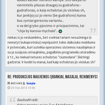
vienintelis pliusas draugej su gudrafonu -
gudrafonas, o kaip echalotas jis visiskas sh,
kur jankijoj uz jo vieno (be gudrafono) kaina
bus zymiai geresniu variantu...
o va del grybo pjovimo ir prisipazinimo, tai
"chja by karova mychala"...
niekas is jo neskambins, bet svelniai tariant nesazininga (o
nematyt bukaprotiska) nepripazint tokio daikciuko mobilumo
ir potencialo, kuri suteikia operacines sistemos naudojimas ir
su ja susijusiu atnaujinimu, pagalbiniu programeliu atsiradimu
ir t.t., ko niekad netures echolotas "ciumodane". Skirtingi
gadzetai. Ir kodel tu manai, kad kaip echolotas jis visiskas sh?
Re: Produkcijos naujienos (įrankiai, masalai, reikmenys)
#451449
henyte
23 Vas 2013 10:06
SauliusM rašė:
dabar mastau ar jau 3 ar 4 telefonus