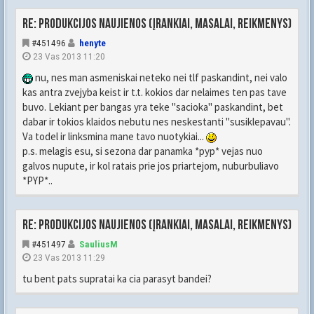
Re: Produkcijos naujienos (įrankiai, masalai, reikmenys)
#451496
henyte
23 Vas 2013 11:20
nu, nes man asmeniskai neteko nei tlf paskandint, nei valo
kas antra zvejyba keist ir t.t. kokios dar nelaimes ten pas tave
buvo. Lekiant per bangas yra teke "sacioka" paskandint, bet
dabar ir tokios klaidos nebutu nes neskestanti "susiklepavau".
Va todel ir linksmina mane tavo nuotykiai...
p.s. melagis esu, si sezona dar panamka *pyp* vejas nuo
galvos nupute, ir kol ratais prie jos priartejom, nuburbuliavo
*PYP*..
Re: Produkcijos naujienos (įrankiai, masalai, reikmenys)
#451497
SauliusM
23 Vas 2013 11:29
tu bent pats supratai ka cia parasyt bandei?