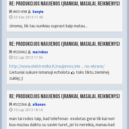
Re: Produkcijos naujienos (įrankiai, masalai, reikmenys)
#451498
henyte
23 Vas 2013 11:40
zinoma, tik tau sunkiau suprast kaip matau...
Re: Produkcijos naujienos (įrankiai, masalai, reikmenys)
#520462
mariokas
02 Lap 2013 17:56
http://www.elektronika.lt/naujienos/ele ... no-ekrane/
Lietuviai sukure ismanuji echolota
toks tiktu zieminej
zuklej ;)
Re: Produkcijos naujienos (įrankiai, masalai, reikmenys)
#522366
alkanas
10 Lap 2013 18:14
man tai rodos taip, kad telefonas- exolotas gerai tik kai nori
kuo maziau daiktu su savim turet, jei to nereikia, manau kad