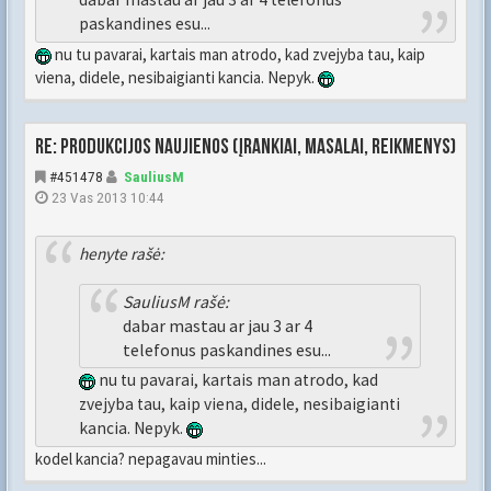
paskandines esu...
nu tu pavarai, kartais man atrodo, kad zvejyba tau, kaip
viena, didele, nesibaigianti kancia. Nepyk.
Re: Produkcijos naujienos (įrankiai, masalai, reikmenys)
#451478
SauliusM
23 Vas 2013 10:44
henyte rašė:
SauliusM rašė:
dabar mastau ar jau 3 ar 4
telefonus paskandines esu...
nu tu pavarai, kartais man atrodo, kad
zvejyba tau, kaip viena, didele, nesibaigianti
kancia. Nepyk.
kodel kancia? nepagavau minties...