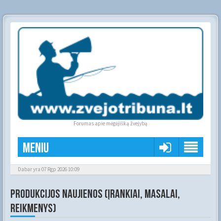
Forumas apie mėgėjišką žvejybą
Meniu
Dabar yra 07 Rgp 2026 10:09
PRODUKCIJOS NAUJIENOS (ĮRANKIAI, MASALAI,
REIKMENYS)