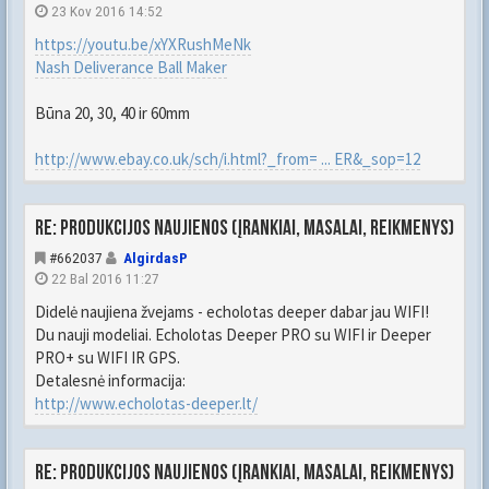
23 Kov 2016 14:52
https://youtu.be/xYXRushMeNk
Nash Deliverance Ball Maker
Būna 20, 30, 40 ir 60mm
http://www.ebay.co.uk/sch/i.html?_from= ... ER&_sop=12
Re: Produkcijos naujienos (įrankiai, masalai, reikmenys)
#662037
AlgirdasP
22 Bal 2016 11:27
Didelė naujiena žvejams - echolotas deeper dabar jau WIFI!
Du nauji modeliai. Echolotas Deeper PRO su WIFI ir Deeper
PRO+ su WIFI IR GPS.
Detalesnė informacija:
http://www.echolotas-deeper.lt/
Re: Produkcijos naujienos (įrankiai, masalai, reikmenys)