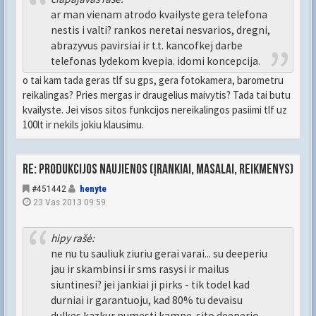
ar man vienam atrodo kvailyste gera telefona
nestis i valti? rankos neretai nesvarios, dregni,
abrazyvus pavirsiai ir t.t. kancofkej darbe
telefonas lydekom kvepia. idomi koncepcija.
o tai kam tada geras tlf su gps, gera fotokamera, barometru
reikalingas? Pries mergas ir draugelius maivytis? Tada tai butu
kvailyste. Jei visos sitos funkcijos nereikalingos pasiimi tlf uz
100lt ir nekils jokiu klausimu.
Re: Produkcijos naujienos (įrankiai, masalai, reikmenys)
#451442
henyte
23 Vas 2013 09:59
hipy rašė:
ne nu tu sauliuk ziuriu gerai varai... su deeperiu
jau ir skambinsi ir sms rasysi ir mailus
siuntinesi? jei jankiai ji pirks - tik todel kad
durniai ir garantuoju, kad 80% tu devaisu
dulkes kazkur numesti kampe. sito deeperio