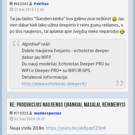
#662043
PeVilius
22 Bal 2016 12:36
Tai jau laidos "Šiandien kimba" bus galima visai nežiūrėt
Jau
vien dabar kiek laiko užima deeperio ir reins gumų reklamos, o
po šios naujienos, tai aplamai apie žvejybą nieko neparodys
AlgirdasP rašė:
Didelė naujiena žvejams - echolotas deeper
dabar jau WIFI!
Du nauji modeliai. Echolotas Deeper PRO su
WIFI ir Deeper PRO+ su WIFI IR GPS.
Detalesnė informacija:
http://www.echolotas-deeper.lt/
Re: Produkcijos naujienos (įrankiai, masalai, reikmenys)
#710323
mantasspecnaz
02 Sau 2018 20:37
Nauja stella 2018m.
https://youtu.be/ubRpqefZ3m8