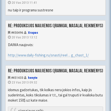
20 Vas 2013 11:41
nu taip ir programa sustresne
Re: Produkcijos naujienos (įrankiai, masalai, reikmenys)
#450496
Xrapas
20 Vas 2013 13:12
DAIWA naujovės:
http://www.daily-fishing.ru/snasti/reel ... g_chast_1/
Re: Produkcijos naujienos (įrankiai, masalai, reikmenys)
#451433
henyte
23 Vas 2013 09:32
idomus gadzetukas, tik kolkas nera jokios infos, kaip jis
suderintas, koks tikslumas ir t.t., tai gal truputi ir kvailoka butu
moket 150$ uz kate maise.
ciapajavas rašė: