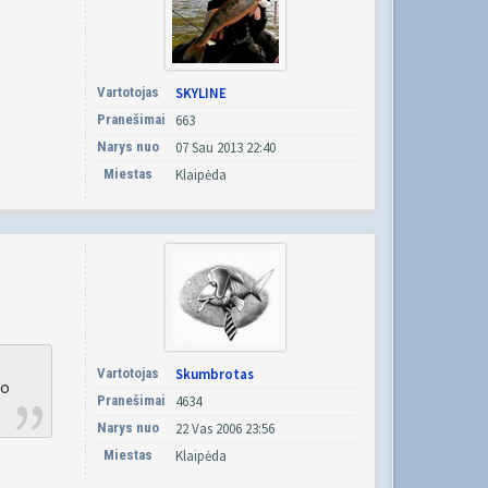
Vartotojas
SKYLINE
Pranešimai
663
Narys nuo
07 Sau 2013 22:40
Miestas
Klaipėda
Vartotojas
Skumbrotas
lo
Pranešimai
4634
Narys nuo
22 Vas 2006 23:56
Miestas
Klaipėda