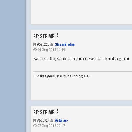
Re: Strimėlė
#625227
Skumbrotas
04 Geg 2015 11:49
Kai tik šilta, saulėta ir jūra nešėlsta - kimba gerai.
... viskas gerai, nes būna ir blogiau ...
Re: Strimėlė
#625724
Artūras-
07 Geg 2015 22:17