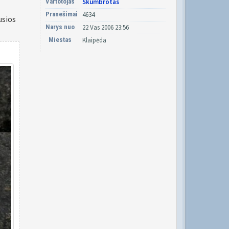
Vartotojas
Skumbrotas
Pranešimai
4634
usios
Narys nuo
22 Vas 2006 23:56
Miestas
Klaipėda