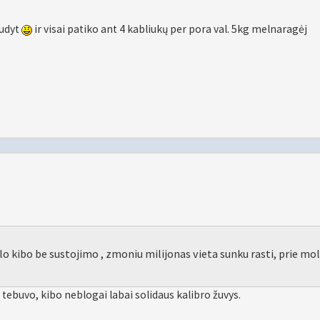
audyt
ir visai patiko ant 4 kabliukų per pora val. 5kg melnaragėj
o kibo be sustojimo , zmoniu milijonas vieta sunku rasti, prie mo
 tebuvo, kibo neblogai labai solidaus kalibro žuvys.