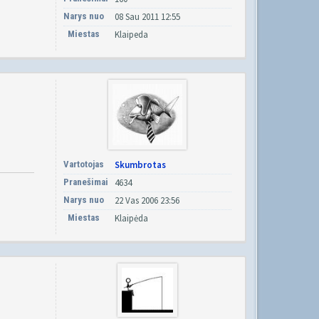
Narys nuo
08 Sau 2011 12:55
Miestas
Klaipeda
Vartotojas
Skumbrotas
Pranešimai
4634
Narys nuo
22 Vas 2006 23:56
Miestas
Klaipėda