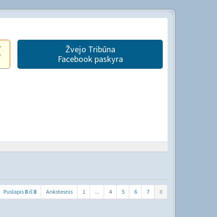
r
Žvejo Tribūna
s
Facebook paskyra
Puslapis
8
iš
8
Ankstesnis
1
...
4
5
6
7
8