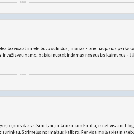
es bo visa strimelė buvo sulindus į marias - prie naujosios perkėlo
7kg ir važiavau namo, baisiai nustebindamas negausius kaimynus - J
yrėjo (nors dar vis Smiltynėj ir kruiziniam kimba, ir net visai neblog
g surinkau. Strimelės normalaus kalibro. Per visa molą (pietinį) te