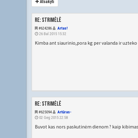
Atsakyti
Re: Strimėlė
#624286
Artas!
26 Bal 2015 15:32
Kimba ant siaurinio,pora kg per valanda ir uzteko
Re: Strimėlė
#625094
Artūras-
02 Geg 2015 22:58
Buvot kas nors paskutinėm dienom ? kaip kibimas