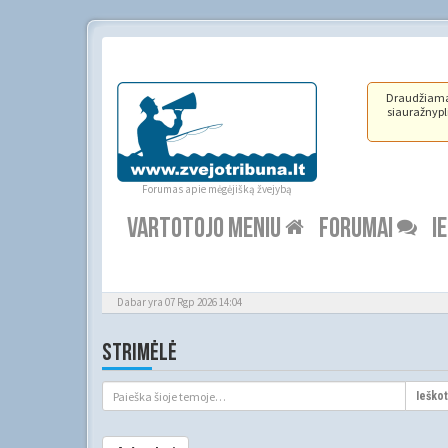
Draudžiama ž
siauražnypli
Forumas apie mėgėjišką žvejybą
VARTOTOJO MENIU
FORUMAI
I
Dabar yra 07 Rgp 2026 14:04
STRIMĖLĖ
Ieškot