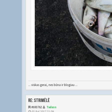
... viskas gerai, nes būna ir blogiau ...
Re: Strimėlė
#693762
Tadass
02 Bal 2017 21:09