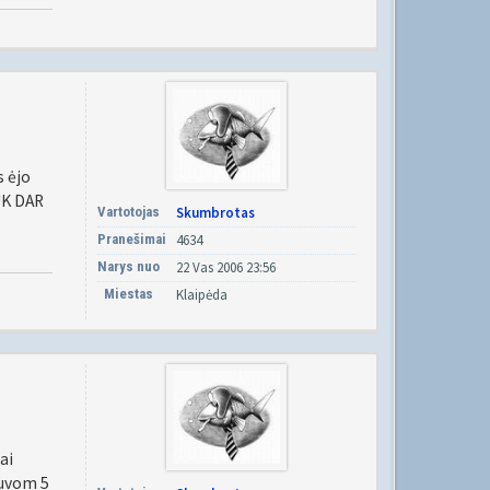
s ėjo
UK DAR
Vartotojas
Skumbrotas
Pranešimai
4634
Narys nuo
22 Vas 2006 23:56
Miestas
Klaipėda
ai
buvom 5