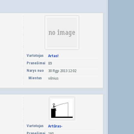
Vartotojas
Artas!
Pranešimai
89
Narys nuo
30 Rgp 2013 12:02
Miestas
vilnius
Vartotojas
Artūras-
Pranešimai
160