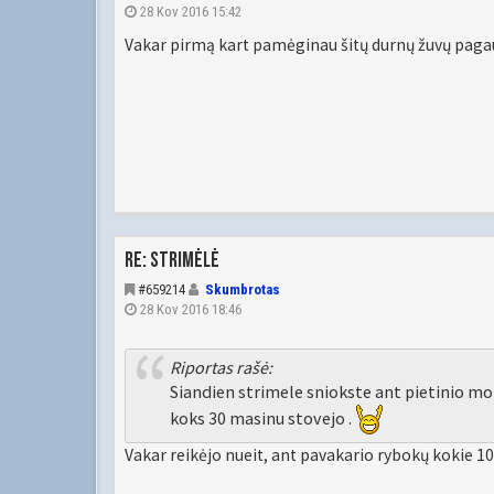
28 Kov 2016 15:42
Vakar pirmą kart pamėginau šitų durnų žuvų pag
Re: Strimėlė
#659214
Skumbrotas
28 Kov 2016 18:46
Riportas rašė:
Siandien strimele sniokste ant pietinio mol
koks 30 masinu stovejo .
Vakar reikėjo nueit, ant pavakario rybokų kokie 10