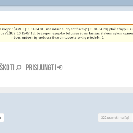
vejoti : ŠAMUS [11.01-04.01]; masalui naudojant žuvelę* [01.01-04.20]; plačiažnyplius i
us VĖŽIUS [10.15-07.15]; be žvejo mėgėjo kortelių šias žuvis: lašišas, šlakius, sykus, upine
nėges; upėse ir jų ruožuose išvardintuose taisyklių priede Nr. 1
EŠKOTI
PRISIJUNGTI
222 pranešimai(ų)
i