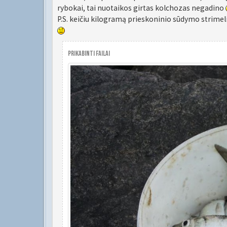
rybokai, tai nuotaikos girtas kolchozas negadino
P.S. keičiu kilogramą prieskoninio sūdymo strimelių 
Prikabinti failai