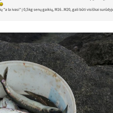
"a la ivasi" į 0,5kg senų gaikių, M16...M20, gali būti visiškai surūdyj