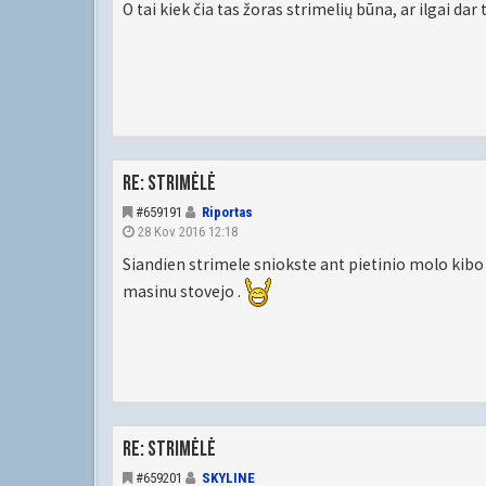
O tai kiek čia tas žoras strimelių būna, ar ilgai dar t
Re: Strimėlė
#659191
Riportas
28 Kov 2016 12:18
Siandien strimele sniokste ant pietinio molo kibo
masinu stovejo .
Re: Strimėlė
#659201
SKYLINE