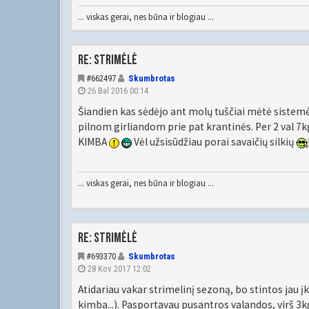
... viskas gerai, nes būna ir blogiau ...
Re: Strimėlė
#662497
Skumbrotas
26 Bal 2016 00:14
Šiandien kas sėdėjo ant molų tuščiai mėtė sistemėl
pilnom girliandom prie pat krantinės. Per 2 val 
KIMBA
Vėl užsisūdžiau porai savaičių silkių
... viskas gerai, nes būna ir blogiau ...
Re: Strimėlė
#693370
Skumbrotas
28 Kov 2017 12:02
Atidariau vakar strimelinį sezoną, bo stintos jau įk
kimba...). Pasportavau pusantros valandos, virš 3k