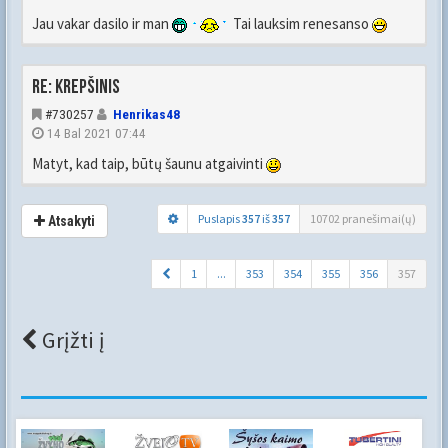
Jau vakar dasilo ir man
Tai lauksim renesanso
Re: Krepšinis
#730257
Henrikas48
14 Bal 2021 07:44
Matyt, kad taip, būtų šaunu atgaivinti
Puslapis
357
iš
357
10702 pranešimai(ų)
Atsakyti
1
...
353
354
355
356
357
Grįžti į