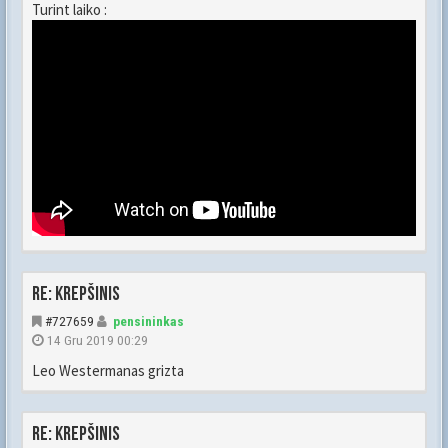
Turint laiko :
Re: Krepšinis
#727659
pensininkas
14 Gru 2019 00:29
Leo Westermanas grizta
Re: Krepšinis