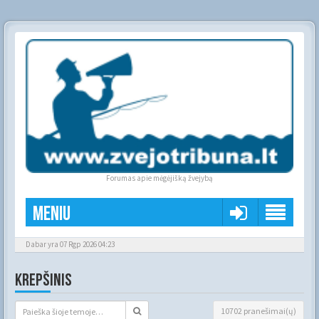
Forumas apie mėgėjišką žvejybą
Meniu
Dabar yra 07 Rgp 2026 04:23
KREPŠINIS
10702 pranešimai(ų)