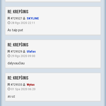
Re: Krepšinis
#729527
SKYLINE
28 Rgs 2020 22:11
As taip pat
Re: Krepšinis
#729529
Ulafas
29 Rgs 2020 09:00
dalyvaučiau
Re: Krepšinis
#729533
Wytux
01 Spa 2020 06:20
as uz