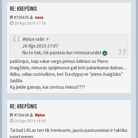
Re: Krepšinis
#726635
vava
26 Rgs 2019 17:53
Wytux
rašė:
↑
26 Rgs 2019 17:07
Nu to tak, tik pazesiu kur minusa uzdet
pažiūrėjus, kaip vakar vargo pirmus kėlinius su Pieno
žvaigždėm, minusas spėjimuose gali būti pakankamai dažnas....
Aišku, vėliau sutriuškino, bet Eurolygoj ne "pieno žvaigždės"
žaidžia.
Ką jieble galvojo, kai centrus rinkosi????
Re: Krepšinis
#726638
Wytux
26 Rgs 2019 18:30
Tai kad LKLas ten tik treniruote, jauciu pasiruosimas ir taktika
rungtynems: