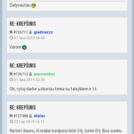
Dalyvautau
Re: Krepšinis
#726711
giedriuzzz
01 Spa 2019 20:06
Varom
Re: Krepšinis
#726712
pensininkas
01 Spa 2019 20:33
Ok, rytoj darbe uzkursiu tema su taisyklem ir t.t.
Re: Krepšinis
#727388
Ulafas
22 Lap 2019 14:11
Na bet žiauru, iš realiai turėjusio būti 3:0, turim 0:3. Bus sunku