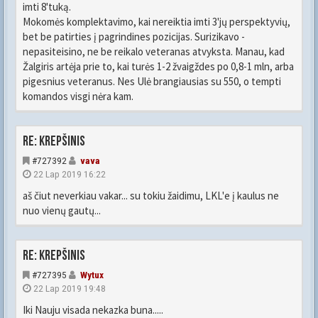
imti 8'tuką.
Mokomės komplektavimo, kai nereiktia imti 3'jų perspektyvių,
bet be patirties į pagrindines pozicijas. Surizikavo -
nepasiteisino, ne be reikalo veteranas atvyksta. Manau, kad
Žalgiris artėja prie to, kai turės 1-2 žvaigždes po 0,8-1 mln, arba
pigesnius veteranus. Nes Ulė brangiausias su 550, o tempti
komandos visgi nėra kam.
Re: Krepšinis
#727392
vava
22 Lap 2019 16:22
aš čiut neverkiau vakar... su tokiu žaidimu, LKL'e į kaulus ne
nuo vienų gautų...
Re: Krepšinis
#727395
Wytux
22 Lap 2019 19:48
Iki Nauju visada nekazka buna.....