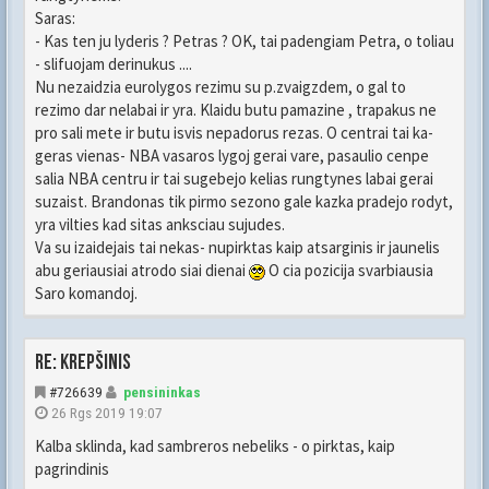
Saras:
- Kas ten ju lyderis ? Petras ? OK, tai padengiam Petra, o toliau
- slifuojam derinukus ....
Nu nezaidzia eurolygos rezimu su p.zvaigzdem, o gal to
rezimo dar nelabai ir yra. Klaidu butu pamazine , trapakus ne
pro sali mete ir butu isvis nepadorus rezas. O centrai tai ka-
geras vienas- NBA vasaros lygoj gerai vare, pasaulio cenpe
salia NBA centru ir tai sugebejo kelias rungtynes labai gerai
suzaist. Brandonas tik pirmo sezono gale kazka pradejo rodyt,
yra vilties kad sitas anksciau sujudes.
Va su izaidejais tai nekas- nupirktas kaip atsarginis ir jaunelis
abu geriausiai atrodo siai dienai
O cia pozicija svarbiausia
Saro komandoj.
Re: Krepšinis
#726639
pensininkas
26 Rgs 2019 19:07
Kalba sklinda, kad sambreros nebeliks - o pirktas, kaip
pagrindinis