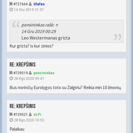
#727664
Ulafas
14 Gru 2019 21:07
pensininkas
rašė:
↑
14 Gru 2019 00:29
Leo Westermanas grizta
Kur grizta? is kur zinios?
Re: Krepšinis
#729519
pensininkas
28 Rgs 2020 09:47
Bus norinčių Eurolygos toto su Žalgiriu? Reikia min 10 žmonių.
Re: Krepšinis
#729521
eLPi
28 Rgs 2020 10:55
Palaikau