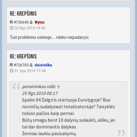
Re: Krepšinis
#726640
Wytux
26 Rgs 2019 19:40
Turi problemu seimoje.... nieko nepadarysi.
Re: Krepšinis
#726703
dainiuška
01 Spa 2019 17:08
pensininkas
rašė:
↑
25 Rgs 2019 08:17
Spalio 04 Žalgiris startuoja Eurolygoje? Bus
norinčių sudalyvauti totalizatoriuje? Taisyklės
tokios pačios kaip pernai.
Būtų smagu bent 10 dalyvių sulaukti, aišku, jei
tai dar dominantis dalykas.
Žemiau laukiu pasisakymų