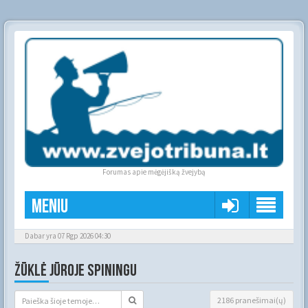
Forumas apie mėgėjišką žvejybą
Meniu
Dabar yra 07 Rgp 2026 04:30
ŽŪKLĖ JŪROJE SPININGU
2186 pranešimai(ų)