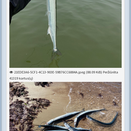
21EDE3A6-5CF1-4C13-903E-59B76CC6884A.jpeg (88.09 KiB) Peržiūrėta
41319 kartus(ų)