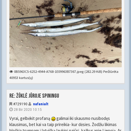
0B5963C5-6252-4944-A768-1E09963B7367.jpeg (282.29 KiB) Peržiūrėta
40953 kartus(ų)
Re: Žūklė jūroje spiningu
#729190
nafanialt
28 Bir 2020 10:15
Vyrai, gelbėkit profaną
galimai iki skausmo nusibodęs
klausimas, bet kai va taip prireikia- kur dėsies. Žodžiu likimas
bloškia trumpam į latvišką laukinį pajūrį, kažkur apie Liepoją. Ar