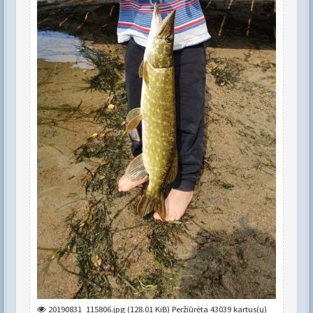
20190831_115806.jpg (128.01 KiB) Peržiūrėta 43039 kartus(ų)