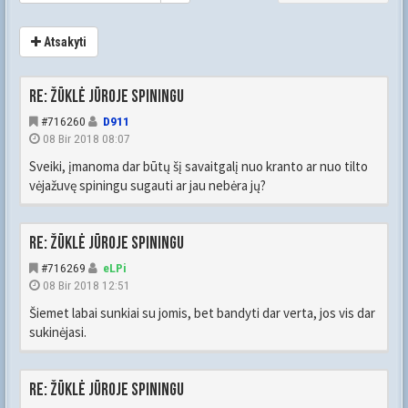
Atsakyti
Re: Žūklė jūroje spiningu
#716260
D911
08 Bir 2018 08:07
Sveiki, įmanoma dar būtų šį savaitgalį nuo kranto ar nuo tilto
vėjažuvę spiningu sugauti ar jau nebėra jų?
Re: Žūklė jūroje spiningu
#716269
eLPi
08 Bir 2018 12:51
Šiemet labai sunkiai su jomis, bet bandyti dar verta, jos vis dar
sukinėjasi.
Re: Žūklė jūroje spiningu