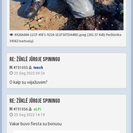
4926A684-11CF-45F1-9218-1E1F507DA4BD.jpeg (201.57 KiB) Peržiūrėta
34562 kartus(ų)
Re: Žūklė jūroje spiningu
#731055
tench
25 Geg 2022 09:24
O kaip su vėjažuvėm?
Re: Žūklė jūroje spiningu
#731056
eLPi
25 Geg 2022 14:19
Vakar buvo fiesta su bonusu