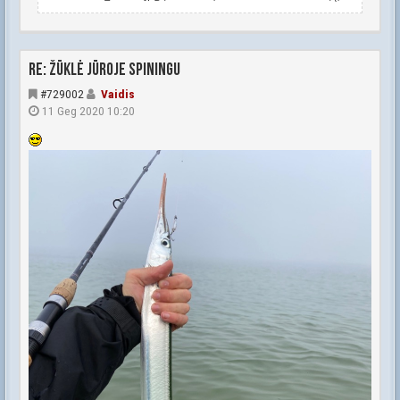
Re: Žūklė jūroje spiningu
#729002
Vaidis
11 Geg 2020 10:20