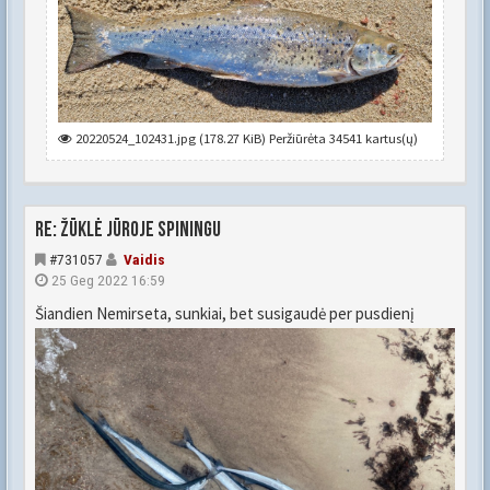
20220524_102431.jpg (178.27 KiB) Peržiūrėta 34541 kartus(ų)
Re: Žūklė jūroje spiningu
#731057
Vaidis
25 Geg 2022 16:59
Šiandien Nemirseta, sunkiai, bet susigaudė per pusdienį