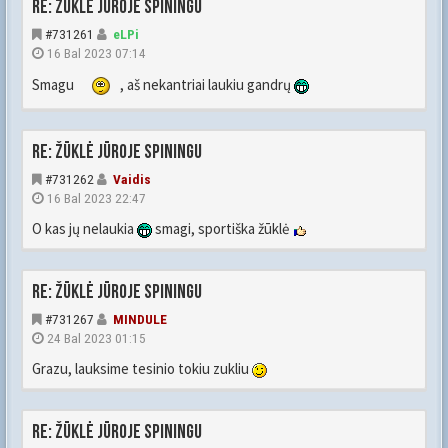
Re: Žūklė jūroje spiningu
#731261
eLPi
16 Bal 2023 07:14
Smagu
, aš nekantriai laukiu gandrų
Re: Žūklė jūroje spiningu
#731262
Vaidis
16 Bal 2023 22:47
O kas jų nelaukia
smagi, sportiška žūklė
Re: Žūklė jūroje spiningu
#731267
MINDULE
24 Bal 2023 01:15
Grazu, lauksime tesinio tokiu zukliu
Re: Žūklė jūroje spiningu