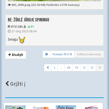
IMG_0049.jpeg (231.56 KiB) Peržiūrėta 31793 kartus(ų)
Re: Žūklė jūroje spiningu
#731286
eLPi
27 Geg 2023 08:44
Smagu
Puslapis
73
iš
73
2186 pranešimai(ų)
Atsakyti
1
...
69
70
71
72
73
Grįžti į