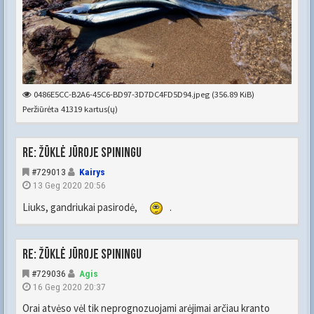
0486E5CC-B2A6-45C6-BD97-3D7DC4FD5D94.jpeg (356.89 KiB)
Peržiūrėta 41319 kartus(ų)
Re: Žūklė jūroje spiningu
#729013
Kairys
13 Geg 2020 20:56
Liuks, gandriukai pasirodė,
.
Re: Žūklė jūroje spiningu
#729036
Agis
16 Geg 2020 20:37
Orai atvėso vėl tik neprognozuojami arėjimai arčiau kranto