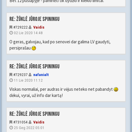
Bet 12 puslapyje - paminėti tik dydžio ir kiekio limitai.
Re: Žūklė jūroje spiningu
#729222
Vaidis
02 Lie 2020 14:48
O geras, galvojau, kad po senovei dar galima LV gaudyti,
persiprašau
Re: Žūklė jūroje spiningu
#729237
nafanialt
11 Lie 2020 11:12
Viskas normaliai, per audras ir vėjus neteko net pabandyt
dėkui, vyrai, už info dar kartą!
Re: Žūklė jūroje spiningu
#731054
Vaidis
25 Geg 2022 05:01