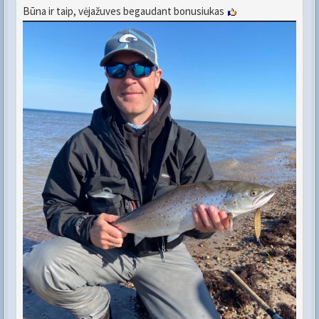
Būna ir taip, vėjažuves begaudant bonusiukas