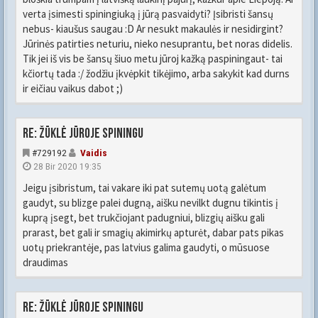
verta įsimesti spiningiuką į jūrą pasvaidyti? Įsibristi šansų
nebus- kiaušus saugau :D Ar nesukt makaulės ir nesidirgint?
Jūrinės patirties neturiu, nieko nesuprantu, bet noras didelis.
Tik jei iš vis be šansų šiuo metu jūroj kažką paspiningaut- tai
kčiortų tada :/ žodžiu įkvėpkit tikėjimo, arba sakykit kad durns
ir eičiau vaikus dabot ;)
Re: Žūklė jūroje spiningu
#729192
Vaidis
28 Bir 2020 19:35
Jeigu įsibristum, tai vakare iki pat sutemų uotą galėtum
gaudyt, su blizge palei dugną, aišku nevilkt dugnu tikintis į
kuprą įsegt, bet trukčiojant padugniui, blizgių aišku gali
prarast, bet gali ir smagių akimirkų apturėt, dabar pats pikas
uotų priekrantėje, pas latvius galima gaudyti, o mūsuose
draudimas
Re: Žūklė jūroje spiningu