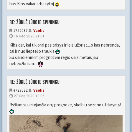
bus.Kibs vakar arba rytoj
Re: Žūklė jūroje spiningu
#729037
Vaidis
16 Geg 2020 21:01
Kibs dar, kai tik orai pasitaisys ir leis užbrist....o kas nebrenda,
tai ir nuo lieptelio traukia
Su šiandieninėm prognozėm regis šiais metais jau
nebeužbrisim....
Re: Žūklė jūroje spiningu
#729082
Vaidis
27 Geg 2020 13:05
Ryšium su artėjančia orų prognoze, skelbiu sezono uždarymą!