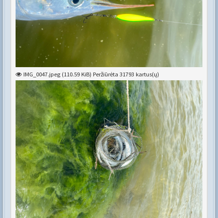
IMG_0047.jpeg (110.59 KiB) Peržiūrėta 31793 kartus(ų)