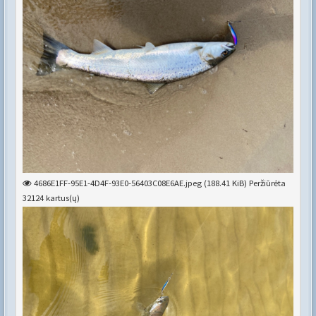
4686E1FF-95E1-4D4F-93E0-56403C08E6AE.jpeg (188.41 KiB) Peržiūrėta
32124 kartus(ų)