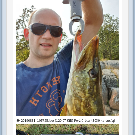
20190831_105725.jpg (120.07 KiB) Peržiūrėta 43039 kartus(ų)