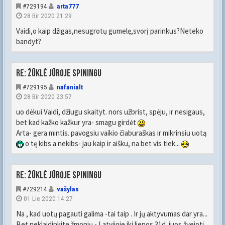
#729194
arta777
28 Bir 2020 21:29
Vaidi,o kaip džigas,nesugrotų gumelę,svorį parinkus?Neteko
bandyt?
Re: Žūklė jūroje spiningu
#729195
nafanialt
28 Bir 2020 23:57
uo dėkui Vaidi, džiugu skaityt. nors užbrist, spėju, ir nesigaus,
bet kad kažko kažkur yra- smagu girdėt
Arta- gera mintis. pavogsiu vaikio čiaburaškas ir mikrinsiu uotą
o tę kibs a nekibs- jau kaip ir aišku, na bet vis tiek...
Re: Žūklė jūroje spiningu
#729214
vašylas
01 Lie 2020 14:27
Na , kad uotų pagauti galima -tai taip . Ir jų aktyvumas dar yra...
Bet neklaidinkite žmonių - Latvijoje iki liepos 31d. juos žvejoti