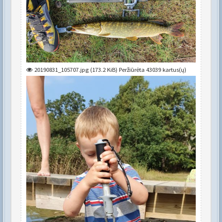
20190831_105707.jpg (173.2 KiB) Peržiūrėta 43039 kartus(ų)