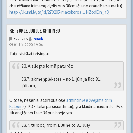
draudžiama ir imamų dydis nuo 30cm (čia ne draudžiamu metu).
http://likumi.lv/ta/id/279205-makskeres ... NZodEln_aQ
Re: Žūklė jūroje spiningu
#729215
tench
01 Lie 2020 19:06
Taip, visiškai teisingai:
23. Aizliegts lomā paturēt:
...
23.7. akmeņplekstes – no 1. jūnija līdz 31.
jūlijam;
O tose, neseniai atsiradusiose
atmintinėse žvejams trim
kalbom
(3 PDF failai parsisiuntimui), yra klaidinančios info. Pvz.
tik angliškam faile 34 puslapyje yra:
23.7. turbot, from 1 June to 31 July