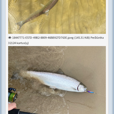
18447771-E57D-49B2-8809-46BB927D763E.jpeg (145.31 KiB) Peržiūrėta
32124 kartus(ų)