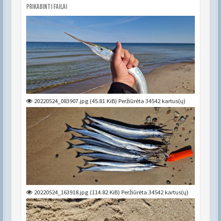
Prikabinti failai
20220524_083907.jpg (45.81 KiB) Peržiūrėta 34542 kartus(ų)
20220524_163918.jpg (114.82 KiB) Peržiūrėta 34542 kartus(ų)