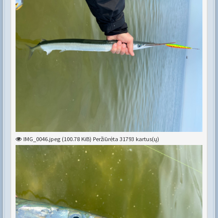
IMG_0046.jpeg (100.78 KiB) Peržiūrėta 31793 kartus(ų)