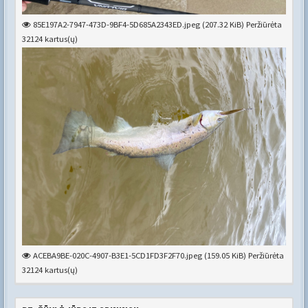
85E197A2-7947-473D-9BF4-5D685A2343ED.jpeg (207.32 KiB) Peržiūrėta
32124 kartus(ų)
ACEBA9BE-020C-4907-B3E1-5CD1FD3F2F70.jpeg (159.05 KiB) Peržiūrėta
32124 kartus(ų)