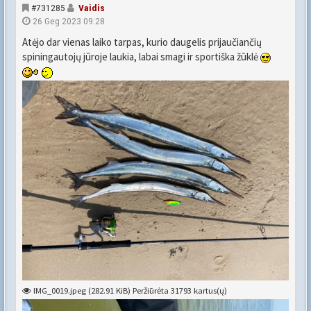
#731285
Vaidis
26 Geg 2023 09:28
Atėjo dar vienas laiko tarpas, kurio daugelis prijaučiančių
spiningautojų jūroje laukia, labai smagi ir sportiška žūklė
IMG_0019.jpeg (282.91 KiB) Peržiūrėta 31793 kartus(ų)