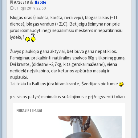
#726318
flaotte
01 Rgs 2019 22:50
Blogas oras (saulėta, karšta, nėra vėjo), blogas laikas (~11
dienos), blogas vanduo (+21C). Bet jeigu šeimyna nori prie
jūros išsimaudyti negi nepasiimsiu meškerės ir nepatikrinsiu
lydekų?
Žuvys plaukiojo gana aktyviai, bet buvo gana nepatiklios.
Pamėginau prakalbinti natūralios spalvos 60g silikoninę gumą.
Dvi krante, (didesnė ~2,7kg, kita gerokai mažesnė), viena
nedidelė neįsikabino, dar keturios apžiūrėjo masalą ir
nuplaukė.
Tai tokia ta Baltijos jūra kitam krante, Švedijuos pietuose
p.s. visos patyrė minimalius sužalojimus ir grįžo gyventi toliau.
Prikabinti failai