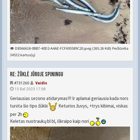
D8566618-0BB7-40D2-A4AE-FCF695589C20.jpeg (265.26 KiB) Peržiūrėta
34532 kartus(ų)
Re: Žūklė jūroje spiningu
#731260
Vaidis
15 Bal 2023 17:08
Geriausias sezono atidarymas!!! Ir aplamai geriausia kada nors
turėta šio tipo žūklė
Keturios žuvys, +trys kibimai, viskas
per 2h
Keletas nuotraukų:bl bl, iškraipo kaip nori