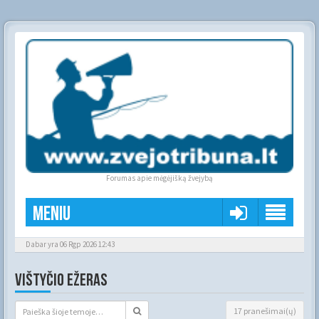
Forumas apie mėgėjišką žvejybą
Meniu
Dabar yra 06 Rgp 2026 12:43
VIŠTYČIO EŽERAS
17 pranešimai(ų)