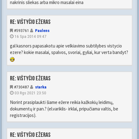
nakrinis sliekas arba mikro masalai eina
Re: Vištyčio ežeras
#593761
Paulens
16 Spa 2014 09:47
gal kasnors papasakotu apie velkiavimo subtilybes vistycio
ezere? kokie masalai, spalvos, svoriai, gyliai, kur verta bandyt?
Re: Vištyčio ežeras
#730487
starka
03 Rgs 2021 23:50
Norint prasiplaukti šiame ežere reikia kažkokių leidimų,
dokumentų ir pan.? (el.variklis- irklai, pripučiama valtis, be
registracijos).
Re: Vištyčio ežeras