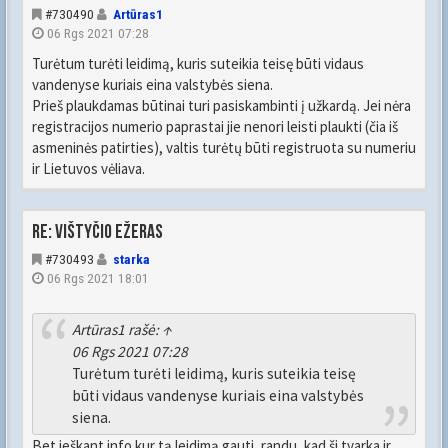
#730490
Artūras1
06 Rgs 2021 07:28
Turėtum turėti leidimą, kuris suteikia teisę būti vidaus
vandenyse kuriais eina valstybės siena.
Prieš plaukdamas būtinai turi pasiskambinti į užkardą. Jei nėra
registracijos numerio paprastai jie nenori leisti plaukti (čia iš
asmeninės patirties), valtis turėtų būti registruota su numeriu
ir Lietuvos vėliava.
Re: Vištyčio ežeras
#730493
starka
06 Rgs 2021 18:01
Artūras1
rašė:
↑
06 Rgs 2021 07:28
Turėtum turėti leidimą, kuris suteikia teisę
būti vidaus vandenyse kuriais eina valstybės
siena.
Bet ieškant info kur tą leidimą gauti, randu, kad ši tvarka ir