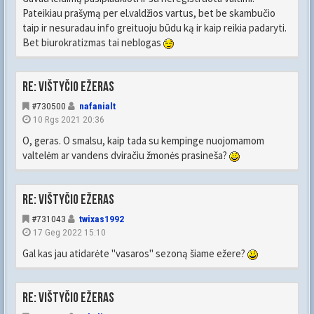
Pateikiau prašymą per el.valdžios vartus, bet be skambučio
taip ir nesuradau info greituoju būdu ką ir kaip reikia padaryti.
Bet biurokratizmas tai neblogas
Re: Vištyčio ežeras
#730500
nafanialt
10 Rgs 2021 20:36
O, geras. O smalsu, kaip tada su kempinge nuojomamom
valtelėm ar vandens dviračiu žmonės prasineša?
Re: Vištyčio ežeras
#731043
twixas1992
17 Geg 2022 15:10
Gal kas jau atidarėte "vasaros" sezoną šiame ežere?
Re: Vištyčio ežeras