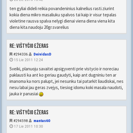
ten gyliai dideli reikia povandeninius kalnelius rasti.ziurint
kokia diena mikro masaliuku spalvos tai kaip ir visur tepalas
violetine rausva spalva nelygi dienai viena diena viena kita
diena kita.naudoju 20gr.svarelius
Re: Vištyčio ežeras
#294336
DeividasD
15 Lie 2011 12:24
Sveiki, planuoju savaitei apsigyventi prie vistycio ir noreciau
paklausti ka ant ko geriau gaudyti, kaip ant dugniniu ten ar
imanoma ka nors palupt, jei nesunku tai patarkit liaudiskai, nes
nesu labai jau geras zvejys, tiesiog idomu koki masala naudoti,
jauka ir panasiai
Re: Vištyčio ežeras
#294598
mantas60
17 Lie 2011 10:30