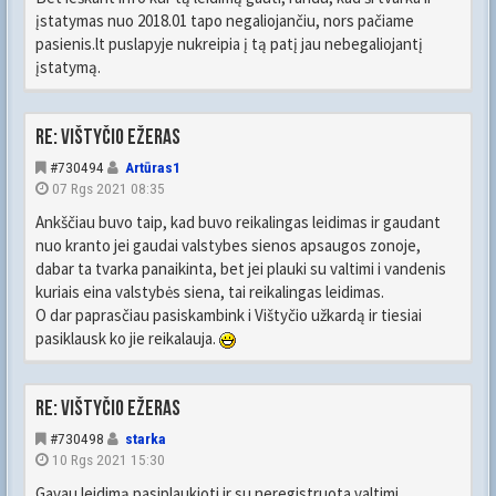
įstatymas nuo 2018.01 tapo negaliojančiu, nors pačiame
pasienis.lt puslapyje nukreipia į tą patį jau nebegaliojantį
įstatymą.
Re: Vištyčio ežeras
#730494
Artūras1
07 Rgs 2021 08:35
Ankščiau buvo taip, kad buvo reikalingas leidimas ir gaudant
nuo kranto jei gaudai valstybes sienos apsaugos zonoje,
dabar ta tvarka panaikinta, bet jei plauki su valtimi i vandenis
kuriais eina valstybės siena, tai reikalingas leidimas.
O dar paprasčiau pasiskambink i Vištyčio užkardą ir tiesiai
pasiklausk ko jie reikalauja.
Re: Vištyčio ežeras
#730498
starka
10 Rgs 2021 15:30
Gavau leidimą pasiplaukioti ir su neregistruota valtimi.