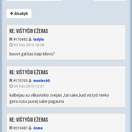
Atsakyti
Re: Vištyčio ežeras
#170482
tadyla
03 Vas 2010 18:38
buvot gal kas kaip kliovs?
Re: Vištyčio ežeras
#170705
mantas60
04 Vas 2010 12:37
kalbejau su vilkaviskio zvejais ,tai sake,kad vistyti nieko
gero.rusu pusej sake pagauna
Re: Vištyčio ežeras
#210487
dome