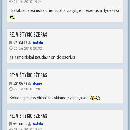
26 Lie 2010 19:24
I ka labiau apsimoka orientuotis vistytije? I eserius ar lydekas?
Re: Vištyčio ežeras
#210498
tadyla
26 Lie 2010 20:32
as asmeniskai gaudau ten tik eserius
Re: Vištyčio ežeras
#210673
dome
27 Lie 2010 17:01
Kokios spalvos dirba? ir kokiame gylije gaudai
Re: Vištyčio ežeras
#210815
tadyla
28 Lie 2010 13:42