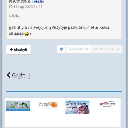
#731336
rokalis
14 Lap 2023 14:37
Laba,
galbūt yra čia žvejojusių Vištytyje paskutiniu metu? Kokia
situacija
?
Puslapis
1
iš
1
17 pranešimai(ų)
Atsakyti
Grįžti į