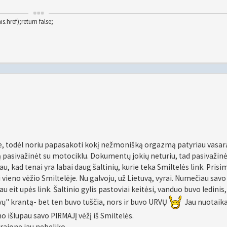
.href);return false;
, todėl noriu papasakoti kokį nežmonišką orgazmą patyriau vasar
ą pasivažinėt su motociklu. Dokumentų jokių neturiu, tad pasivažinė
u, kad tenai yra labai daug šaltinių, kurie teka Smiltelės link. Prisi
vieno vėžio Smiltelėje. Nu galvoju, už Lietuvą, vyrai. Numečiau savo
 eit upės link. Šaltinio gylis pastoviai keitėsi, vanduo buvo ledinis,
vų" krantą- bet ten buvo tuščia, nors ir buvo URVŲ
Jau nuotaik
o išlupau savo PIRMAJĮ vėžį iš Smiltelės.
 rajone jau nebeliko.