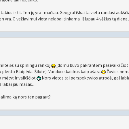
kius ir t.t. Ten jų yra- mačiau. Geografiškai ta vieta randasi aukšči
ten yra. O vežiavimui vieta nelabai tinkama. Išlupau 4 vėžius tą dieną,
miltelės su spiningu rankoj
Įdomu buvo pakrantėm pasivaikščiot 
u plento Klaipėda-Šilutė). Vanduo skaidrus kaip ašara
Žuvies nem
 mėtyt ir vaikščiot
Nors vietos tai perspektyvios atrodė, gal labi
s labai jau mažas...
Galima ką nors ten pagaut?