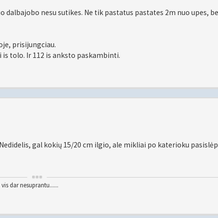
kio dalbajobo nesu sutikes. Ne tik pastatus pastates 2m nuo upes, be
je, prisijungciau.
 is tolo. Ir 112 is anksto paskambinti.
Nedidelis, gal kokių 15/20 cm ilgio, ale mikliai po katerioku pasislė
vis dar nesuprantu......