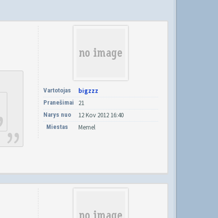
Vartotojas
bigzzz
Pranešimai
21
Narys nuo
12 Kov 2012 16:40
Miestas
Memel