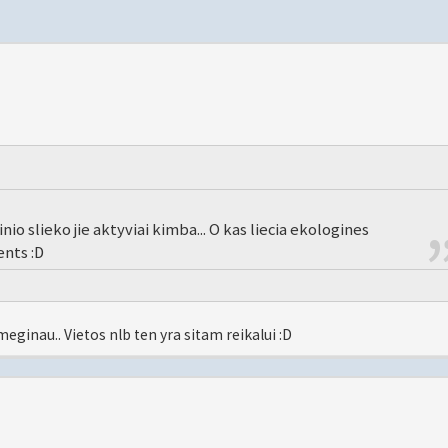
io slieko jie aktyviai kimba... O kas liecia ekologines
ents :D
emeginau.. Vietos nlb ten yra sitam reikalui :D