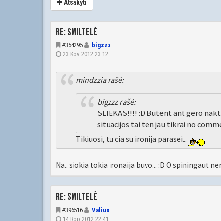
Atsakyti
Re: Smiltelė
#354295
bigzzz
23 Kov 2012 23:12
mindzzia rašė:
bigzzz rašė:
SLIEKAS!!!! :D Butent ant gero naktin
situacijos tai ten jau tikrai no comm
Tikiuosi, tu cia su ironija parasei...
Na.. siokia tokia ironaija buvo... :D O spiningaut n
Re: Smiltelė
#396516
Valius
14 Rgp 2012 22:41