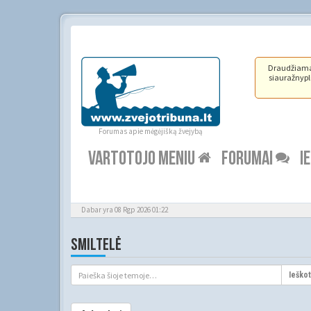
Draudžiama ž
siauražnypli
Forumas apie mėgėjišką žvejybą
VARTOTOJO MENIU
FORUMAI
I
Dabar yra 08 Rgp 2026 01:22
SMILTELĖ
Ieškot