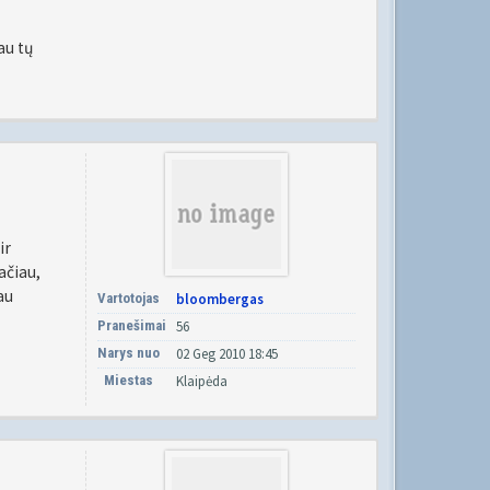
au tų
ir
ačiau,
au
Vartotojas
bloombergas
Pranešimai
56
Narys nuo
02 Geg 2010 18:45
Miestas
Klaipėda