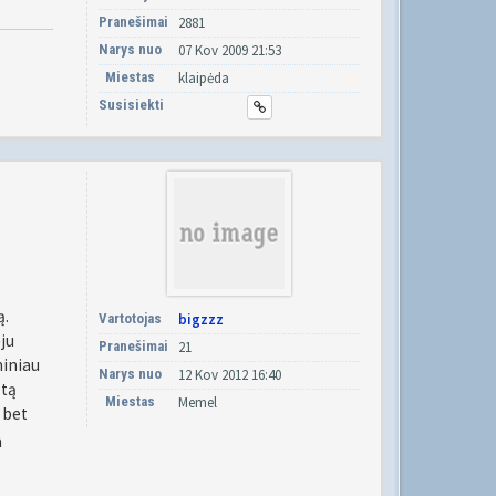
Pranešimai
2881
Narys nuo
07 Kov 2009 21:53
Miestas
klaipėda
Susisiekti
ą.
Vartotojas
bigzzz
ju
Pranešimai
21
miniau
Narys nuo
12 Kov 2012 16:40
 tą
Miestas
Memel
 bet
a