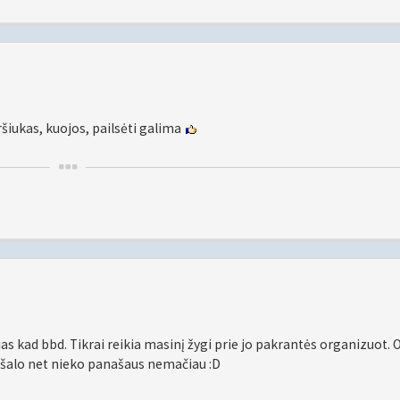
ršiukas, kuojos, pailsėti galima
ias kad bbd. Tikrai reikia masinį žygi prie jo pakrantės organizuot. 
rų rašalo net nieko panašaus nemačiau :D