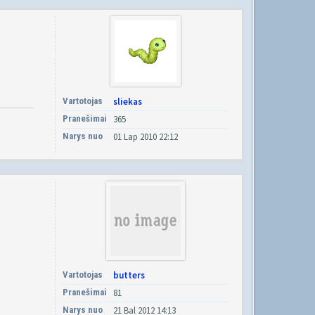
Vartotojas
sliekas
Pranešimai
365
Narys nuo
01 Lap 2010 22:12
Vartotojas
butters
Pranešimai
81
Narys nuo
21 Bal 2012 14:13