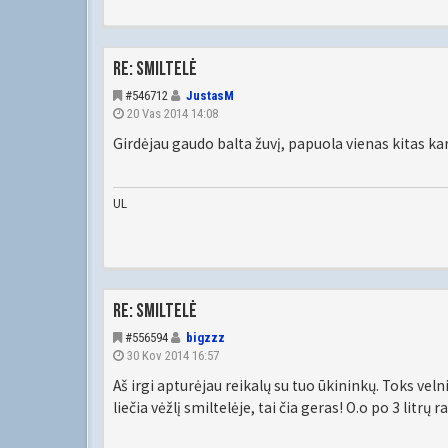
Re: Smiltelė
#546712
JustasM
20 Vas 2014 14:08
Girdėjau gaudo balta žuvį, papuola vienas kitas ka
UL
Re: Smiltelė
#556594
bigzzz
30 Kov 2014 16:57
Aš irgi apturėjau reikalų su tuo ūkininkų. Toks veln
liečia vėžlį smiltelėje, tai čia geras! O.o po 3 lit