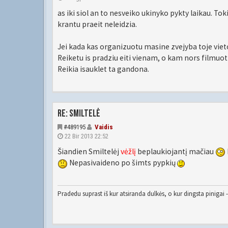
as iki siol an to nesveiko ukinyko pykty laikau. To
krantu praeit neleidzia.
Jei kada kas organizuotu masine zvejyba toje vieto
Reiketu is pradziu eiti vienam, o kam nors filmuoti
Reikia isauklet ta gandona.
Re: Smiltelė
#489195
Vaidis
22 Bir 2013 22:52
Šiandien Smiltelėj
vėžlį
beplaukiojantį mačiau
Nepasivaideno po šimts pypkių
Pradedu suprast iš kur atsiranda dulkės, o kur dingsta pinigai - 