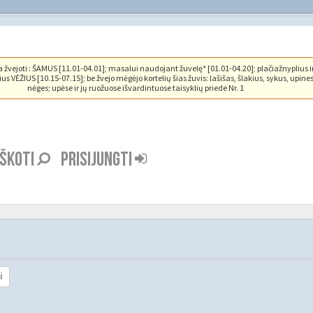
vejoti : ŠAMUS [11.01-04.01]; masalui naudojant žuvelę* [01.01-04.20]; plačiažnyplius i
us VĖŽIUS [10.15-07.15]; be žvejo mėgėjo kortelių šias žuvis: lašišas, šlakius, sykus, upine
nėges; upėse ir jų ruožuose išvardintuose taisyklių priede Nr. 1
EŠKOTI
PRISIJUNGTI
i