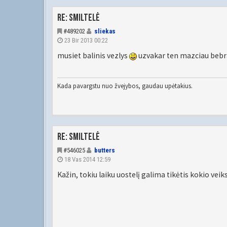
Re: Smiltelė
#489202
sliekas
23 Bir 2013 00:22
musiet balinis vezlys
uzvakar ten mazciau bebr
Kada pavargstu nuo žvejybos, gaudau upėtakius.
Re: Smiltelė
#546025
butters
18 Vas 2014 12:59
Kažin, tokiu laiku uostelį galima tikėtis kokio vei