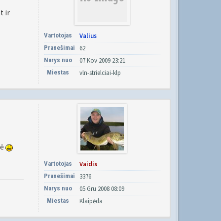
t ir
Vartotojas
Valius
Pranešimai
62
Narys nuo
07 Kov 2009 23:21
Miestas
vln-strielciai-klp
pė
Vartotojas
Vaidis
Pranešimai
3376
Narys nuo
05 Gru 2008 08:09
Miestas
Klaipėda