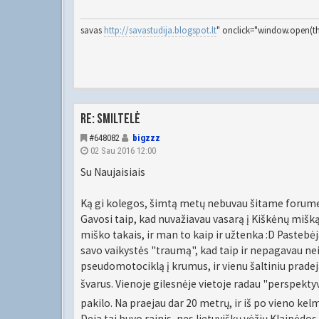
savas
http://savastudija.blogspot.lt
" onclick="window.open(this
Re: Smiltelė
#648082
bigzzz
02 Sau 2016 12:00
Su Naujaisiais
Ką gi kolegos, šimtą metų nebuvau šitame forume
Gavosi taip, kad nuvažiavau vasarą į Kiškėnų mišk
miško takais, ir man to kaip ir užtenka :D Pastebėja
savo vaikystės "traumą", kad taip ir nepagavau nei 
pseudomotociklą į krumus, ir vienu šaltiniu pradejau
švarus. Vienoje gilesnėje vietoje radau "perspekty
pakilo. Na praejau dar 20 metrų, ir iš po vieno kelm
Deja tai buvo rainis, nes lietuviškų vėžių Klaipėdos