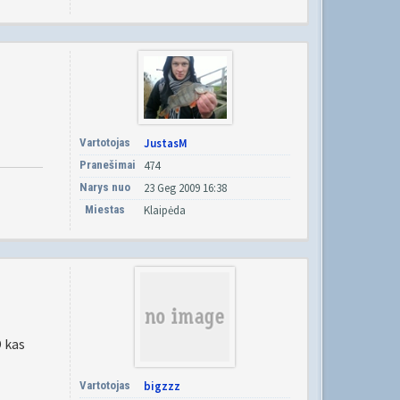
Vartotojas
JustasM
Pranešimai
474
Narys nuo
23 Geg 2009 16:38
Miestas
Klaipėda
O kas
Vartotojas
bigzzz