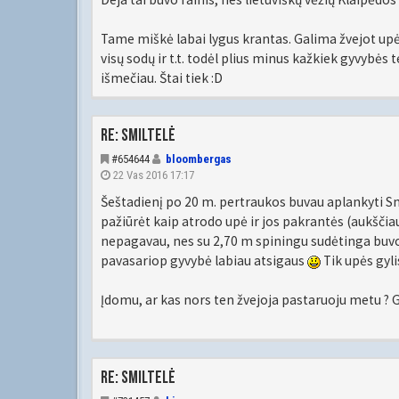
Tame miškė labai lygus krantas. Galima žvejot upėta
visų sodų ir t.t. todėl plius minus kažkiek gyvybės 
išmečiau. Štai tiek :D
Re: Smiltelė
#654644
bloombergas
22 Vas 2016 17:17
Šeštadienį po 20 m. pertraukos buvau aplankyti S
pažiūrėt kaip atrodo upė ir jos pakrantės (aukščia
nepagavau, nes su 2,70 m spiningu sudėtinga buvo
pavasariop gyvybė labiau atsigaus
Tik upės gyli
Įdomu, ar kas nors ten žvejoja pastaruoju metu ? 
Re: Smiltelė