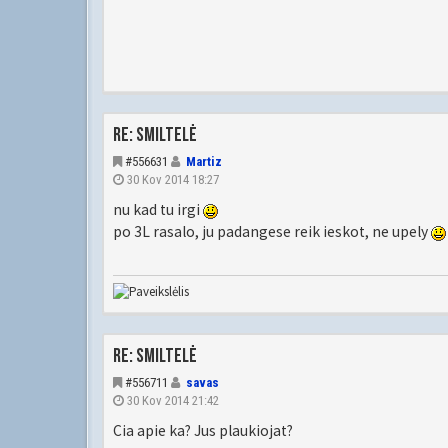
Re: Smiltelė
#556631
Martiz
30 Kov 2014 18:27
nu kad tu irgi
po 3L rasalo, ju padangese reik ieskot, ne upely
Re: Smiltelė
#556711
savas
30 Kov 2014 21:42
Cia apie ka? Jus plaukiojat?