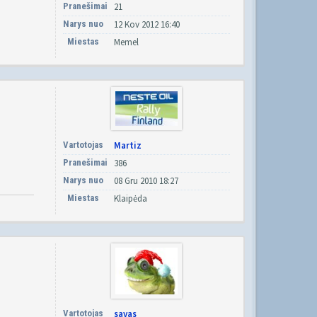
Pranešimai
21
Narys nuo
12 Kov 2012 16:40
Miestas
Memel
Vartotojas
Martiz
Pranešimai
386
Narys nuo
08 Gru 2010 18:27
Miestas
Klaipėda
Vartotojas
savas