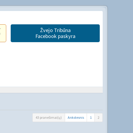
r
Žvejo Tribūna
s
Facebook paskyra
43 pranešimai(ų)
Ankstesnis
1
2