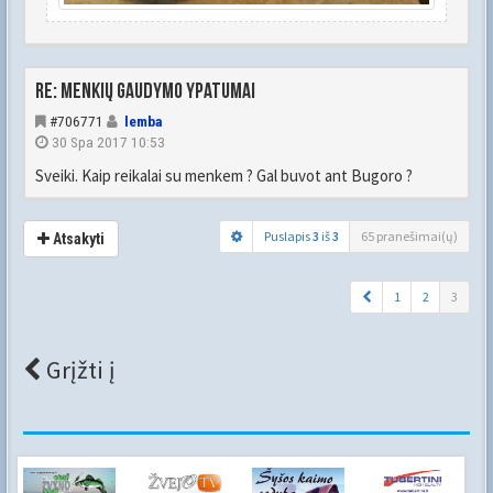
Re: Menkių gaudymo ypatumai
#706771
lemba
30 Spa 2017 10:53
Sveiki. Kaip reikalai su menkem ? Gal buvot ant Bugoro ?
Puslapis
3
iš
3
65 pranešimai(ų)
Atsakyti
1
2
3
Grįžti į