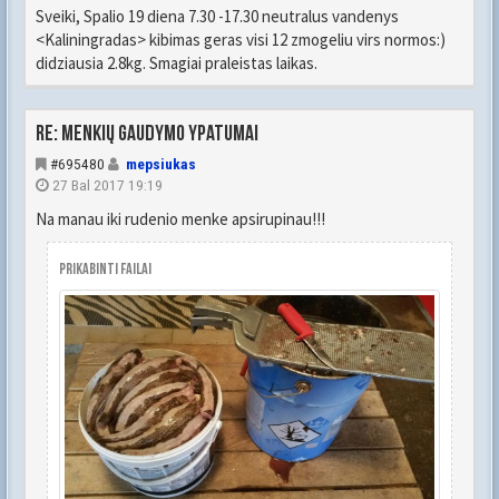
Sveiki, Spalio 19 diena 7.30 -17.30 neutralus vandenys
<Kaliningradas> kibimas geras visi 12 zmogeliu virs normos:)
didziausia 2.8kg. Smagiai praleistas laikas.
Re: Menkių gaudymo ypatumai
#695480
mepsiukas
27 Bal 2017 19:19
Na manau iki rudenio menke apsirupinau!!!
Prikabinti failai