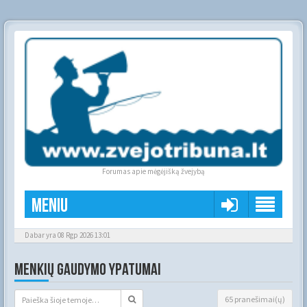
Forumas apie mėgėjišką žvejybą
Meniu
Dabar yra 08 Rgp 2026 13:01
MENKIŲ GAUDYMO YPATUMAI
65 pranešimai(ų)