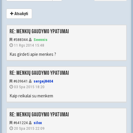
Atsakyti
Re: Menkių gaudymo ypatumai
#588344
Seennis
11 Rgs 2014 15:48
Kas girdeti apie menkes ?
Re: Menkių gaudymo ypatumai
#639641
sergej8404
03 Spa 2015 18:20
Kaip reikalai su menkem
Re: Menkių gaudymo ypatumai
#641224
silox
20 Spa 2015 22:09