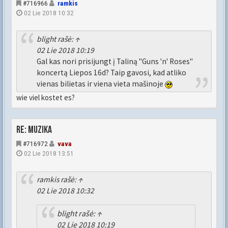
#716966
ramkis
02 Lie 2018 10:32
blight
rašė:
↑
02 Lie 2018 10:19
Gal kas nori prisijungt į Taliną "Guns 'n' Roses"
koncertą Liepos 16d? Taip gavosi, kad atliko
vienas bilietas ir viena vieta mašinoje
wie viel kostet es?
Re: Muzika
#716972
vava
02 Lie 2018 13:51
ramkis
rašė:
↑
02 Lie 2018 10:32
blight
rašė:
↑
02 Lie 2018 10:19