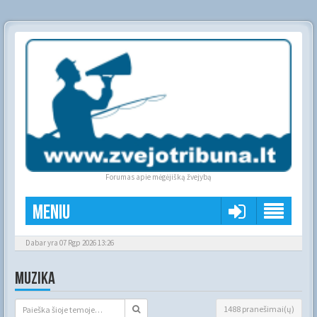
Forumas apie mėgėjišką žvejybą
Meniu
Dabar yra 07 Rgp 2026 13:26
MUZIKA
1488 pranešimai(ų)