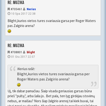
Re: Muzika
#705461
Nerius
10 Spa 2017 22:38
Blight,kurios vietos tures svariausia garsa per Roger Waters
pas Zalgirio arena?
Re: Muzika
#708801
blight
01 Gru 2017 22:07
Nerius rašė:
Blight,kurios vietos tures svariausia garsa per
Roger Waters pas Zalgirio arena?
Uj, tik dabar pamačiau. Šiaip visada geriausias garsas būna
prieš "pultą", arba šalia jo.. Bet pala, ten lyg girdėjau stovimų
nebus, ar maišau? Nors šiap žalgirio arenoj tai kiek buvai, tai
visai gerai su akustika, tik pačiam priekyje prasčiausiai būdavo,