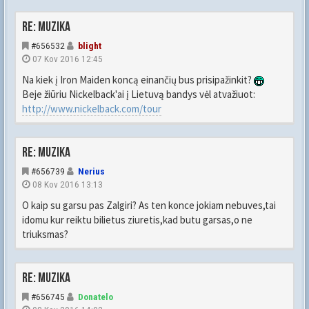
Re: Muzika
#656532
blight
07 Kov 2016 12:45
Na kiek į Iron Maiden koncą einančių bus prisipažinkit?
Beje žiūriu Nickelback'ai į Lietuvą bandys vėl atvažiuot:
http://www.nickelback.com/tour
Re: Muzika
#656739
Nerius
08 Kov 2016 13:13
O kaip su garsu pas Zalgiri? As ten konce jokiam nebuves,tai
idomu kur reiktu bilietus ziuretis,kad butu garsas,o ne
triuksmas?
Re: Muzika
#656745
Donatelo