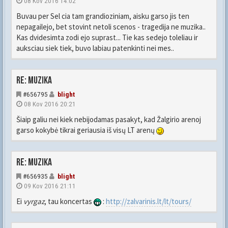
08 Kov 2016 14:02
Buvau per Sel cia tam grandioziniam, aisku garso jis ten
nepagailejo, bet stovint netoli scenos - tragedija ne muzika..
Kas dvidesimta zodi ejo suprast... Tie kas sedejo toleliau ir
auksciau siek tiek, buvo labiau patenkinti nei mes..
Re: Muzika
#656795
blight
08 Kov 2016 20:21
Šiaip galiu nei kiek nebijodamas pasakyt, kad Žalgirio arenoj
garso kokybė tikrai geriausia iš visų LT arenų
Re: Muzika
#656935
blight
09 Kov 2016 21:11
Ei
vyrgaz
, tau koncertas
:
http://zalvarinis.lt/lt/tours/