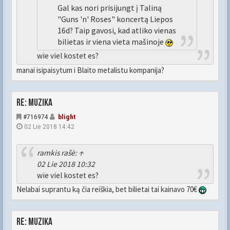
Gal kas nori prisijungt į Taliną
"Guns 'n' Roses" koncertą Liepos
16d? Taip gavosi, kad atliko vienas
bilietas ir viena vieta mašinoje
wie viel kostet es?
manai isipaisytum i Blaito metalistu kompanija?
Re: Muzika
#716974
blight
02 Lie 2018 14:42
ramkis
rašė:
↑
02 Lie 2018 10:32
wie viel kostet es?
Nelabai suprantu ką čia reiškia, bet bilietai tai kainavo 70€
Re: Muzika