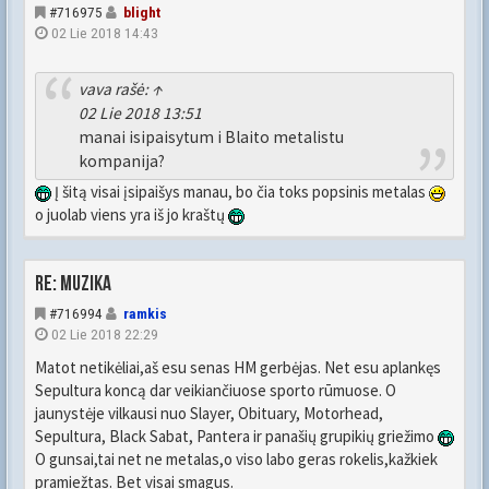
#716975
blight
02 Lie 2018 14:43
vava
rašė:
↑
02 Lie 2018 13:51
manai isipaisytum i Blaito metalistu
kompanija?
Į šitą visai įsipaišys manau, bo čia toks popsinis metalas
o juolab viens yra iš jo kraštų
Re: Muzika
#716994
ramkis
02 Lie 2018 22:29
Matot netikėliai,aš esu senas HM gerbėjas. Net esu aplankęs
Sepultura koncą dar veikiančiuose sporto rūmuose. O
jaunystėje vilkausi nuo Slayer, Obituary, Motorhead,
Sepultura, Black Sabat, Pantera ir panašių grupikių griežimo
O gunsai,tai net ne metalas,o viso labo geras rokelis,kažkiek
pramiežtas. Bet visai smagus.