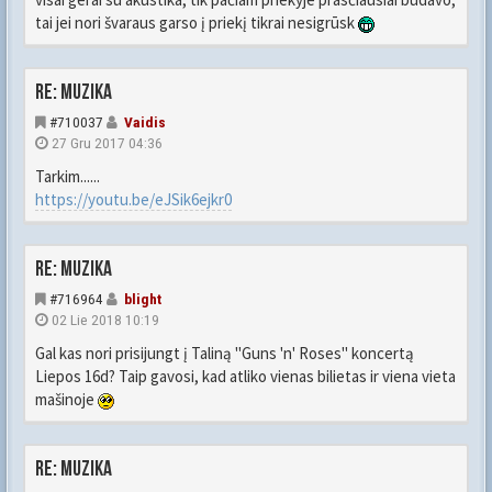
tai jei nori švaraus garso į priekį tikrai nesigrūsk
Re: Muzika
#710037
Vaidis
27 Gru 2017 04:36
Tarkim......
https://youtu.be/eJSik6ejkr0
Re: Muzika
#716964
blight
02 Lie 2018 10:19
Gal kas nori prisijungt į Taliną "Guns 'n' Roses" koncertą
Liepos 16d? Taip gavosi, kad atliko vienas bilietas ir viena vieta
mašinoje
Re: Muzika