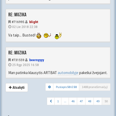
Re: Muzika
#716995
blight
02 Lie 2018 22:38
Va taip... Busted!
Re: Muzika
#731559
beernyyyy
25 Rgp 2025 16:58
Man patinka klausytis ARTBAT
automobilyje
pakeliui žvejojant.
Puslapis
50
iš
50
1488 pranešimai(ų)
Atsakyti
1
...
46
47
48
49
50