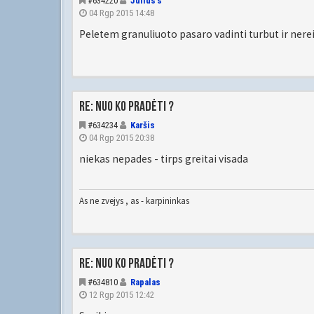
#634220
Julius's
04 Rgp 2015 14:48
Peletem granuliuoto pasaro vadinti turbut ir nere
Re: Nuo ko pradėti ?
#634234
Karšis
04 Rgp 2015 20:38
niekas nepades - tirps greitai visada
As ne zvejys , as - karpininkas
Re: Nuo ko pradėti ?
#634810
Rapalas
12 Rgp 2015 12:42