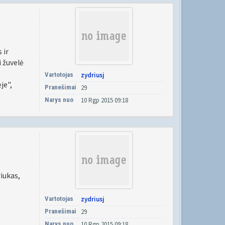
 ir
i žuvelė
Vartotojas
zydriusj
je",
Pranešimai
29
Narys nuo
10 Rgp 2015 09:18
iukas,
Vartotojas
zydriusj
Pranešimai
29
Narys nuo
10 Rgp 2015 09:18