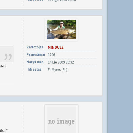
Vartotojas
MINDULE
Pranešimai
1706
Narys nuo
14 Lie 2009 20:32
 pat
Miestas
Ft Myers (FL)
ika"