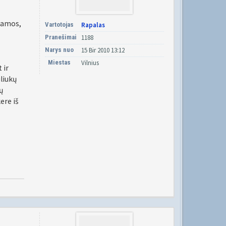
iamos,
Vartotojas
Rapalas
Pranešimai
1188
Narys nuo
15 Bir 2010 13:12
Miestas
Vilnius
 ir
liukų
ų
ere iš