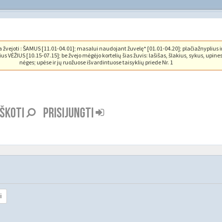
vejoti : ŠAMUS [11.01-04.01]; masalui naudojant žuvelę* [01.01-04.20]; plačiažnyplius i
us VĖŽIUS [10.15-07.15]; be žvejo mėgėjo kortelių šias žuvis: lašišas, šlakius, sykus, upine
nėges; upėse ir jų ruožuose išvardintuose taisyklių priede Nr. 1
EŠKOTI
PRISIJUNGTI
i