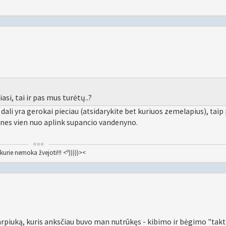
iasi, tai ir pas mus turėtų..?
et dali yra gerokai pieciau (atsidarykite bet kuriuos zemelapius), taip
snes vien nuo aplink supancio vandenyno.
kurie nemoka žvejoti!!! <º)))))><
ą karpiuką, kuris anksčiau buvo man nutrūkęs - kibimo ir bėgimo "takt