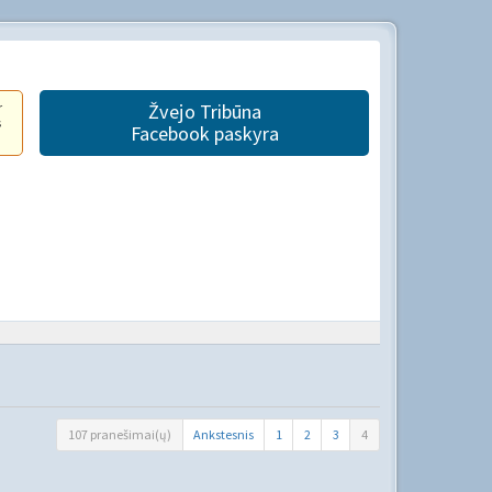
r
Žvejo Tribūna
s
Facebook paskyra
107 pranešimai(ų)
Ankstesnis
1
2
3
4