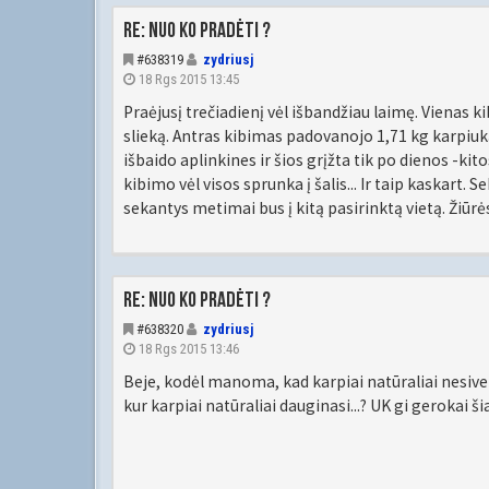
Re: Nuo ko pradėti ?
#638319
zydriusj
18 Rgs 2015 13:45
Praėjusį trečiadienį vėl išbandžiau laimę. Vienas k
slieką. Antras kibimas padovanojo 1,71 kg karpiuką.
išbaido aplinkines ir šios grįžta tik po dienos -kito
kibimo vėl visos sprunka į šalis... Ir taip kaskart.
sekantys metimai bus į kitą pasirinktą vietą. Žiūrėsi
Re: Nuo ko pradėti ?
#638320
zydriusj
18 Rgs 2015 13:46
Beje, kodėl manoma, kad karpiai natūraliai nesiv
kur karpiai natūraliai dauginasi...? UK gi gerokai šia