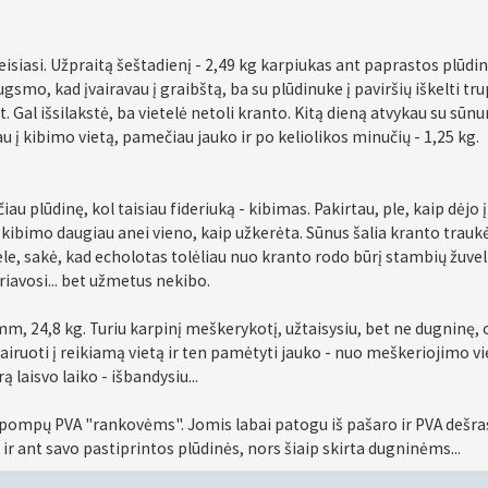
 veisiasi. Užpraitą šeštadienį - 2,49 kg karpiukas ant paprastos plūdi
ugsmo, kad įvairavau į graibštą, ba su plūdinuke į paviršių iškelti tr
 Gal išsilakstė, ba vietelė netoli kranto. Kitą dieną atvykau su sūnu
 į kibimo vietą, pamečiau jauko ir po keliolikos minučių - 1,25 kg.
u plūdinę, kol taisiau fideriuką - kibimas. Pakirtau, ple, kaip dėjo į
šio kibimo daugiau anei vieno, kaip užkerėta. Sūnus šalia kranto trauk
ele, sakė, kad echolotas tolėliau nuo kranto rodo būrį stambių žuvel
iavosi... bet užmetus nekibo.
mm, 24,8 kg. Turiu karpinį meškerykotį, užtaisysiu, bet ne dugninę, 
airuoti į reikiamą vietą ir ten pamėtyti jauko - nuo meškeriojimo vi
ą laisvo laiko - išbandysiu...
pompų PVA "rankovėms". Jomis labai patogu iš pašaro ir PVA dešra
ir ant savo pastiprintos plūdinės, nors šiaip skirta dugninėms...