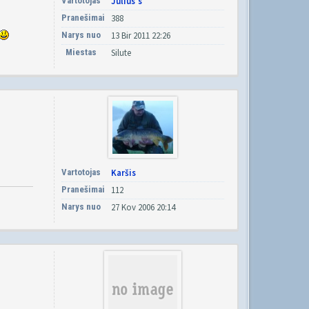
Vartotojas
Julius's
Pranešimai
388
Narys nuo
13 Bir 2011 22:26
Miestas
Silute
Vartotojas
Karšis
Pranešimai
112
Narys nuo
27 Kov 2006 20:14