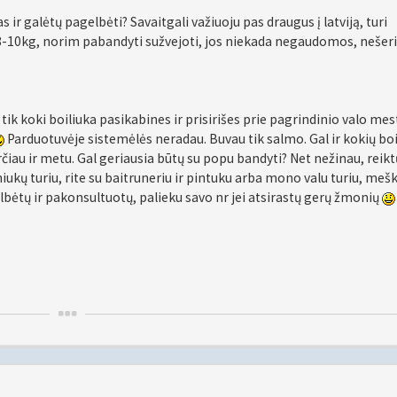
s ir galėtų pagelbėti? Savaitgali važiuoju pas draugus į latviją, turi
8-10kg, norim pabandyti sužvejoti, jos niekada negaudomos, nešer
 tik koki boiliuka pasikabines ir prisirišes prie pagrindinio valo mest
Parduotuvėje sistemėlės neradau. Buvau tik salmo. Gal ir kokių boi
čiau ir metu. Gal geriausia būtų su popu bandyti? Net nežinau, reikt
iukų turiu, rite su baitruneriu ir pintuku arba mono valu turiu, mešk
elbėtų ir pakonsultuotų, palieku savo nr jei atsirastų gerų žmonių