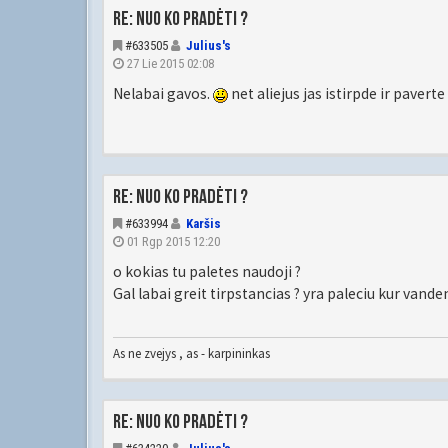
Re: Nuo ko pradėti ?
#633505
Julius's
27 Lie 2015 02:08
Nelabai gavos.
net aliejus jas istirpde ir paverte 
Re: Nuo ko pradėti ?
#633994
Karšis
01 Rgp 2015 12:20
o kokias tu paletes naudoji ?
Gal labai greit tirpstancias ? yra paleciu kur vande
As ne zvejys , as - karpininkas
Re: Nuo ko pradėti ?