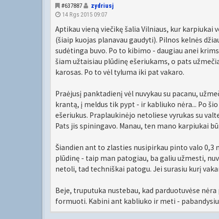
#637887
zydriusj
14 Rgs 2015 09:07
Aptikau vieną viečikę šalia Vilniaus, kur karpiukai
(šiaip kuojas planavau gaudyti). Pilnos kelnės džia
sudėtinga buvo. Po to kibimo - daugiau anei krimst.
šiam užtaisiau plūdinę ešeriukams, o pats užmečiau
karosas. Po to vėl tyluma iki pat vakaro.
Praėjusį panktadienį vėl nuvykau su pacanu, užmečia
krantą, į meldus tik pypt - ir kabliuko nėra... Po 
ešeriukus. Praplaukinėjo netoliese vyrukas su valt
Pats jis spiningavo. Manau, ten mano karpiukai būr
Šiandien ant to zlasties nusipirkau pinto valo 0,3 
plūdinę - taip man patogiau, ba galiu užmesti, nuv
netoli, tad techniškai patogu. Jei surasiu kurį vakar
Beje, truputuka nustebau, kad parduotuvėse nėra 
formuoti. Kabini ant kabliuko ir meti - pabandysiu 