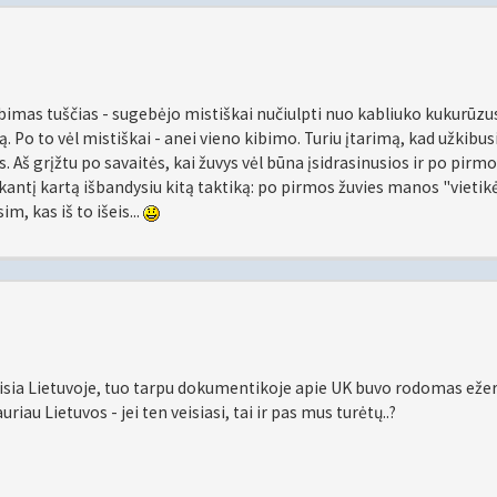
ibimas tuščias - sugebėjo mistiškai nučiulpti nuo kabliuko kukurūzus
 Po to vėl mistiškai - anei vieno kibimo. Turiu įtarimą, kad užkibus
s. Aš grįžtu po savaitės, kai žuvys vėl būna įsidrasinusios ir po pirmo
 Sekantį kartą išbandysiu kitą taktiką: po pirmos žuvies manos "vietikė
m, kas iš to išeis...
eisia Lietuvoje, tuo tarpu dokumentikoje apie UK buvo rodomas ežer
uriau Lietuvos - jei ten veisiasi, tai ir pas mus turėtų..?