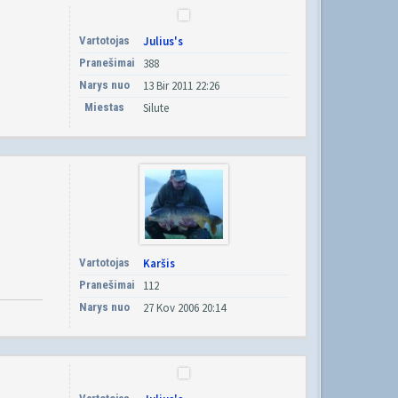
Vartotojas
Julius's
Pranešimai
388
Narys nuo
13 Bir 2011 22:26
Miestas
Silute
Vartotojas
Karšis
Pranešimai
112
Narys nuo
27 Kov 2006 20:14