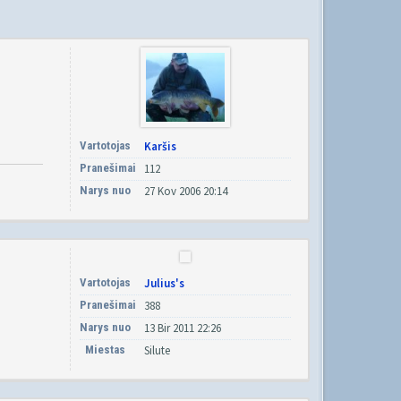
Vartotojas
Karšis
Pranešimai
112
Narys nuo
27 Kov 2006 20:14
Vartotojas
Julius's
Pranešimai
388
Narys nuo
13 Bir 2011 22:26
Miestas
Silute