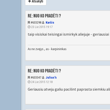
Atsakyti
Re: Nuo ko pradėti ?
#633298
Karšis
23 Lie 2015 19:17
taip visiskai teisingai ismirkyk aliejuje - geriausiai ka
As ne zvejys , as - karpininkas
Re: Nuo ko pradėti ?
#633347
Julius's
24 Lie 2015 12:18
Geriausiu atveju galiu pacilint paprasta siemkiu al