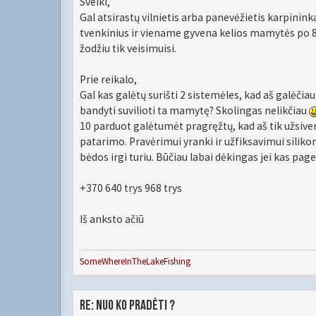
Sveiki,
Gal atsirastų vilnietis arba panevėžietis karpininka
tvenkinius ir viename gyvena kelios mamytės po 
žodžiu tik veisimuisi.
Prie reikalo,
Gal kas galėtų surišti 2 sistemėles, kad aš galėčiau
bandyti suvilioti ta mamytę? Skolingas nelikčiau
10 parduot galėtumėt pragręžtų, kad aš tik užsiver
patarimo. Pravėrimui yranki ir užfiksavimui silikon
bėdos irgi turiu. Būčiau labai dėkingas jei kas pag
+370 640 trys 968 trys
Iš anksto ačiū
SomeWhereInTheLakeFishing
Re: Nuo ko pradėti ?