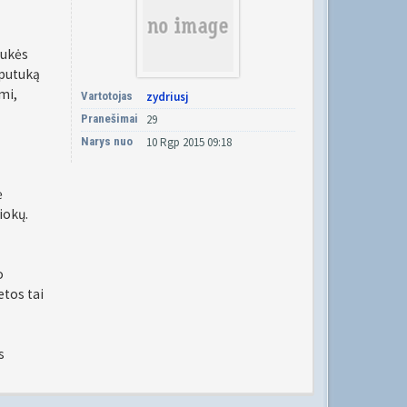
nukės
uputuką
mi,
Vartotojas
zydriusj
Pranešimai
29
Narys nuo
10 Rgp 2015 09:18
ė
iokų.
o
etos tai
s