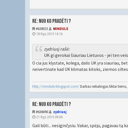
Re: Nuo ko pradėti ?
#638323
MINDULE
18 Rgs 2015 14:16
zydriusj rašė:
UK gi gerokai šiauriau Lietuvos - jei ten veis
O cia jus klystate, kolega, dalis UK yra siauriau, b
neivertinate kad UK klimatas kitoks, ziemos silte
http://mindule.blogspot.com/
Darbas reikalingas tiktai tiems, 
Re: Nuo ko pradėti ?
#638490
zydriusj
21 Rgs 2015 09:04
Gali būti... nesiginčysiu. Vakar, spėju, pagavau t