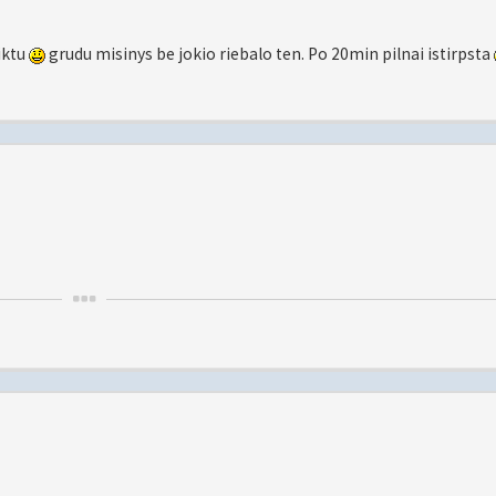
iktu
grudu misinys be jokio riebalo ten. Po 20min pilnai istirpsta