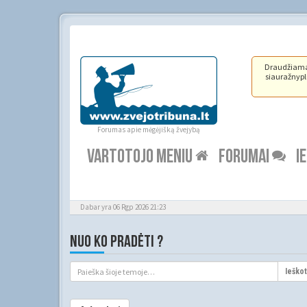
Draudžiama ž
siauražnypli
Forumas apie mėgėjišką žvejybą
VARTOTOJO MENIU
FORUMAI
I
Dabar yra 06 Rgp 2026 21:23
NUO KO PRADĖTI ?
Ieškot