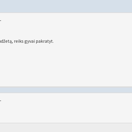
.
udžetą, reiks gyvai pakratyt.
.