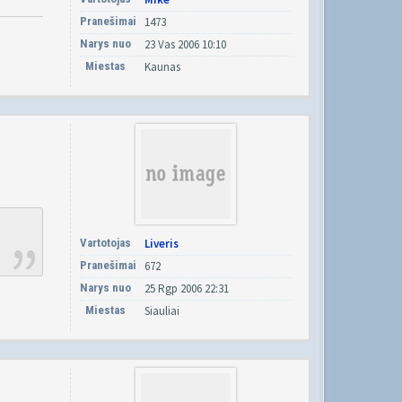
Pranešimai
1473
Narys nuo
23 Vas 2006 10:10
Miestas
Kaunas
Vartotojas
Liveris
Pranešimai
672
Narys nuo
25 Rgp 2006 22:31
Miestas
Siauliai