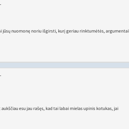
.
ai jūsų nuomonę noriu išgirsti, kurį geriau rinktumėtės, argumentai
.
ukščiau esu jau rašęs, kad tai labai mielas upinis kotukas, jai