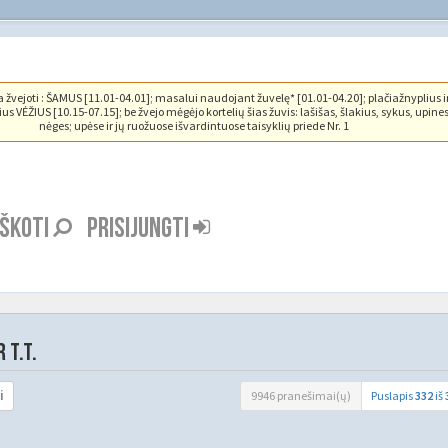
vejoti : ŠAMUS [11.01-04.01]; masalui naudojant žuvelę* [01.01-04.20]; plačiažnyplius i
us VĖŽIUS [10.15-07.15]; be žvejo mėgėjo kortelių šias žuvis: lašišas, šlakius, sykus, upine
nėges; upėse ir jų ruožuose išvardintuose taisyklių priede Nr. 1
EŠKOTI
PRISIJUNGTI
 T.T.
9946 pranešimai(ų)
Puslapis
332
iš
i