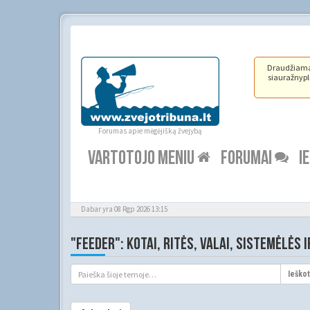
Draudžiama ž
siauražnypli
Forumas apie mėgėjišką žvejybą
VARTOTOJO MENIU
FORUMAI
I
Dabar yra 08 Rgp 2026 13:15
"FEEDER": KOTAI, RITĖS, VALAI, SISTEMĖLĖS IR
Ieškot