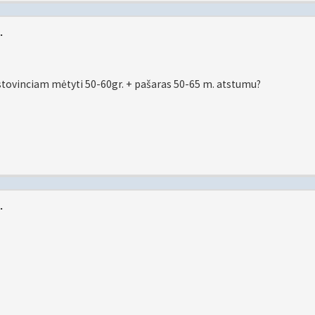
.
stovinciam mėtyti 50-60gr. + pašaras 50-65 m. atstumu?
.