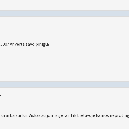
.
500? Ar verta savo pinigu?
.
riui arba surfui. Viskas su jomis gerai. Tik Lietuvoje kainos neproting