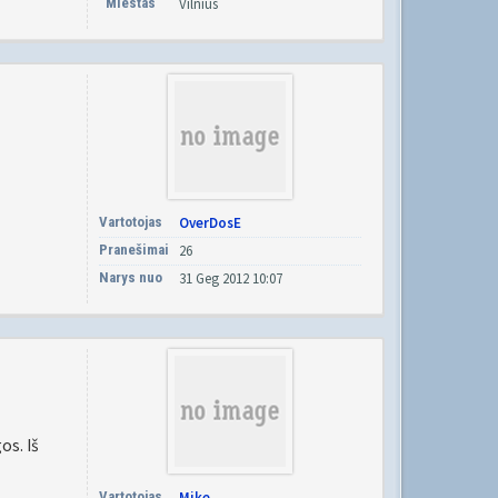
Miestas
Vilnius
Vartotojas
OverDosE
Pranešimai
26
Narys nuo
31 Geg 2012 10:07
os. Iš
Vartotojas
Mike