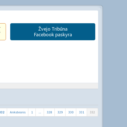
r
Žvejo Tribūna
s
Facebook paskyra
332
Ankstesnis
1
...
328
329
330
331
332