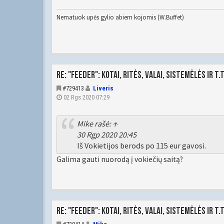
Nematuok upės gylio abiem kojomis (W.Buffet)
Re: "Feeder": kotai, ritės, valai, sistemėlės ir t.t
#729413
Liveris
02 Rgs 2020 07:29
Mike
rašė:
↑
30 Rgp 2020 20:45
Iš Vokietijos berods po 115 eur gavosi.
Galima gauti nuorodą į vokiečių saitą?
Re: "Feeder": kotai, ritės, valai, sistemėlės ir t.t