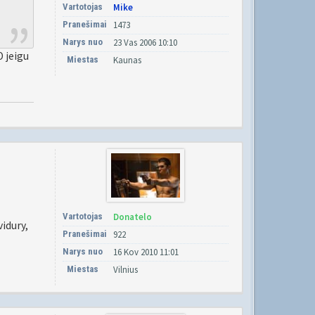
Vartotojas
Mike
Pranešimai
1473
Narys nuo
23 Vas 2006 10:10
O jeigu
Miestas
Kaunas
Vartotojas
Donatelo
vidury,
Pranešimai
922
Narys nuo
16 Kov 2010 11:01
Miestas
Vilnius