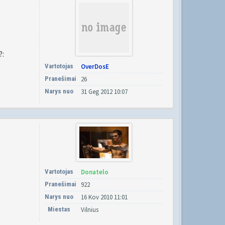
?:
Vartotojas
OverDosE
Pranešimai
26
Narys nuo
31 Geg 2012 10:07
Vartotojas
Donatelo
Pranešimai
922
Narys nuo
16 Kov 2010 11:01
Miestas
Vilnius