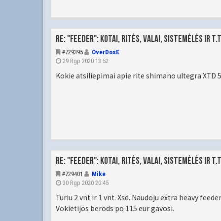
Re: "Feeder": kotai, ritės, valai, sistemėlės ir t.t
#729395
OverDosE
29 Rgp 2020 13:52
Kokie atsiliepimai apie rite shimano ultegra XTD 5
Re: "Feeder": kotai, ritės, valai, sistemėlės ir t.t
#729401
Mike
30 Rgp 2020 20:45
Turiu 2 vnt ir 1 vnt. Xsd. Naudoju extra heavy feede
Vokietijos berods po 115 eur gavosi.