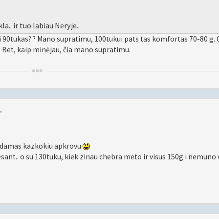
.. ir tuo labiau Neryje..
 90tukas? ? Mano supratimu, 100tukui pats tas komfortas 70-80 g. 
mu. Bet, kaip minėjau, čia mano supratimu.
.
bijodamas kazkokiu apkrovu
esant.. o su 130tuku, kiek zinau chebra meto ir visus 150g i nemuno 