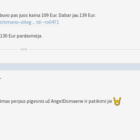
uvo pas juos kaina 109 Eur. Dabar jau 139 Eur.
shimano-ulteg ... td--ro0471
 130 Eur pardavinėja.
.
timas perpus pigesnis už AngelDomaene ir patikimi jie