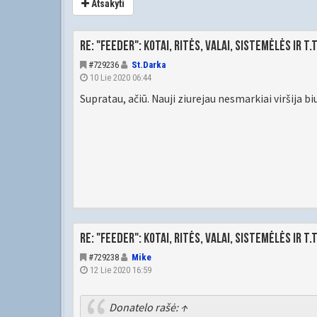
Atsakyti
Re: "Feeder": kotai, ritės, valai, sistemėlės ir t.t
#729236
St.Darka
10 Lie 2020 06:44
Supratau, ačiū. Nauji ziurejau nesmarkiai viršija bi
Re: "Feeder": kotai, ritės, valai, sistemėlės ir t.t
#729238
Mike
12 Lie 2020 16:59
Donatelo
rašė:
↑