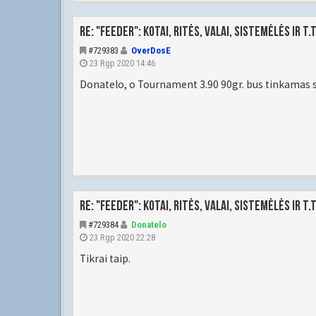
Re: "Feeder": kotai, ritės, valai, sistemėlės ir t.t
#729383
OverDosE
23 Rgp 2020 14:46
Donatelo, o Tournament 3.90 90gr. bus tinkamas 
Re: "Feeder": kotai, ritės, valai, sistemėlės ir t.t
#729384
Donatelo
23 Rgp 2020 22:28
Tikrai taip.