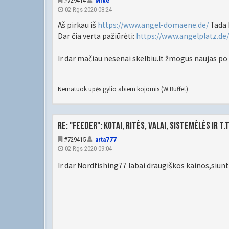
#729414
Mike
02 Rgs 2020 08:24
Aš pirkau iš
https://www.angel-domaene.de/
Tada b
Dar čia verta pažiūrėti:
https://www.angelplatz.de/
Ir dar mačiau nesenai skelbiu.lt žmogus naujas po
Nematuok upės gylio abiem kojomis (W.Buffet)
Re: "Feeder": kotai, ritės, valai, sistemėlės ir t.t
#729415
arta777
02 Rgs 2020 09:04
Ir dar Nordfishing77 labai draugiškos kainos,siun