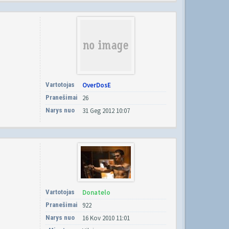
Vartotojas
OverDosE
Pranešimai
26
Narys nuo
31 Geg 2012 10:07
Vartotojas
Donatelo
Pranešimai
922
Narys nuo
16 Kov 2010 11:01