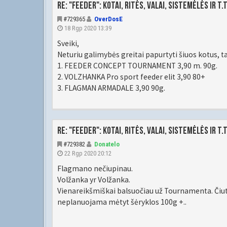
Re: "Feeder": kotai, ritės, valai, sistemėlės ir t.t
#729365
OverDosE
18 Rgp 2020 13:39
Sveiki,
Neturiu galimybės greitai papurtyti šiuos kotus, t
1. FEEDER CONCEPT TOURNAMENT 3,90 m. 90g.
2. VOLZHANKA Pro sport feeder elit 3,90 80+
3. FLAGMAN ARMADALE 3,90 90g.
Re: "Feeder": kotai, ritės, valai, sistemėlės ir t.t
#729382
Donatelo
22 Rgp 2020 20:12
Flagmano nečiupinau.
Volžanka yr Volžanka.
Vienareikšmiškai balsuočiau už Tournamenta. Čiut a
neplanuojama mėtyt šėryklos 100g +..