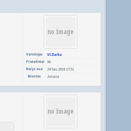
Vartotojas
St.Darka
Pranešimai
90
Narys nuo
24 Sau 2016 17:51
Miestas
Jonava