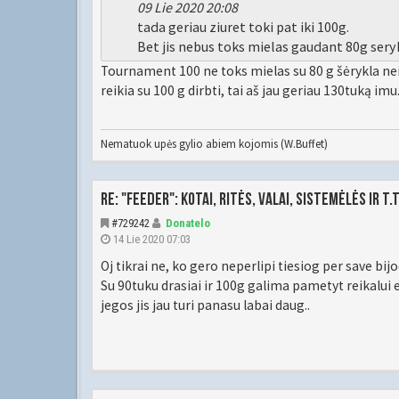
09 Lie 2020 20:08
tada geriau ziuret toki pat iki 100g.
Bet jis nebus toks mielas gaudant 80g serykla
Tournament 100 ne toks mielas su 80 g šėrykla nei
reikia su 100 g dirbti, tai aš jau geriau 130tuką i
Nematuok upės gylio abiem kojomis (W.Buffet)
Re: "Feeder": kotai, ritės, valai, sistemėlės ir t.t
#729242
Donatelo
14 Lie 2020 07:03
Oj tikrai ne, ko gero neperlipi tiesiog per save 
Su 90tuku drasiai ir 100g galima pametyt reikalui 
jegos jis jau turi panasu labai daug..