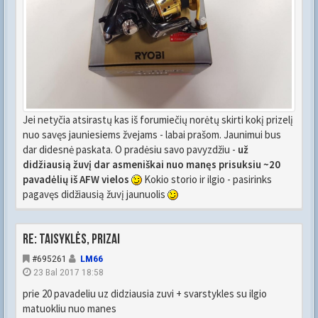
Jei netyčia atsirastų kas iš forumiečių norėtų skirti kokį prizelį
nuo savęs jauniesiems žvejams - labai prašom. Jaunimui bus
dar didesnė paskata. O pradėsiu savo pavyzdžiu -
už
didžiausią žuvį dar asmeniškai nuo manęs prisuksiu ~20
pavadėlių iš AFW vielos
Kokio storio ir ilgio - pasirinks
pagavęs didžiausią žuvį jaunuolis
Re: Taisyklės, prizai
#695261
LM66
23 Bal 2017 18:58
prie 20 pavadeliu uz didziausia zuvi + svarstykles su ilgio
matuokliu nuo manes