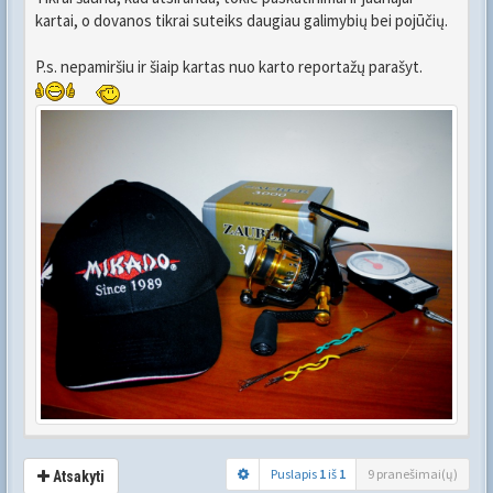
kartai, o dovanos tikrai suteiks daugiau galimybių bei pojūčių.
P.s. nepamiršiu ir šiaip kartas nuo karto reportažų parašyt.
Puslapis
1
iš
1
9 pranešimai(ų)
Atsakyti