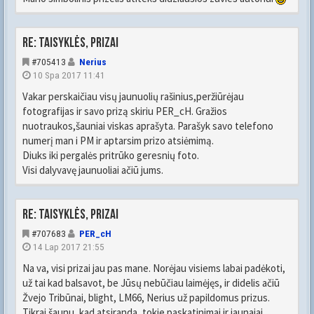
Re: Taisyklės, prizai
#705413
Nerius
10 Spa 2017 11:41
Vakar perskaičiau visų jaunuolių rašinius,peržiūrėjau
fotografijas ir savo prizą skiriu PER_cH. Gražios
nuotraukos,šauniai viskas aprašyta. Parašyk savo telefono
numerį man i PM ir aptarsim prizo atsiėmimą.
Diuks iki pergalės pritrūko geresnių foto.
Visi dalyvavę jaunuoliai ačiū jums.
Re: Taisyklės, prizai
#707683
PER_cH
14 Lap 2017 21:55
Na va, visi prizai jau pas mane. Norėjau visiems labai padėkoti,
už tai kad balsavot, be Jūsų nebūčiau laimėjęs, ir didelis ačiū
Žvejo Tribūnai, blight, LM66, Nerius už papildomus prizus.
Tikrai šaunu, kad atsiranda, tokie paskatinimai ir jaunajai