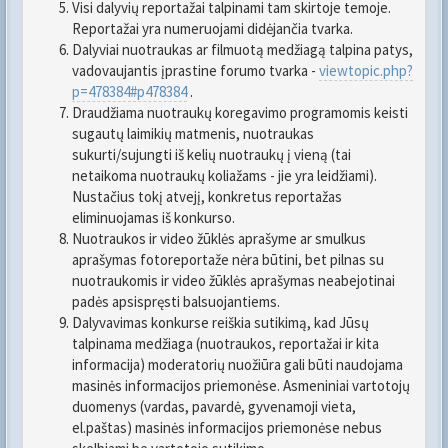
Visi dalyvių reportažai talpinami tam skirtoje temoje.
Reportažai yra numeruojami didėjančia tvarka.
Dalyviai nuotraukas ar filmuotą medžiagą talpina patys,
vadovaujantis įprastine forumo tvarka -
viewtopic.php?
p=478384#p478384
.
Draudžiama nuotraukų koregavimo programomis keisti
sugautų laimikių matmenis, nuotraukas
sukurti/sujungti iš kelių nuotraukų į vieną (tai
netaikoma nuotraukų koliažams - jie yra leidžiami).
Nustačius tokį atvejį, konkretus reportažas
eliminuojamas iš konkurso.
Nuotraukos ir video žūklės aprašyme ar smulkus
aprašymas fotoreportaže nėra būtini, bet pilnas su
nuotraukomis ir video žūklės aprašymas neabejotinai
padės apsispręsti balsuojantiems.
Dalyvavimas konkurse reiškia sutikimą, kad Jūsų
talpinama medžiaga (nuotraukos, reportažai ir kita
informacija) moderatorių nuožiūra gali būti naudojama
masinės informacijos priemonėse. Asmeniniai vartotojų
duomenys (vardas, pavardė, gyvenamoji vieta,
el.paštas) masinės informacijos priemonėse nebus