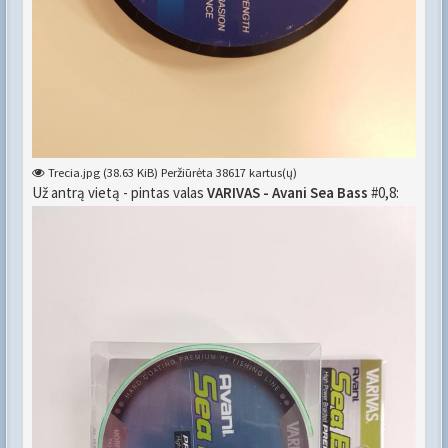
Trecia.jpg (38.63 KiB) Peržiūrėta 38617 kartus(ų)
Už antrą vietą - pintas valas
VARIVAS - Avani Sea Bass
#0,8: