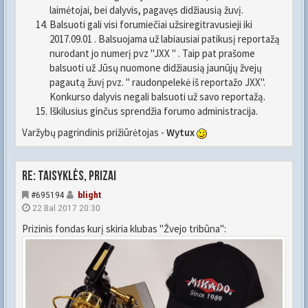
laimėtojai, bei dalyvis, pagavęs didžiausią žuvį.
Balsuoti gali visi forumiečiai užsiregitravusieji iki
2017.09.01 . Balsuojama už labiausiai patikusį reportažą
nurodant jo numerį pvz "JXX " . Taip pat prašome
balsuoti už Jūsų nuomone didžiausią jaunūjų žvejų
pagautą žuvį pvz. " raudonpelekė iš reportažo JXX".
Konkurso dalyvis negali balsuoti už savo reportažą.
Iškilusius ginčus sprendžia forumo administracija.
Varžybų pagrindinis prižiūrėtojas -
Wytux
Re: Taisyklės, prizai
#695194
blight
22 Bal 2017 20:30
Prizinis fondas kurį skiria klubas "Žvejo tribūna":