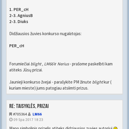
1. PER_cH
2-3. AgniusB
2-3. Diuks
Didžiausios žuvies konkurso nugalėtojas:
PER_cH
Forumiečiai
blight , LM66
ir
Nerius
- prašome paskelbti kam
atiteks Jūsų prizai.
Jaunieji konkurso žvejai - parašykite PM žinute
blight
kur (
kuriam mieste) jums patogiau atsiimti prizus.
Re: Taisyklės, prizai
#705364
LM66
09 Spa 2017 18:23
Mano simbolinis prizelis atiteks didziausios zuvies autoriui