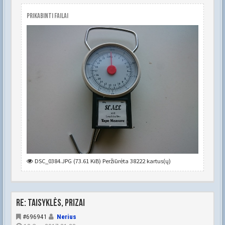
Prikabinti failai
DSC_0384.JPG (73.61 KiB) Peržiūrėta 38222 kartus(ų)
Re: Taisyklės, prizai
#696941
Nerius