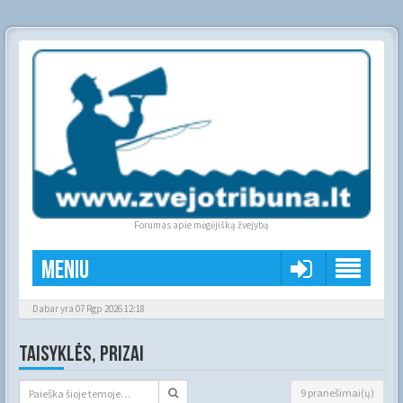
Forumas apie mėgėjišką žvejybą
Meniu
Dabar yra 07 Rgp 2026 12:18
TAISYKLĖS, PRIZAI
9 pranešimai(ų)