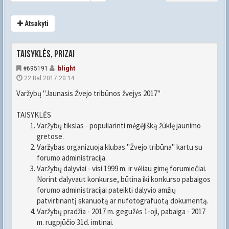
Atsakyti
Taisyklės, prizai
#695191
blight
22 Bal 2017 20:14
Varžybų "Jaunasis Žvejo tribūnos žvejys 2017"
TAISYKLĖS
Varžybų tikslas - populiarinti mėgėjišką žūklę jaunimo
gretose.
Varžybas organizuoja klubas "Žvejo tribūna" kartu su
forumo administracija.
Varžybų dalyviai - visi 1999 m. ir vėliau gimę forumiečiai.
Norint dalyvaut konkurse, būtina iki konkurso pabaigos
forumo administracijai pateikti dalyvio amžių
patvirtinantį skanuotą ar nufotografuotą dokumentą.
Varžybų pradžia - 2017 m. gegužės 1-oji, pabaiga - 2017
m. rugpjūčio 31d. imtinai.