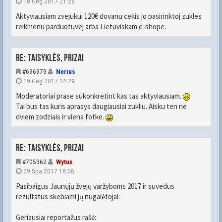
18 Geg 2017 21:28
Aktyviausiam zvejukui 120€ dovanu cekis jo pasirinktoj zukles
reikmenu parduotuvej arba Lietuviskam e-shope.
Re: Taisyklės, prizai
#696979
Nerius
19 Geg 2017 14:29
Moderatoriai prase sukonkretint kas tas aktyviausiam.
Tai bus tas kuris aprasys daugiausiai zukliu. Aisku ten ne
dviem zodziais ir viena fotke.
Re: Taisyklės, prizai
#705362
Wytux
09 Spa 2017 18:06
Pasibaigus Jaunųjų žvejų varžyboms 2017 ir suvedus
rezultatus skebiami jų nugalėtojai:
Geriausiai reportažus rašė: