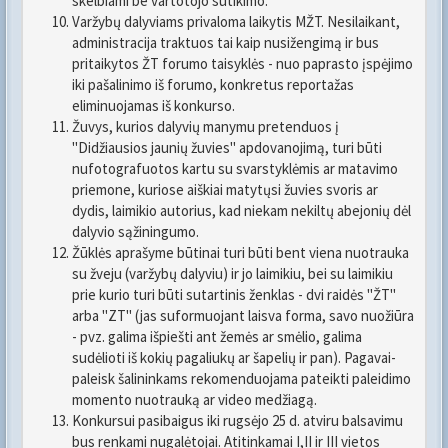
skelbiami be vartotojo sutikimo.
Varžybų dalyviams privaloma laikytis MŽT. Nesilaikant,
administracija traktuos tai kaip nusižengimą ir bus
pritaikytos ŽT forumo taisyklės - nuo paprasto įspėjimo
iki pašalinimo iš forumo, konkretus reportažas
eliminuojamas iš konkurso.
Žuvys, kurios dalyvių manymu pretenduos į
"Didžiausios jaunių žuvies" apdovanojimą, turi būti
nufotografuotos kartu su svarstyklėmis ar matavimo
priemone, kuriose aiškiai matytųsi žuvies svoris ar
dydis, laimikio autorius, kad niekam nekiltų abejonių dėl
dalyvio sąžiningumo.
Žūklės aprašyme būtinai turi būti bent viena nuotrauka
su žveju (varžybų dalyviu) ir jo laimikiu, bei su laimikiu
prie kurio turi būti sutartinis ženklas - dvi raidės "ŽT"
arba "ZT" (jas suformuojant laisva forma, savo nuožiūra
- pvz. galima išpiešti ant žemės ar smėlio, galima
sudėlioti iš kokių pagaliukų ar šapelių ir pan). Pagavai-
paleisk šalininkams rekomenduojama pateikti paleidimo
momento nuotrauką ar video medžiagą.
Konkursui pasibaigus iki rugsėjo 25 d. atviru balsavimu
bus renkami nugalėtojai. Atitinkamai I,II ir III vietos