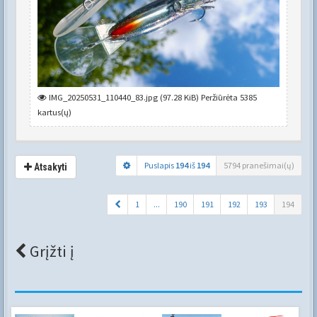
IMG_20250531_110440_83.jpg (97.28 KiB) Peržiūrėta 5385
kartus(ų)
Puslapis
194
iš
194
5794 pranešimai(ų)
Atsakyti
1
...
190
191
192
193
194
Grįžti į