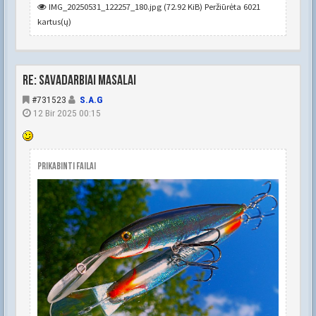
IMG_20250531_122257_180.jpg (72.92 KiB) Peržiūrėta 6021
kartus(ų)
Re: Savadarbiai masalai
#731523
S.A.G
12 Bir 2025 00:15
Prikabinti failai