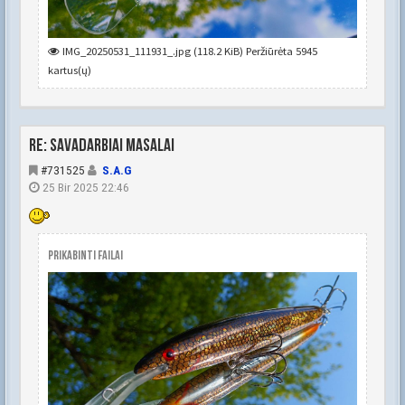
IMG_20250531_111931_.jpg (118.2 KiB) Peržiūrėta 5945
kartus(ų)
Re: Savadarbiai masalai
#731525
S.A.G
25 Bir 2025 22:46
Prikabinti failai