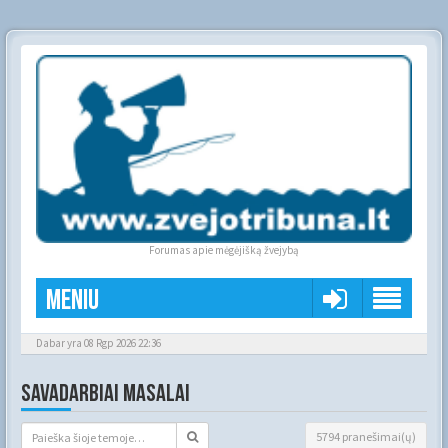
Forumas apie mėgėjišką žvejybą
Meniu
Dabar yra 08 Rgp 2026 22:36
SAVADARBIAI MASALAI
5794 pranešimai(ų)