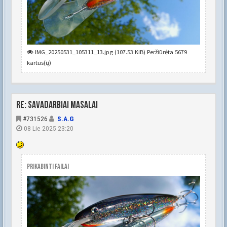
IMG_20250531_105311_13.jpg (107.53 KiB) Peržiūrėta 5679
kartus(ų)
Re: Savadarbiai masalai
#731526
S.A.G
08 Lie 2025 23:20
Prikabinti failai