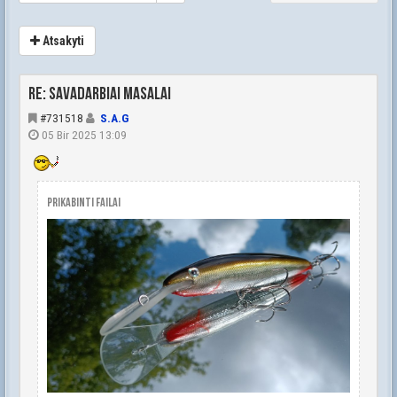
Atsakyti
Re: Savadarbiai masalai
#731518
S.A.G
05 Bir 2025 13:09
Prikabinti failai