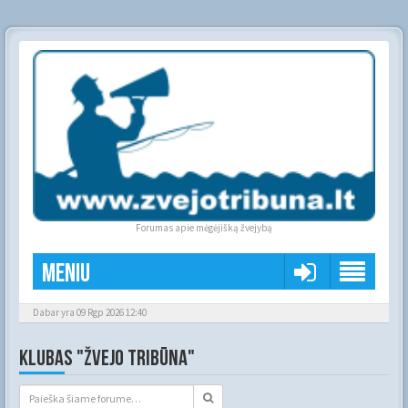
Forumas apie mėgėjišką žvejybą
Meniu
Dabar yra 09 Rgp 2026 12:40
KLUBAS "ŽVEJO TRIBŪNA"