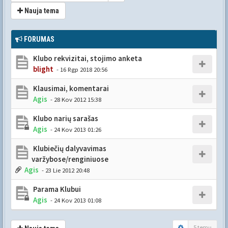
Nauja tema
FORUMAS
Klubo rekvizitai, stojimo anketa
blight
- 16 Rgp 2018 20:56
Klausimai, komentarai
Agis
- 28 Kov 2012 15:38
Klubo narių sarašas
Agis
- 24 Kov 2013 01:26
Klubiečių dalyvavimas
varžybose/renginiuose
Agis
- 23 Lie 2012 20:48
Parama Klubui
Agis
- 24 Kov 2013 01:08
5 temų