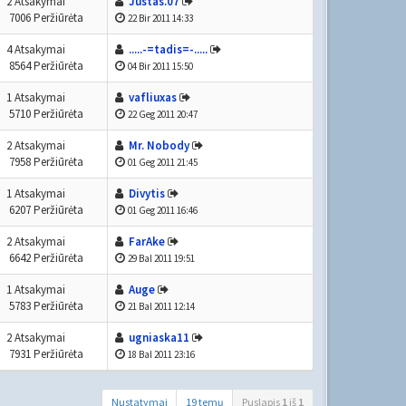
2 Atsakymai
Justas.07
7006 Peržiūrėta
22 Bir 2011 14:33
4 Atsakymai
.....-=tadis=-.....
8564 Peržiūrėta
04 Bir 2011 15:50
1 Atsakymai
vafliuxas
5710 Peržiūrėta
22 Geg 2011 20:47
2 Atsakymai
Mr. Nobody
7958 Peržiūrėta
01 Geg 2011 21:45
1 Atsakymai
Divytis
6207 Peržiūrėta
01 Geg 2011 16:46
2 Atsakymai
FarAke
6642 Peržiūrėta
29 Bal 2011 19:51
1 Atsakymai
Auge
5783 Peržiūrėta
21 Bal 2011 12:14
2 Atsakymai
ugniaska11
7931 Peržiūrėta
18 Bal 2011 23:16
Nustatymai
19 temų
Puslapis
1
iš
1