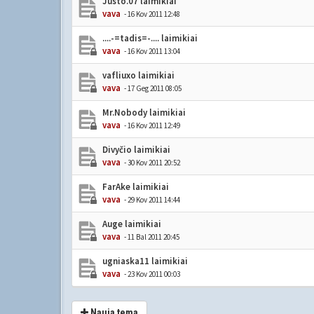
Justo.07 laimikiai
vava
- 16 Kov 2011 12:48
....-=tadis=-.... laimikiai
vava
- 16 Kov 2011 13:04
vafliuxo laimikiai
vava
- 17 Geg 2011 08:05
Mr.Nobody laimikiai
vava
- 16 Kov 2011 12:49
Divyčio laimikiai
vava
- 30 Kov 2011 20:52
FarAke laimikiai
vava
- 29 Kov 2011 14:44
Auge laimikiai
vava
- 11 Bal 2011 20:45
ugniaska11 laimikiai
vava
- 23 Kov 2011 00:03
Nauja tema