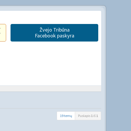
r
Žvejo Tribūna
s
Facebook paskyra
19 temų
Puslapis
1
iš
1