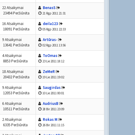
22 Atsakymai
BenasS
23494 Peržiūrėta
21 Rgp 2011 21:31
16 Atsakymai
deila123
18091 Peržiūrėta
05 Rgp 2011 22:33
9 Atsakymai
Artūras-
13641 Peržiūrėta
02 Rgp 2011 13:56
4 Atsakymai
ToOmas
8853 Peržiūrėta
23 Lie 2011 18:12
18 Atsakymai
ZeMeR
20432 Peržiūrėta
19 Lie 2011 19:02
9 Atsakymai
Saugirdas
12053 Peržiūrėta
10 Lie 2011 00:01
6 Atsakymai
AudriusB
10511 Peržiūrėta
28 Bir 2011 23:09
2 Atsakymai
Rokas M
6335 Peržiūrėta
26 Bir 2011 11:15