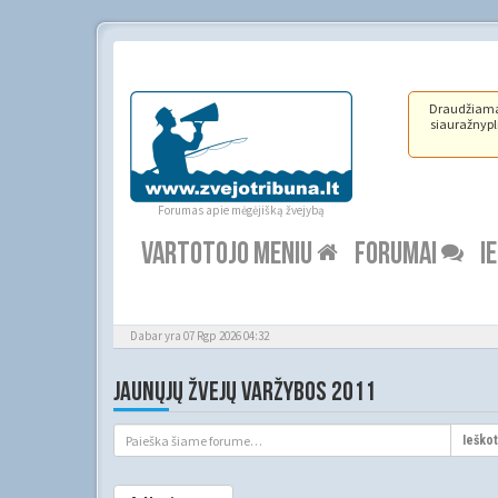
Draudžiama ž
siauražnypli
Forumas apie mėgėjišką žvejybą
VARTOTOJO MENIU
FORUMAI
I
Dabar yra 07 Rgp 2026 04:32
JAUNŲJŲ ŽVEJŲ VARŽYBOS 2011
Ieškot