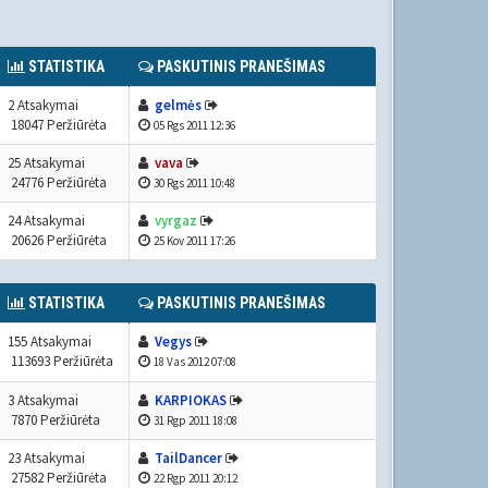
STATISTIKA
PASKUTINIS PRANEŠIMAS
2 Atsakymai
gelmės
18047 Peržiūrėta
05 Rgs 2011 12:36
25 Atsakymai
vava
24776 Peržiūrėta
30 Rgs 2011 10:48
24 Atsakymai
vyrgaz
20626 Peržiūrėta
25 Kov 2011 17:26
STATISTIKA
PASKUTINIS PRANEŠIMAS
155 Atsakymai
Vegys
113693 Peržiūrėta
18 Vas 2012 07:08
3 Atsakymai
KARPIOKAS
7870 Peržiūrėta
31 Rgp 2011 18:08
23 Atsakymai
TailDancer
27582 Peržiūrėta
22 Rgp 2011 20:12