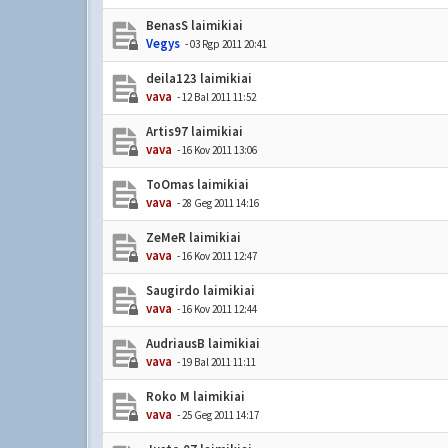
BenasS laimikiai
Vegys
- 03 Rgp 2011 20:41
deila123 laimikiai
vava
- 12 Bal 2011 11:52
Artis97 laimikiai
vava
- 16 Kov 2011 13:06
ToOmas laimikiai
vava
- 28 Geg 2011 14:16
ZeMeR laimikiai
vava
- 16 Kov 2011 12:47
Saugirdo laimikiai
vava
- 16 Kov 2011 12:44
AudriausB laimikiai
vava
- 19 Bal 2011 11:11
Roko M laimikiai
vava
- 25 Geg 2011 14:17