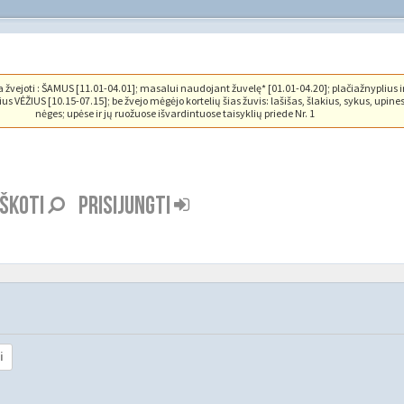
vejoti : ŠAMUS [11.01-04.01]; masalui naudojant žuvelę* [01.01-04.20]; plačiažnyplius i
us VĖŽIUS [10.15-07.15]; be žvejo mėgėjo kortelių šias žuvis: lašišas, šlakius, sykus, upine
nėges; upėse ir jų ruožuose išvardintuose taisyklių priede Nr. 1
EŠKOTI
PRISIJUNGTI
i