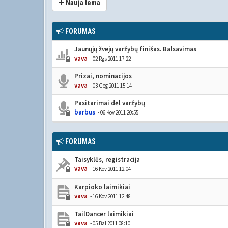
Nauja tema
FORUMAS
Jaunųjų žvejų varžybų finišas. Balsavimas
vava
- 02 Rgs 2011 17:22
Prizai, nominacijos
vava
- 03 Geg 2011 15:14
Pasitarimai dėl varžybų
barbus
- 06 Kov 2011 20:55
FORUMAS
Taisyklės, registracija
vava
- 16 Kov 2011 12:04
Karpioko laimikiai
vava
- 16 Kov 2011 12:48
TailDancer laimikiai
vava
- 05 Bal 2011 08:10