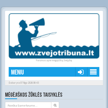
Forumas apie mėgėjišką žvejybą
Meniu
Dabar yra 07 Rgp 2026 08:43
MĖGĖJIŠKOS ŽŪKLĖS TAISYKLĖS