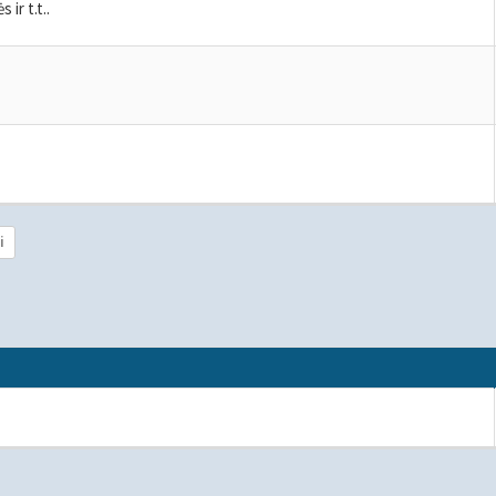
 ir t.t..
i