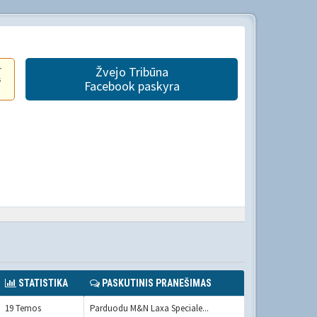
r
Žvejo Tribūna
s
Facebook paskyra
STATISTIKA
PASKUTINIS PRANEŠIMAS
19 Temos
Parduodu M&N Laxa Speciale...