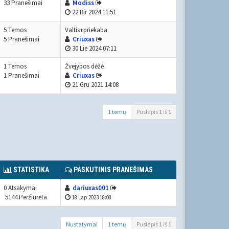
33 Pranešimai
Modiss
22 Bir 2024 11:51
5 Temos
Valtis+priekaba
5 Pranešimai
Criuxas
30 Lie 2024 07:11
1 Temos
Žvejybos dėžė
1 Pranešimai
Criuxas
21 Gru 2021 14:08
1 temų
Puslapis
1
iš
1
STATISTIKA
PASKUTINIS PRANEŠIMAS
0 Atsakymai
dariuxas001
5144 Peržiūrėta
18 Lap 2023 18:08
Nustatymai
1 temų
Puslapis
1
iš
1