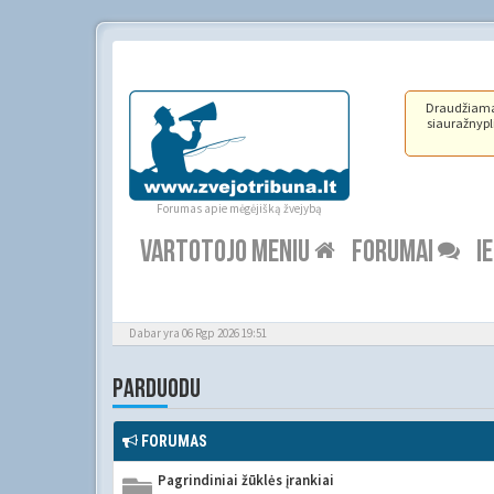
Draudžiama ž
siauražnypli
Forumas apie mėgėjišką žvejybą
VARTOTOJO MENIU
FORUMAI
I
Dabar yra 06 Rgp 2026 19:51
PARDUODU
FORUMAS
Pagrindiniai žūklės įrankiai