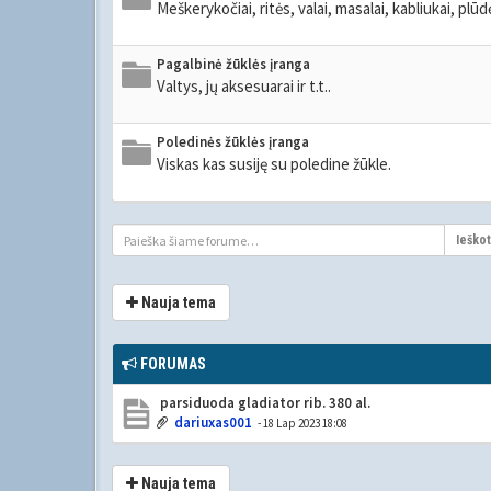
Meškerykočiai, ritės, valai, masalai, kabliukai, plūdės
Pagalbinė žūklės įranga
Valtys, jų aksesuarai ir t.t..
Poledinės žūklės įranga
Viskas kas susiję su poledine žūkle.
Ieškot
Nauja tema
FORUMAS
parsiduoda gladiator rib. 380 al.
dariuxas001
- 18 Lap 2023 18:08
Nauja tema