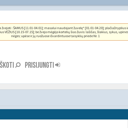
vejoti : ŠAMUS [11.01-04.01]; masalui naudojant žuvelę* [01.01-04.20]; plačiažnyplius i
us VĖŽIUS [10.15-07.15]; be žvejo mėgėjo kortelių šias žuvis: lašišas, šlakius, sykus, upine
nėges; upėse ir jų ruožuose išvardintuose taisyklių priede Nr. 1
EŠKOTI
PRISIJUNGTI