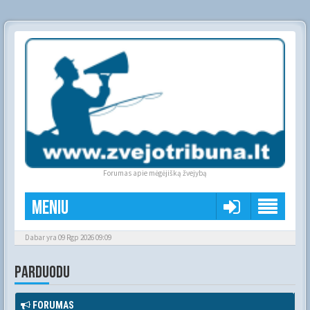
Forumas apie mėgėjišką žvejybą
Meniu
Dabar yra 09 Rgp 2026 09:09
PARDUODU
FORUMAS