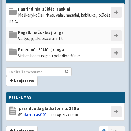
Pagrindiniai žūklės įrankiai
Meškerykočiai, ritės, valai, masalai, kabliukai, plūdės
ir t.t..
Pagalbinė žūklės įranga
Valtys, jų aksesuarai ir t.t..
Poledinės žūklės įranga
Viskas kas susiję su poledine žūkle.
Nauja tema
FORUMAS
parsiduoda gladiator rib. 380 al.
dariuxas001
- 18 Lap 2023 18:08
1 temų