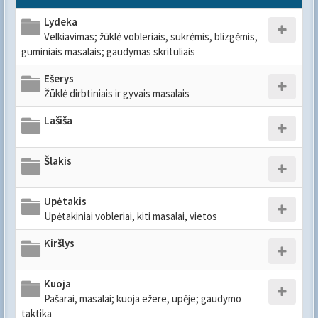
Lydeka
Velkiavimas; žūklė vobleriais, sukrėmis, blizgėmis,
guminiais masalais; gaudymas skrituliais
Ešerys
Žūklė dirbtiniais ir gyvais masalais
Lašiša
Šlakis
Upėtakis
Upėtakiniai vobleriai, kiti masalai, vietos
Kiršlys
Kuoja
Pašarai, masalai; kuoja ežere, upėje; gaudymo
taktika