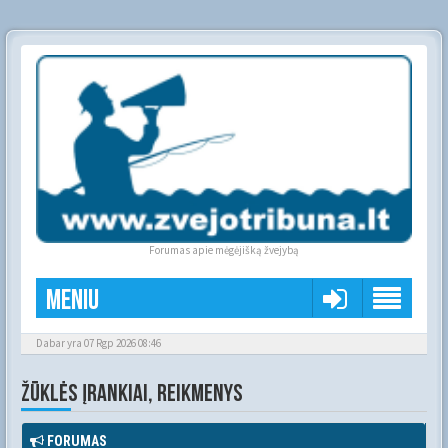
Forumas apie mėgėjišką žvejybą
Meniu
Dabar yra 07 Rgp 2026 08:46
ŽŪKLĖS ĮRANKIAI, REIKMENYS
FORUMAS