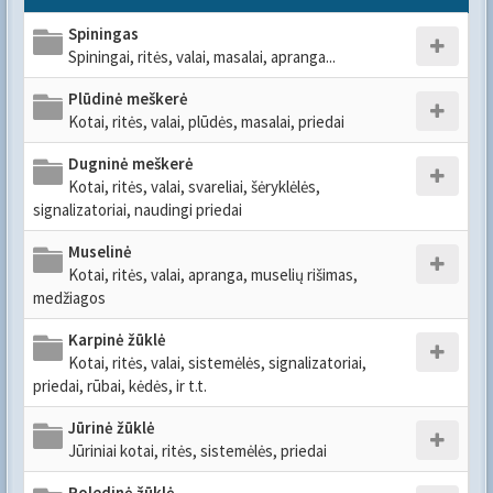
Spiningas
Spiningai, ritės, valai, masalai, apranga...
Plūdinė meškerė
Kotai, ritės, valai, plūdės, masalai, priedai
Dugninė meškerė
Kotai, ritės, valai, svareliai, šėryklėlės,
signalizatoriai, naudingi priedai
Muselinė
Kotai, ritės, valai, apranga, muselių rišimas,
medžiagos
Karpinė žūklė
Kotai, ritės, valai, sistemėlės, signalizatoriai,
priedai, rūbai, kėdės, ir t.t.
Jūrinė žūklė
Jūriniai kotai, ritės, sistemėlės, priedai
Poledinė žūklė