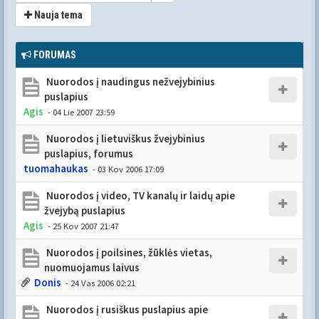
Nauja tema
FORUMAS
Nuorodos į naudingus nežvejybinius
puslapius
Agis
- 04 Lie 2007 23:59
Nuorodos į lietuviškus žvejybinius
puslapius, forumus
tuomahaukas
- 03 Kov 2006 17:09
Nuorodos į video, TV kanalų ir laidų apie
žvejybą puslapius
Agis
- 25 Kov 2007 21:47
Nuorodos į poilsines, žūklės vietas,
nuomuojamus laivus
Donis
- 24 Vas 2006 02:21
Nuorodos į rusiškus puslapius apie