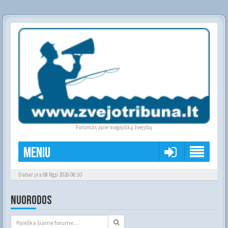
Forumas apie mėgėjišką žvejybą
Meniu
Dabar yra 08 Rgp 2026 08:10
NUORODOS