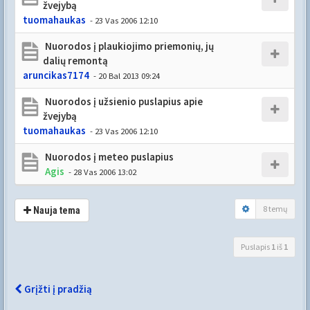
žvejybą
tuomahaukas
- 23 Vas 2006 12:10
Nuorodos į plaukiojimo priemonių, jų
dalių remontą
aruncikas7174
- 20 Bal 2013 09:24
Nuorodos į užsienio puslapius apie
žvejybą
tuomahaukas
- 23 Vas 2006 12:10
Nuorodos į meteo puslapius
Agis
- 28 Vas 2006 13:02
8 temų
Nauja tema
Puslapis
1
iš
1
Grįžti į pradžią