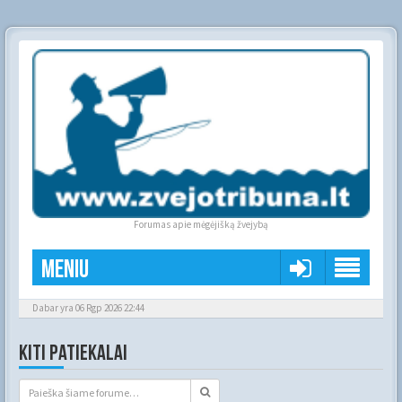
Forumas apie mėgėjišką žvejybą
Meniu
Dabar yra 06 Rgp 2026 22:44
KITI PATIEKALAI