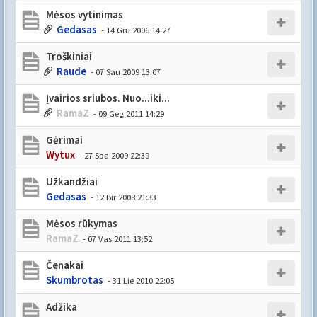
Mėsos vytinimas
Gedasas
- 14 Gru 2006 14:27
Troškiniai
Raude
- 07 Sau 2009 13:07
Įvairios sriubos. Nuo...iki...
RamaZ
- 09 Geg 2011 14:29
Gėrimai
Wytux
- 27 Spa 2009 22:39
Užkandžiai
Gedasas
- 12 Bir 2008 21:33
Mėsos rūkymas
RamaZ
- 07 Vas 2011 13:52
Čenakai
Skumbrotas
- 31 Lie 2010 22:05
Adžika