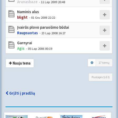
Arunasbaze
- 11 Lap 2009 20:48
Naminis alus
blight
- 01 Gru 2008 22:22
Įvairūs plovo paruošimo būdai
Raupsuotas
- 23 Lap 2008 16:27
Garnyrai
Agis
- 05 Lap 2006 00:19
17 temų
Nauja tema
Puslapis
1
iš
1
Grįžti į pradžią