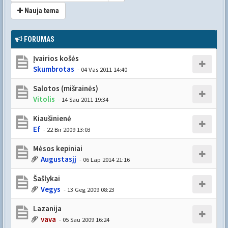
Nauja tema
FORUMAS
Įvairios košės
Skumbrotas
- 04 Vas 2011 14:40
Salotos (mišrainės)
Vitolis
- 14 Sau 2011 19:34
Kiaušinienė
Ef
- 22 Bir 2009 13:03
Mėsos kepiniai
Augustasjj
- 06 Lap 2014 21:16
Šašlykai
Vegys
- 13 Geg 2009 08:23
Lazanija
vava
- 05 Sau 2009 16:24