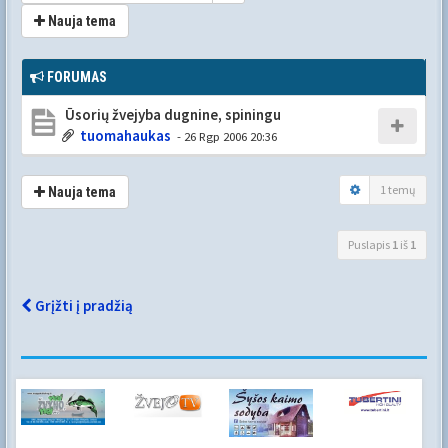
Nauja tema
FORUMAS
Ūsorių žvejyba dugnine, spiningu
tuomahaukas
- 26 Rgp 2006 20:36
1 temų
Nauja tema
Puslapis
1
iš
1
Grįžti į pradžią