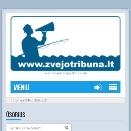
Forumas apie mėgėjišką žvejybą
Meniu
Dabar yra 06 Rgp 2026 12:20
ŪSORIUS