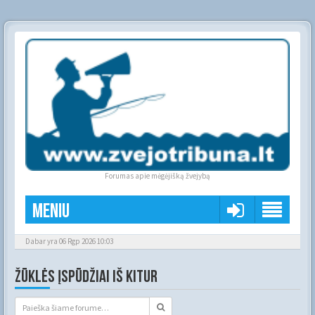
Forumas apie mėgėjišką žvejybą
Meniu
Dabar yra 06 Rgp 2026 10:03
ŽŪKLĖS ĮSPŪDŽIAI IŠ KITUR