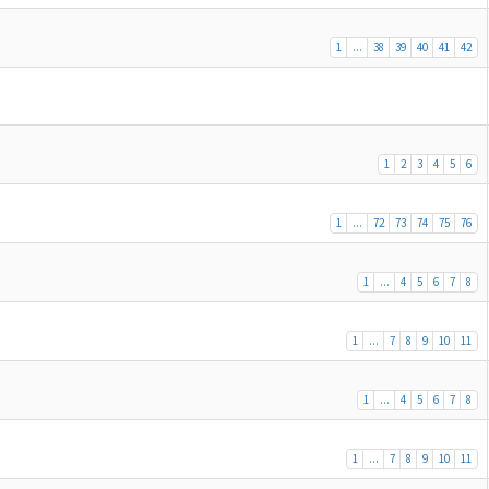
1
...
38
39
40
41
42
1
2
3
4
5
6
1
...
72
73
74
75
76
1
...
4
5
6
7
8
1
...
7
8
9
10
11
1
...
4
5
6
7
8
1
...
7
8
9
10
11