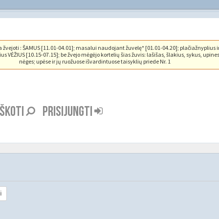
vejoti : ŠAMUS [11.01-04.01]; masalui naudojant žuvelę* [01.01-04.20]; plačiažnyplius i
us VĖŽIUS [10.15-07.15]; be žvejo mėgėjo kortelių šias žuvis: lašišas, šlakius, sykus, upine
nėges; upėse ir jų ruožuose išvardintuose taisyklių priede Nr. 1
EŠKOTI
PRISIJUNGTI
i