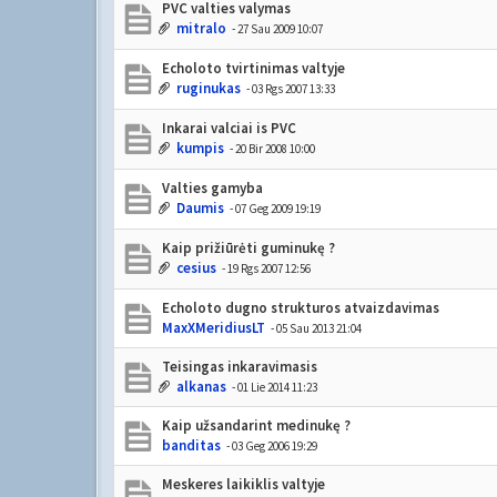
PVC valties valymas
mitralo
- 27 Sau 2009 10:07
Echoloto tvirtinimas valtyje
ruginukas
- 03 Rgs 2007 13:33
Inkarai valciai is PVC
kumpis
- 20 Bir 2008 10:00
Valties gamyba
Daumis
- 07 Geg 2009 19:19
Kaip prižiūrėti guminukę ?
cesius
- 19 Rgs 2007 12:56
Echoloto dugno strukturos atvaizdavimas
MaxXMeridiusLT
- 05 Sau 2013 21:04
Teisingas inkaravimasis
alkanas
- 01 Lie 2014 11:23
Kaip užsandarint medinukę ?
banditas
- 03 Geg 2006 19:29
Meskeres laikiklis valtyje