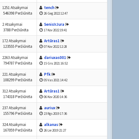
1251 Atsakymai
tench
546398 Peržiūrėta
26 Geg 2022 12:47
2 Atsakymai
SenisIrJura
3788 Peržiūrėta
17 Kov 2022 19:41
172 Atsakymai
Artūras1
123555 Peržiūrėta
07 Kov 2022 12:28
2263 Atsakymai
dariuxas001
794787 Peržiūrėta
15 Gru 2021 16:52
221 Atsakymai
Pfk
108299 Peržiūrėta
05 Vas 2021 14:42
312 Atsakymai
Artūras1
174318 Peržiūrėta
06 Kov 2020 14:36
237 Atsakymai
auriux
155796 Peržiūrėta
23 Rgs 2019 17:36
324 Atsakymai
alkanas
167059 Peržiūrėta
26 Lie 2019 21:27