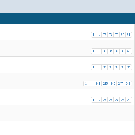
1
...
77
78
79
80
81
1
...
36
37
38
39
40
1
...
30
31
32
33
34
1
...
244
245
246
247
248
1
...
25
26
27
28
29