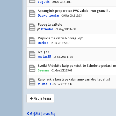
augutis
- 30 Kov 2013 11:11
Apsauginis preparatas PVC valciai nuo grauziku
Dzuko_zentas
- 19 Rgs 2013 19:33
Pavogta valtele
Dziedas
- 08 Geg 2013 14:35
Pripuciama valtis Norvegijoj?
Darkas
- 05 Bir 2013 22:07
Ivolga2
matas55
- 15 Bal 2013 17:05
Sveiki PAdekite kaip pakeiskite Echolote pedas i m
Seennis
- 31 Gru 2012 15:04
Kaip reikia keisti pakabinamo variklio tepalus?
Muntelis
- 02 Bir 2012 17:42
Nauja tema
Grįžti į pradžią