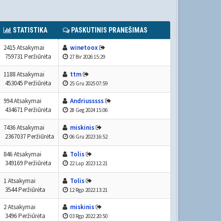
STATISTIKA
PASKUTINIS PRANEŠIMAS
2415 Atsakymai
winetoox
759731 Peržiūrėta
27 Bir 2026 15:29
1188 Atsakymai
ttm
453045 Peržiūrėta
25 Gru 2025 07:59
994 Atsakymai
Andriusssss
434671 Peržiūrėta
28 Geg 2024 15:06
7436 Atsakymai
miskinis
2367037 Peržiūrėta
06 Gru 2023 16:52
846 Atsakymai
Tolis
349169 Peržiūrėta
22 Lap 2023 12:21
1 Atsakymai
Tolis
3544 Peržiūrėta
12 Rgp 2022 13:21
2 Atsakymai
miskinis
3496 Peržiūrėta
03 Rgp 2022 20:50