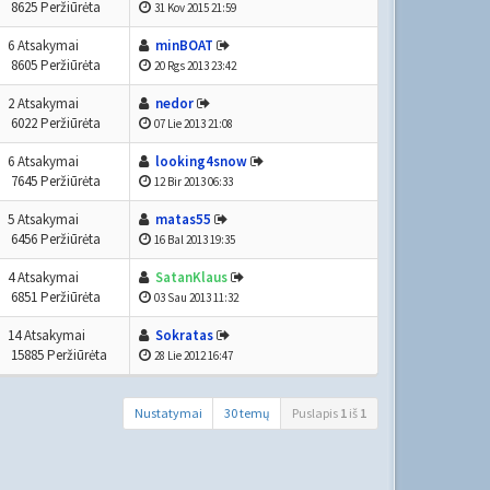
8625 Peržiūrėta
31 Kov 2015 21:59
6 Atsakymai
minBOAT
8605 Peržiūrėta
20 Rgs 2013 23:42
2 Atsakymai
nedor
6022 Peržiūrėta
07 Lie 2013 21:08
6 Atsakymai
looking4snow
7645 Peržiūrėta
12 Bir 2013 06:33
5 Atsakymai
matas55
6456 Peržiūrėta
16 Bal 2013 19:35
4 Atsakymai
SatanKlaus
6851 Peržiūrėta
03 Sau 2013 11:32
14 Atsakymai
Sokratas
15885 Peržiūrėta
28 Lie 2012 16:47
Nustatymai
30 temų
Puslapis
1
iš
1