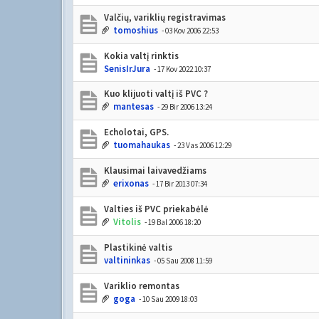
Valčių, variklių registravimas
tomoshius
- 03 Kov 2006 22:53
Kokia valtį rinktis
SenisIrJura
- 17 Kov 2022 10:37
Kuo klijuoti valtį iš PVC ?
mantesas
- 29 Bir 2006 13:24
Echolotai, GPS.
tuomahaukas
- 23 Vas 2006 12:29
Klausimai laivavedžiams
erixonas
- 17 Bir 2013 07:34
Valties iš PVC priekabėlė
Vitolis
- 19 Bal 2006 18:20
Plastikinė valtis
valtininkas
- 05 Sau 2008 11:59
Variklio remontas
goga
- 10 Sau 2009 18:03