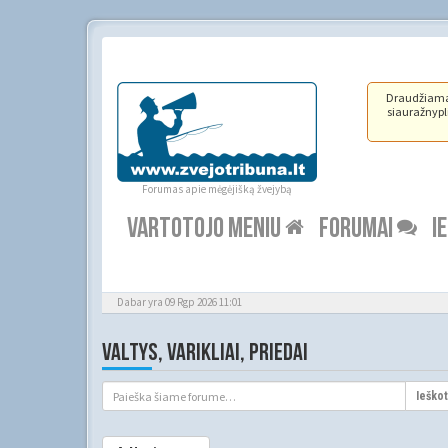
Draudžiama ž
siauražnypli
Forumas apie mėgėjišką žvejybą
VARTOTOJO MENIU
FORUMAI
I
Dabar yra 09 Rgp 2026 11:01
VALTYS, VARIKLIAI, PRIEDAI
Ieškot