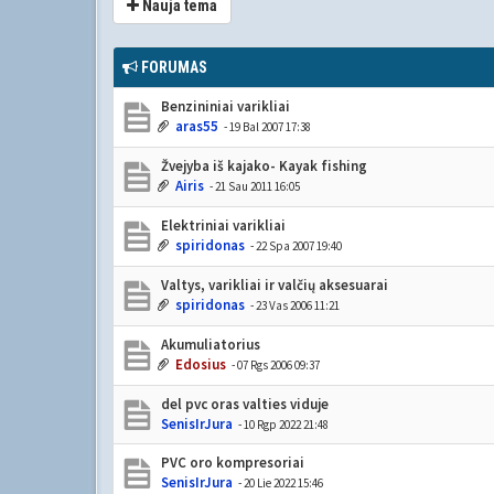
Nauja tema
FORUMAS
Benzininiai varikliai
aras55
- 19 Bal 2007 17:38
Žvejyba iš kajako- Kayak fishing
Airis
- 21 Sau 2011 16:05
Elektriniai varikliai
spiridonas
- 22 Spa 2007 19:40
Valtys, varikliai ir valčių aksesuarai
spiridonas
- 23 Vas 2006 11:21
Akumuliatorius
Edosius
- 07 Rgs 2006 09:37
del pvc oras valties viduje
SenisIrJura
- 10 Rgp 2022 21:48
PVC oro kompresoriai
SenisIrJura
- 20 Lie 2022 15:46