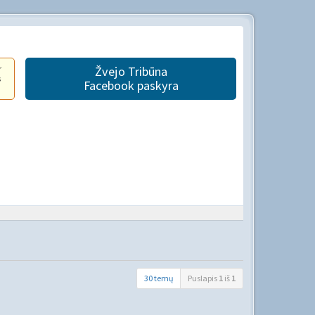
r
Žvejo Tribūna
s
Facebook paskyra
30 temų
Puslapis
1
iš
1