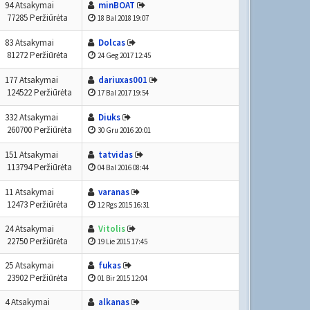
94 Atsakymai
minBOAT
77285 Peržiūrėta
18 Bal 2018 19:07
83 Atsakymai
Dolcas
81272 Peržiūrėta
24 Geg 2017 12:45
177 Atsakymai
dariuxas001
124522 Peržiūrėta
17 Bal 2017 19:54
332 Atsakymai
Diuks
260700 Peržiūrėta
30 Gru 2016 20:01
151 Atsakymai
tatvidas
113794 Peržiūrėta
04 Bal 2016 08:44
11 Atsakymai
varanas
12473 Peržiūrėta
12 Rgs 2015 16:31
24 Atsakymai
Vitolis
22750 Peržiūrėta
19 Lie 2015 17:45
25 Atsakymai
fukas
23902 Peržiūrėta
01 Bir 2015 12:04
4 Atsakymai
alkanas