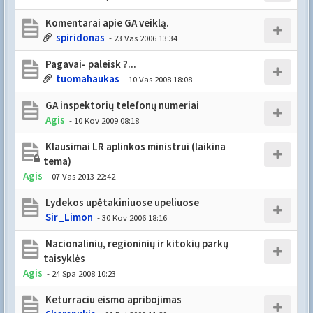
Komentarai apie GA veiklą.
spiridonas
- 23 Vas 2006 13:34
Pagavai- paleisk ?...
tuomahaukas
- 10 Vas 2008 18:08
GA inspektorių telefonų numeriai
Agis
- 10 Kov 2009 08:18
Klausimai LR aplinkos ministrui (laikina
tema)
Agis
- 07 Vas 2013 22:42
Lydekos upėtakiniuose upeliuose
Sir_Limon
- 30 Kov 2006 18:16
Nacionalinių, regioninių ir kitokių parkų
taisyklės
Agis
- 24 Spa 2008 10:23
Keturraciu eismo apribojimas