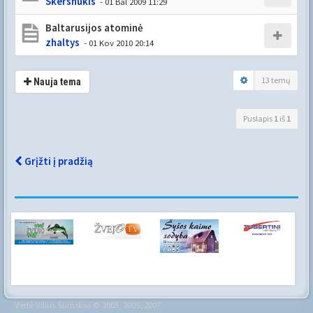
Skersnukis
- 01 Bal 2009 11:29
Baltarusijos atominė
zhaltys
- 01 Kov 2010 20:14
13 temų
Nauja tema
Puslapis
1
iš
1
Grįžti į pradžią
Vertė
Vilius Šumskas
© 2003, 2005, 2007