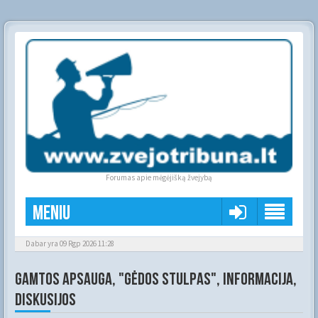
Forumas apie mėgėjišką žvejybą
Meniu
Dabar yra 09 Rgp 2026 11:28
GAMTOS APSAUGA, "GĖDOS STULPAS", INFORMACIJA,
DISKUSIJOS