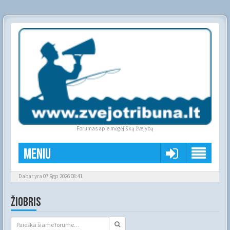
Forumas apie mėgėjišką žvejybą
Meniu
Dabar yra 07 Rgp 2026 08:41
ŽIOBRIS