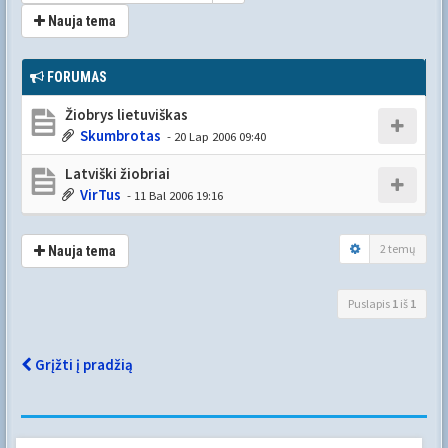
Nauja tema
FORUMAS
Žiobrys lietuviškas
Skumbrotas
- 20 Lap 2006 09:40
Latviški žiobriai
VirTus
- 11 Bal 2006 19:16
2 temų
Nauja tema
Puslapis
1
iš
1
Grįžti į pradžią