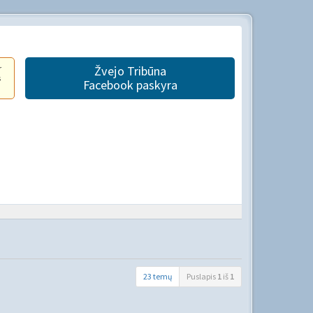
r
Žvejo Tribūna
s
Facebook paskyra
23 temų
Puslapis
1
iš
1