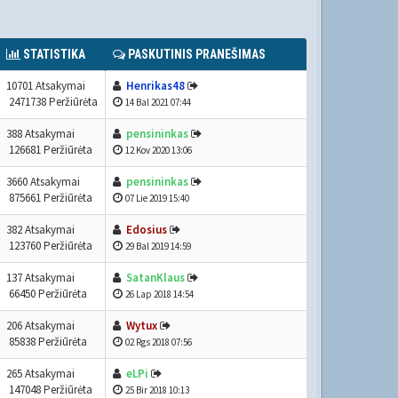
STATISTIKA
PASKUTINIS PRANEŠIMAS
10701 Atsakymai
Henrikas48
2471738 Peržiūrėta
14 Bal 2021 07:44
388 Atsakymai
pensininkas
126681 Peržiūrėta
12 Kov 2020 13:06
3660 Atsakymai
pensininkas
875661 Peržiūrėta
07 Lie 2019 15:40
382 Atsakymai
Edosius
123760 Peržiūrėta
29 Bal 2019 14:59
137 Atsakymai
SatanKlaus
66450 Peržiūrėta
26 Lap 2018 14:54
206 Atsakymai
Wytux
85838 Peržiūrėta
02 Rgs 2018 07:56
265 Atsakymai
eLPi
147048 Peržiūrėta
25 Bir 2018 10:13