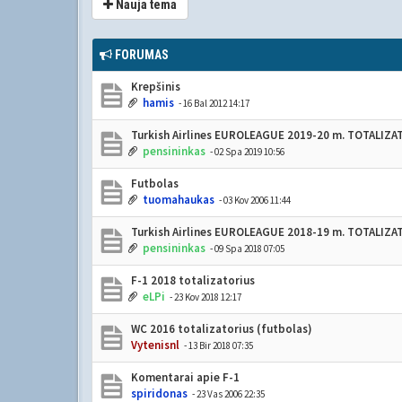
Nauja tema
FORUMAS
Krepšinis
hamis
- 16 Bal 2012 14:17
Turkish Airlines EUROLEAGUE 2019-20 m. TOTALIZ
pensininkas
- 02 Spa 2019 10:56
Futbolas
tuomahaukas
- 03 Kov 2006 11:44
Turkish Airlines EUROLEAGUE 2018-19 m. TOTALIZ
pensininkas
- 09 Spa 2018 07:05
F-1 2018 totalizatorius
eLPi
- 23 Kov 2018 12:17
WC 2016 totalizatorius (futbolas)
Vytenisnl
- 13 Bir 2018 07:35
Komentarai apie F-1
spiridonas
- 23 Vas 2006 22:35