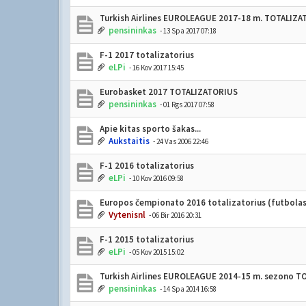
Turkish Airlines EUROLEAGUE 2017-18 m. TOTALIZ
pensininkas
- 13 Spa 2017 07:18
F-1 2017 totalizatorius
eLPi
- 16 Kov 2017 15:45
Eurobasket 2017 TOTALIZATORIUS
pensininkas
- 01 Rgs 2017 07:58
Apie kitas sporto šakas...
Aukstaitis
- 24 Vas 2006 22:46
F-1 2016 totalizatorius
eLPi
- 10 Kov 2016 09:58
Europos čempionato 2016 totalizatorius (futbolas
Vytenisnl
- 06 Bir 2016 20:31
F-1 2015 totalizatorius
eLPi
- 05 Kov 2015 15:02
Turkish Airlines EUROLEAGUE 2014-15 m. sezono 
pensininkas
- 14 Spa 2014 16:58