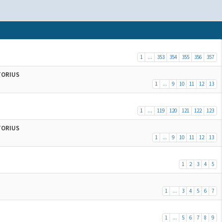
1
...
353
354
355
356
357
ATORIUS
1
...
9
10
11
12
13
1
...
119
120
121
122
123
ATORIUS
1
...
9
10
11
12
13
1
2
3
4
5
1
...
3
4
5
6
7
1
...
5
6
7
8
9