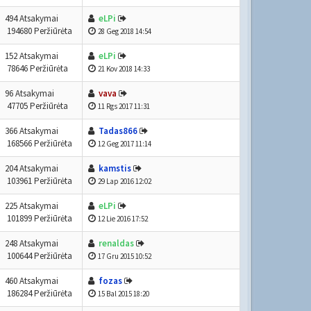
494 Atsakymai
eLPi
194680 Peržiūrėta
28 Geg 2018 14:54
152 Atsakymai
eLPi
78646 Peržiūrėta
21 Kov 2018 14:33
96 Atsakymai
vava
47705 Peržiūrėta
11 Rgs 2017 11:31
366 Atsakymai
Tadas866
168566 Peržiūrėta
12 Geg 2017 11:14
204 Atsakymai
kamstis
103961 Peržiūrėta
29 Lap 2016 12:02
225 Atsakymai
eLPi
101899 Peržiūrėta
12 Lie 2016 17:52
248 Atsakymai
renaldas
100644 Peržiūrėta
17 Gru 2015 10:52
460 Atsakymai
fozas
186284 Peržiūrėta
15 Bal 2015 18:20