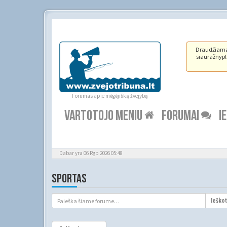
Draudžiama ž
siauražnypli
Forumas apie mėgėjišką žvejybą
VARTOTOJO MENIU
FORUMAI
I
Dabar yra 06 Rgp 2026 05:48
SPORTAS
Ieškot