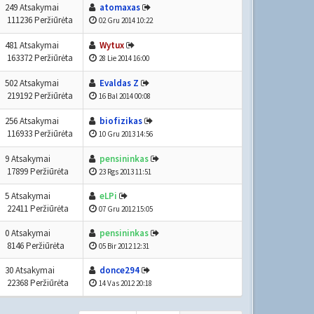
249 Atsakymai
atomaxas
111236 Peržiūrėta
02 Gru 2014 10:22
481 Atsakymai
Wytux
163372 Peržiūrėta
28 Lie 2014 16:00
502 Atsakymai
Evaldas Z
219192 Peržiūrėta
16 Bal 2014 00:08
256 Atsakymai
biofizikas
116933 Peržiūrėta
10 Gru 2013 14:56
9 Atsakymai
pensininkas
17899 Peržiūrėta
23 Rgs 2013 11:51
5 Atsakymai
eLPi
22411 Peržiūrėta
07 Gru 2012 15:05
0 Atsakymai
pensininkas
8146 Peržiūrėta
05 Bir 2012 12:31
30 Atsakymai
donce294
22368 Peržiūrėta
14 Vas 2012 20:18