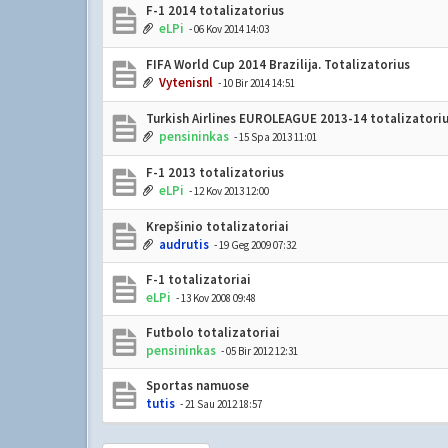
F-1 2014 totalizatorius
eLPi
- 06 Kov 2014 14:03
FIFA World Cup 2014 Brazilija. Totalizatorius
Vytenisnl
- 10 Bir 2014 14:51
Turkish Airlines EUROLEAGUE 2013-14 totalizatori
pensininkas
- 15 Spa 2013 11:01
F-1 2013 totalizatorius
eLPi
- 12 Kov 2013 12:00
Krepšinio totalizatoriai
audrutis
- 19 Geg 2009 07:32
F-1 totalizatoriai
eLPi
- 13 Kov 2008 09:48
Futbolo totalizatoriai
pensininkas
- 05 Bir 2012 12:31
Sportas namuose
tutis
- 21 Sau 2012 18:57