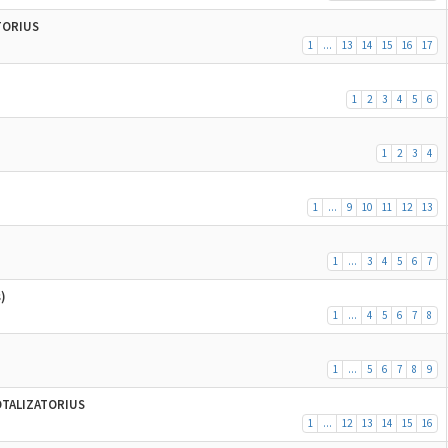
ATORIUS
1
...
13
14
15
16
17
1
2
3
4
5
6
1
2
3
4
1
...
9
10
11
12
13
1
...
3
4
5
6
7
)
1
...
4
5
6
7
8
1
...
5
6
7
8
9
TOTALIZATORIUS
1
...
12
13
14
15
16