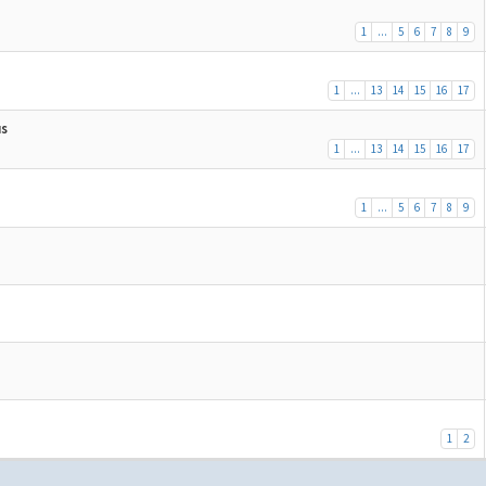
1
...
5
6
7
8
9
1
...
13
14
15
16
17
us
1
...
13
14
15
16
17
1
...
5
6
7
8
9
1
2