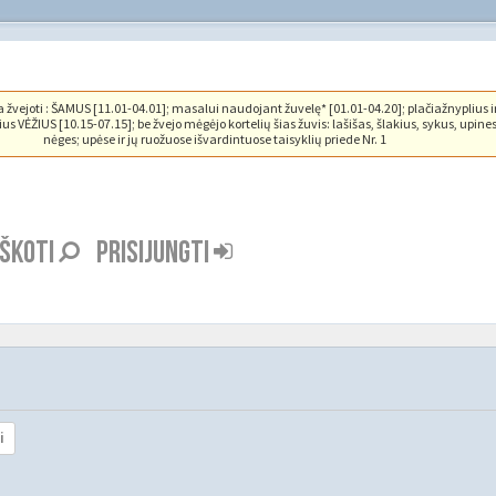
vejoti : ŠAMUS [11.01-04.01]; masalui naudojant žuvelę* [01.01-04.20]; plačiažnyplius i
us VĖŽIUS [10.15-07.15]; be žvejo mėgėjo kortelių šias žuvis: lašišas, šlakius, sykus, upine
nėges; upėse ir jų ruožuose išvardintuose taisyklių priede Nr. 1
EŠKOTI
PRISIJUNGTI
i