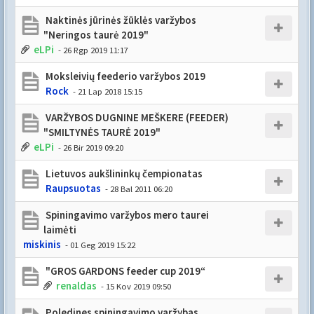
Naktinės jūrinės žūklės varžybos
"Neringos taurė 2019"
eLPi
- 26 Rgp 2019 11:17
Moksleivių feederio varžybos 2019
Rock
- 21 Lap 2018 15:15
VARŽYBOS DUGNINE MEŠKERE (FEEDER)
"SMILTYNĖS TAURĖ 2019"
eLPi
- 26 Bir 2019 09:20
Lietuvos aukšlininkų čempionatas
Raupsuotas
- 28 Bal 2011 06:20
Spiningavimo varžybos mero taurei
laimėti
miskinis
- 01 Geg 2019 15:22
"GROS GARDONS feeder cup 2019“
renaldas
- 15 Kov 2019 09:50
Poledines spiningavimo varžybas