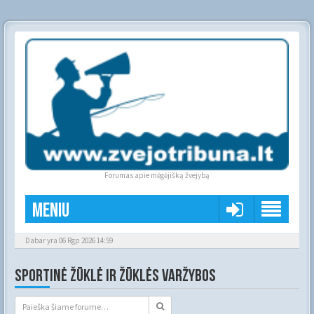
Forumas apie mėgėjišką žvejybą
Meniu
Dabar yra 06 Rgp 2026 14:59
SPORTINĖ ŽŪKLĖ IR ŽŪKLĖS VARŽYBOS