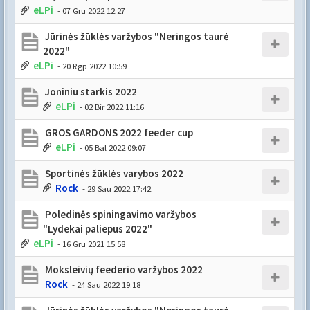
eLPi
- 07 Gru 2022 12:27
Jūrinės žūklės varžybos "Neringos taurė
2022"
eLPi
- 20 Rgp 2022 10:59
Joniniu starkis 2022
eLPi
- 02 Bir 2022 11:16
GROS GARDONS 2022 feeder cup
eLPi
- 05 Bal 2022 09:07
Sportinės žūklės varybos 2022
Rock
- 29 Sau 2022 17:42
Poledinės spiningavimo varžybos
"Lydekai paliepus 2022"
eLPi
- 16 Gru 2021 15:58
Moksleivių feederio varžybos 2022
Rock
- 24 Sau 2022 19:18