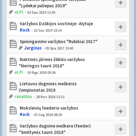
"Lydekai paliepus 2019"
eLPi
- 02 Sau 2019 11:45
Varžybos Dzūkijos sostinėje- Alytuje
Rock
- 22 Sau 2019 22:14
Spiningavimo varžybos "Rubikiai 2017"
Jurginas
- 05 Spa 2017 15:43
Naktinės jūrinės žūklės varžybos
"Neringos taurė 2018"
eLPi
- 30 Rgp 2018 09:26
Lietuvos dugninės meškerės
čempionatas 2018
renaldas
- 28 Kov 2018 15:32
Moksleivių feederio varžybos
Rock
- 25 Geg 2018 08:20
Varžybos dugnine meškere (feeder)
"Smiltynės taurė 2018"