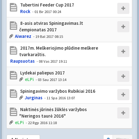
Tubertini Feeder Cup 2017
Rock
- 01 Bir 2017 00:24
8-asis atviras Spiningavimas.lt
čempionatas 2017
Aiwarez
- 19 Bal 2017 08:15
2017m. Meškeriojimo plūdine meškere
tvarkaraštis.
Raupsuotas
- 08 Vas 2017 19:11
Lydekai paliepus 2017
eLPi
- 03 Sau 2017 13:14
Spiningavimo varžybos Rubikiai 2016
Jurginas
- 11 Spa 2016 13:07
Naktinės jūrinės žūklės varžybos
"Neringos taurė 2016"
eLPi
- 22 Rgp 2016 11:18