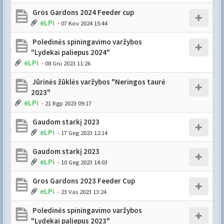
Gros Gardons 2024 Feeder cup
eLPi
- 07 Kov 2024 15:44
Poledinės spiningavimo varžybos
"Lydekai paliepus 2024"
eLPi
- 08 Gru 2023 11:26
Jūrinės žūklės varžybos "Neringos taurė
2023"
eLPi
- 21 Rgp 2023 09:17
Gaudom starkį 2023
eLPi
- 17 Geg 2023 12:14
Gaudom starkį 2023
eLPi
- 10 Geg 2023 14:03
Gros Gardons 2023 Feeder Cup
eLPi
- 23 Vas 2023 13:24
Poledinės spiningavimo varžybos
"Lydekai paliepus 2023"