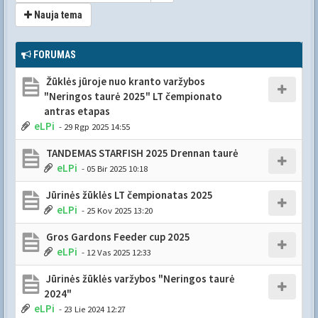
Nauja tema
FORUMAS
Žūklės jūroje nuo kranto varžybos
"Neringos taurė 2025" LT čempionato
antras etapas
eLPi
- 29 Rgp 2025 14:55
TANDEMAS STARFISH 2025 Drennan taurė
eLPi
- 05 Bir 2025 10:18
Jūrinės žūklės LT čempionatas 2025
eLPi
- 25 Kov 2025 13:20
Gros Gardons Feeder cup 2025
eLPi
- 12 Vas 2025 12:33
Jūrinės žūklės varžybos "Neringos taurė
2024"
eLPi
- 23 Lie 2024 12:27