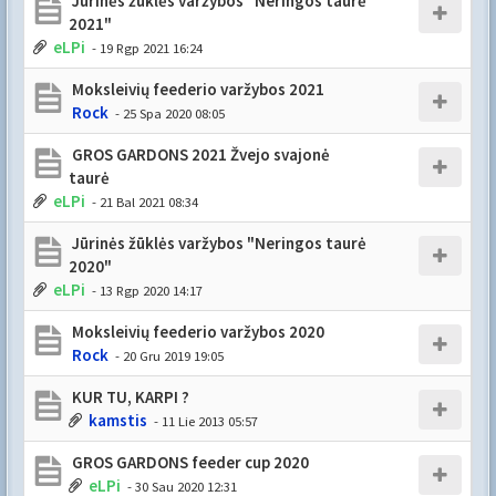
Jūrinės žūklės varžybos "Neringos taurė
2021"
eLPi
- 19 Rgp 2021 16:24
Moksleivių feederio varžybos 2021
Rock
- 25 Spa 2020 08:05
GROS GARDONS 2021 Žvejo svajonė
taurė
eLPi
- 21 Bal 2021 08:34
Jūrinės žūklės varžybos "Neringos taurė
2020"
eLPi
- 13 Rgp 2020 14:17
Moksleivių feederio varžybos 2020
Rock
- 20 Gru 2019 19:05
KUR TU, KARPI ?
kamstis
- 11 Lie 2013 05:57
GROS GARDONS feeder cup 2020
eLPi
- 30 Sau 2020 12:31