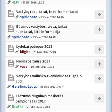
eLPi
- 27 Bir 2018 15:12
Varžybų rezultatai, foto, komentarai
spiridonas
- 23 Vas 2006 14:30
Būsimos varžybos: vieta, laikas,
nuostatai, kita informacija
spiridonas
- 23 Vas 2006 14:28
Lydekai paliepus 2018
blight
- 20 Gru 2017 22:04
Neringos taurė 2017
vava
- 10 Rgp 2017 10:14
Varžybos Valinsko tvenkiniuose rugsėjo
30d.
Geležinis Lydys
- 27 Rgs 2017 14:37
Lietuvos dugninės meškerės
čempionatas 2017
Bratka
- 27 Spa 2016 19:32