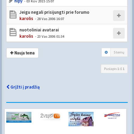
hipy
- 03 Kov 2015 15:07
Jeigu negali prisijungti prie forumo
karolis
- 28 Vas 2006 16:07
nuotoliniai avatarai
karolis
- 23 Vas 2006 01:34
5 temų
Nauja tema
Puslapis
1
iš
1
Grįžti į pradžią