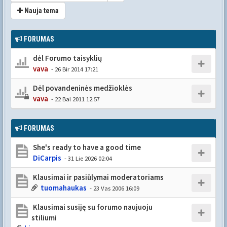
Nauja tema
FORUMAS
dėl Forumo taisyklių
vava
- 26 Bir 2014 17:21
Dėl povandeninės medžioklės
vava
- 22 Bal 2011 12:57
FORUMAS
She's ready to have a good time
DiCarpis
- 31 Lie 2026 02:04
Klausimai ir pasiūlymai moderatoriams
tuomahaukas
- 23 Vas 2006 16:09
Klausimai susiję su forumo naujuoju
stiliumi