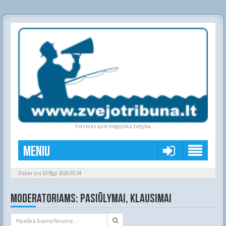
Forumas apie mėgėjišką žvejybą
Meniu
Dabar yra 10 Rgp 2026 05:34
MODERATORIAMS: PASIŪLYMAI, KLAUSIMAI