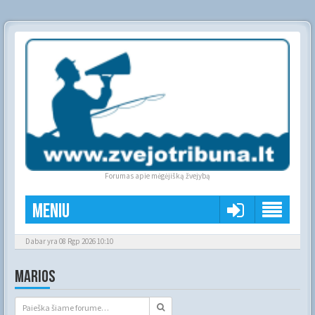
Forumas apie mėgėjišką žvejybą
Meniu
Dabar yra 08 Rgp 2026 10:10
MARIOS