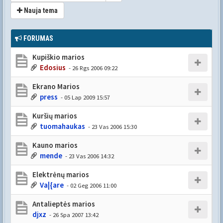
Nauja tema
FORUMAS
Kupiškio marios
Edosius
- 26 Rgs 2006 09:22
Ekrano Marios
press
- 05 Lap 2009 15:57
Kuršių marios
tuomahaukas
- 23 Vas 2006 15:30
Kauno marios
mende
- 23 Vas 2006 14:32
Elektrėnų marios
Va|{are
- 02 Geg 2006 11:00
Antalieptės marios
djxz
- 26 Spa 2007 13:42