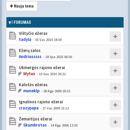
Nauja tema
FORUMAS
Vištyčio ežeras
tadyla
- 03 Vas 2010 18:38
Ežerų salos
Andriusssss
- 18 Spa 2023 06:50
Ukmergės rajono ežerai
Wytux
- 10 Sau 2010 20:22
Kalotės ežeras
muneklp
- 28 Rgp 2009 20:32
Ignalinos rajono ežerai
crazypapa
- 27 Vas 2009 21:12
Žemaitijos ežerai
Skumbrotas
- 14 Rgp 2006 12:36