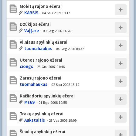
Molėtų rajono ežerai
KARSIS
- 04 Sau 2009 19:17
Dzūkijos ežerai
Va|{are
- 09 Geg 2006 14:26
Vilniaus apylinkių ežerai
tuomahaukas
- 04 Geg 2006 08:37
Utenos rajono ežerai
ciongs
- 23 Gru 2007 01:46
Zarasų rajono ežerai
tuomahaukas
- 02 Sau 2008 13:12
Kaišiadorių apylinkių ežerai
Ms69
- 01 Rgp 2008 10:55
Trakų apylinkių ežerai
Aukstaitis
- 23 Vas 2006 19:09
Šiaulių apylinkių ežerai