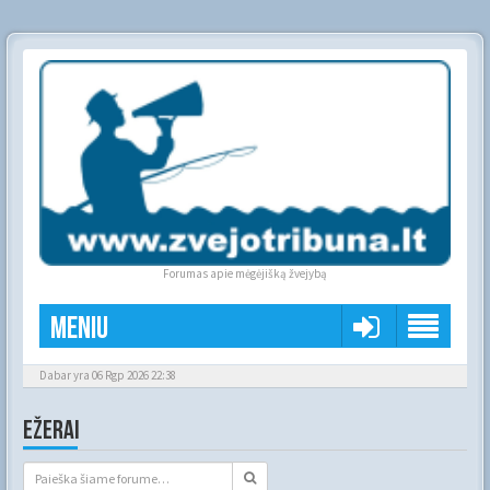
Forumas apie mėgėjišką žvejybą
Meniu
Dabar yra 06 Rgp 2026 22:38
EŽERAI