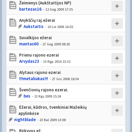
Žeimenys (Aukštaitijos NP)
bartezas16
- 12 Geg 2009 17:35
Anykščių raj.ežerai
Aukstaitis
- 10 Lie 2006 16:02
Suvalkijos ežerai
mantas60
- 27 Geg 2009 08:20
Prienu rajono ezerai
Arvydas23
- 15 Rgp 2010 21:32
Alytaus rajono ezerai
!!!metaliukas!!!
- 27 Gru 2008 18:34
Švenčionių rajono ezerai.
bes
- 13 Rgs 2009 15:24
Ežerai, kūdros, tvenkiniai Mažeikių
apylinkėse
nightblade
- 23 Bal 2009 13:08
Rėkyvos ež.