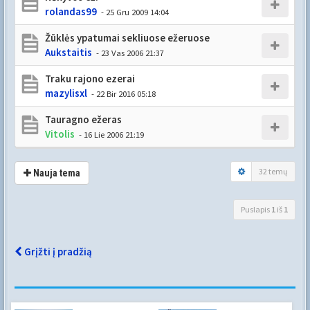
rolandas99
- 25 Gru 2009 14:04
Žūklės ypatumai sekliuose ežeruose
Aukstaitis
- 23 Vas 2006 21:37
Traku rajono ezerai
mazylisxl
- 22 Bir 2016 05:18
Tauragno ežeras
Vitolis
- 16 Lie 2006 21:19
32 temų
Nauja tema
Puslapis
1
iš
1
Grįžti į pradžią