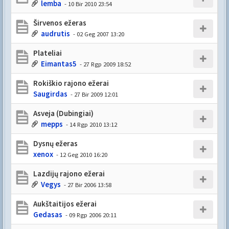
lemba
- 10 Bir 2010 23:54
Širvenos ežeras
audrutis
- 02 Geg 2007 13:20
Plateliai
Eimantas5
- 27 Rgp 2009 18:52
Rokiškio rajono ežerai
Saugirdas
- 27 Bir 2009 12:01
Asveja (Dubingiai)
mepps
- 14 Rgp 2010 13:12
Dysnų ežeras
xenox
- 12 Geg 2010 16:20
Lazdijų rajono ežerai
Vegys
- 27 Bir 2006 13:58
Aukštaitijos ežerai
Gedasas
- 09 Rgp 2006 20:11