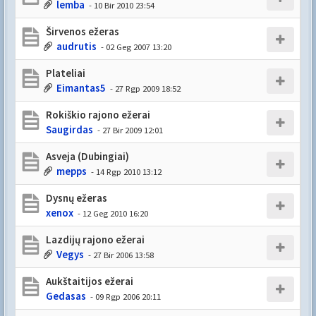
lemba
- 10 Bir 2010 23:54
Širvenos ežeras
audrutis
- 02 Geg 2007 13:20
Plateliai
Eimantas5
- 27 Rgp 2009 18:52
Rokiškio rajono ežerai
Saugirdas
- 27 Bir 2009 12:01
Asveja (Dubingiai)
mepps
- 14 Rgp 2010 13:12
Dysnų ežeras
xenox
- 12 Geg 2010 16:20
Lazdijų rajono ežerai
Vegys
- 27 Bir 2006 13:58
Aukštaitijos ežerai
Gedasas
- 09 Rgp 2006 20:11