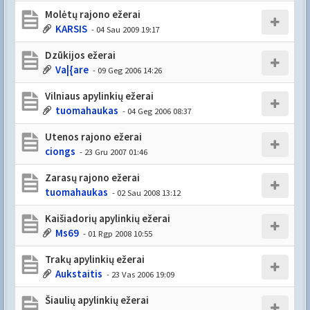
Molėtų rajono ežerai
KARSIS
- 04 Sau 2009 19:17
Dzūkijos ežerai
Va|{are
- 09 Geg 2006 14:26
Vilniaus apylinkių ežerai
tuomahaukas
- 04 Geg 2006 08:37
Utenos rajono ežerai
ciongs
- 23 Gru 2007 01:46
Zarasų rajono ežerai
tuomahaukas
- 02 Sau 2008 13:12
Kaišiadorių apylinkių ežerai
Ms69
- 01 Rgp 2008 10:55
Trakų apylinkių ežerai
Aukstaitis
- 23 Vas 2006 19:09
Šiaulių apylinkių ežerai