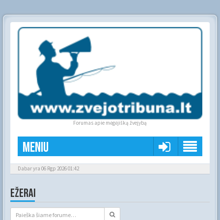
Forumas apie mėgėjišką žvejybą
Meniu
Dabar yra 06 Rgp 2026 01:42
EŽERAI