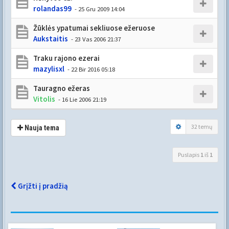
rolandas99
- 25 Gru 2009 14:04
Žūklės ypatumai sekliuose ežeruose
Aukstaitis
- 23 Vas 2006 21:37
Traku rajono ezerai
mazylisxl
- 22 Bir 2016 05:18
Tauragno ežeras
Vitolis
- 16 Lie 2006 21:19
32 temų
Nauja tema
Puslapis
1
iš
1
Grįžti į pradžią