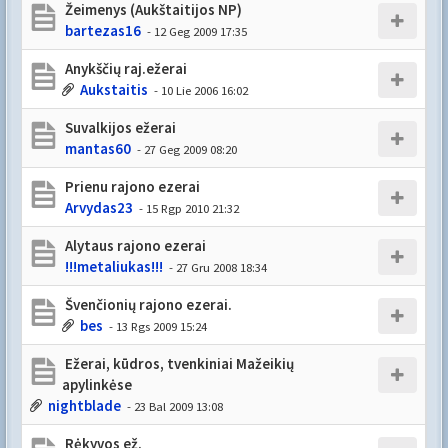
Žeimenys (Aukštaitijos NP)
bartezas16
- 12 Geg 2009 17:35
Anykščių raj.ežerai
Aukstaitis
- 10 Lie 2006 16:02
Suvalkijos ežerai
mantas60
- 27 Geg 2009 08:20
Prienu rajono ezerai
Arvydas23
- 15 Rgp 2010 21:32
Alytaus rajono ezerai
!!!metaliukas!!!
- 27 Gru 2008 18:34
Švenčionių rajono ezerai.
bes
- 13 Rgs 2009 15:24
Ežerai, kūdros, tvenkiniai Mažeikių
apylinkėse
nightblade
- 23 Bal 2009 13:08
Rėkyvos ež.