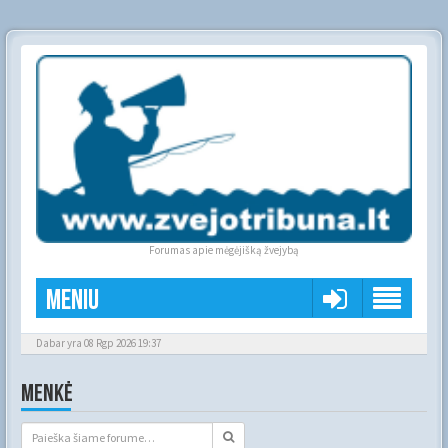
Forumas apie mėgėjišką žvejybą
Meniu
Dabar yra 08 Rgp 2026 19:37
MENKĖ