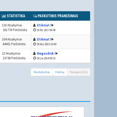
STATISTIKA
PASKUTINIS PRANEŠIMAS
110 Atsakymai
Etikmat
181778 Peržiūrėta
30 Bir 2017 06:48
104 Atsakymai
Etikmat
84431 Peržiūrėta
30 Kov 2015 10:00
22 Atsakymai
Negazdink
23738 Peržiūrėta
24 Lie 2014 09:51
Nustatymai
3 temų
Puslapis
1
iš
1