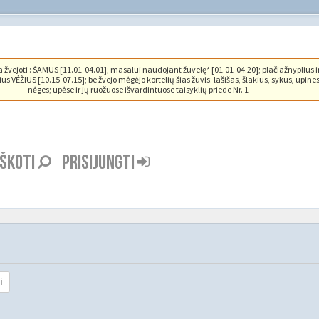
vejoti : ŠAMUS [11.01-04.01]; masalui naudojant žuvelę* [01.01-04.20]; plačiažnyplius i
us VĖŽIUS [10.15-07.15]; be žvejo mėgėjo kortelių šias žuvis: lašišas, šlakius, sykus, upine
nėges; upėse ir jų ruožuose išvardintuose taisyklių priede Nr. 1
EŠKOTI
PRISIJUNGTI
i