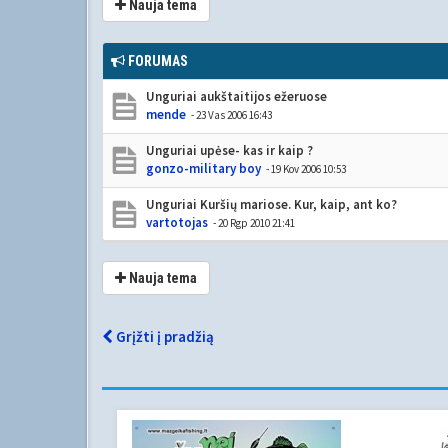
Nauja tema
FORUMAS
Unguriai aukštaitijos ežeruose
mende
- 23 Vas 2006 16:43
Unguriai upėse- kas ir kaip ?
gonzo-military boy
- 19 Kov 2006 10:53
Unguriai Kuršių mariose. Kur, kaip, ant ko?
vartotojas
- 20 Rgp 2010 21:41
Nauja tema
Grįžti į pradžią