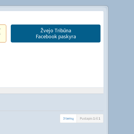
r
Žvejo Tribūna
s
Facebook paskyra
3 temų
Puslapis
1
iš
1