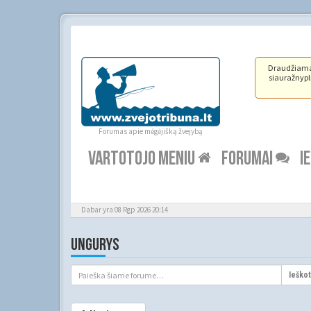
Draudžiama ž
siauražnypli
Forumas apie mėgėjišką žvejybą
VARTOTOJO MENIU
FORUMAI
I
Dabar yra 08 Rgp 2026 20:14
UNGURYS
Ieškot