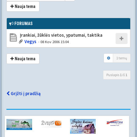
Nauja tema
FORUMAS
Įrankiai, žūklės vietos, ypatumai, taktika
Vegys
- 08 Kov 2006 15:04
1 temų
Nauja tema
Puslapis
1
iš
1
Grįžti į pradžią