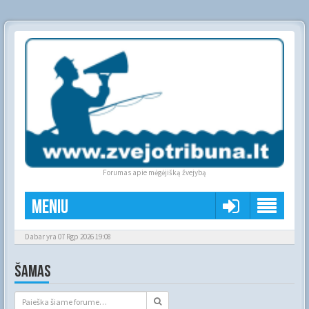
Forumas apie mėgėjišką žvejybą
Meniu
Dabar yra 07 Rgp 2026 19:08
ŠAMAS