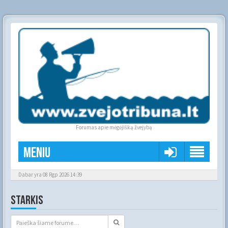
Forumas apie mėgėjišką žvejybą
Meniu
Dabar yra 08 Rgp 2026 14:39
STARKIS