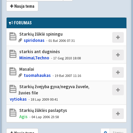
Nauja tema
FORUMAS
Starkių žūklė spiningu
spiridonas
- 01 Bal 2006 07:31
starkis ant dugninės
MinimaLTechno
- 17 Geg 2010 18:08
Masalai
tuomahaukas
- 19 Bal 2007 11:16
Starkių žvejyba gyva/negyva žuvele,
žuvies file
vytiokas
- 18 Lap 2009 00:41
Starkių žūklės paslaptys
Agis
- 04 Lap 2006 23:58
5 temų