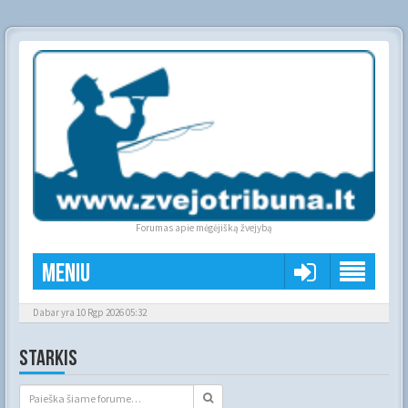
Forumas apie mėgėjišką žvejybą
Meniu
Dabar yra 10 Rgp 2026 05:32
STARKIS