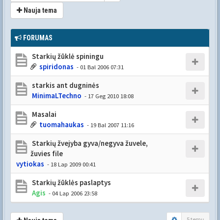
Nauja tema
FORUMAS
Starkių žūklė spiningu
spiridonas
- 01 Bal 2006 07:31
starkis ant dugninės
MinimaLTechno
- 17 Geg 2010 18:08
Masalai
tuomahaukas
- 19 Bal 2007 11:16
Starkių žvejyba gyva/negyva žuvele,
žuvies file
vytiokas
- 18 Lap 2009 00:41
Starkių žūklės paslaptys
Agis
- 04 Lap 2006 23:58
5 temų