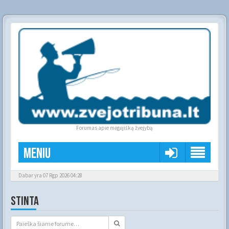
Forumas apie mėgėjišką žvejybą
Meniu
Dabar yra 07 Rgp 2026 04:28
STINTA