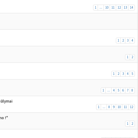
1
...
10
11
12
13
14
1
2
3
4
1
2
1
2
3
4
5
1
...
4
5
6
7
8
iūlymai
1
...
8
9
10
11
12
mo !"
1
2