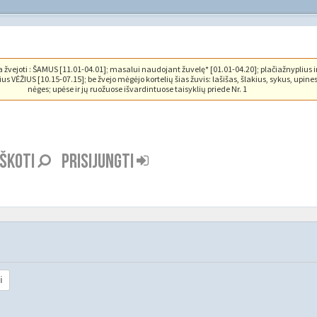
vejoti : ŠAMUS [11.01-04.01]; masalui naudojant žuvelę* [01.01-04.20]; plačiažnyplius i
us VĖŽIUS [10.15-07.15]; be žvejo mėgėjo kortelių šias žuvis: lašišas, šlakius, sykus, upine
nėges; upėse ir jų ruožuose išvardintuose taisyklių priede Nr. 1
EŠKOTI
PRISIJUNGTI
i