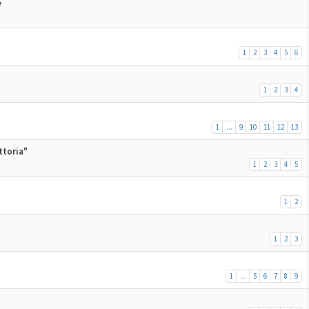
e
1
2
3
4
5
6
1
2
3
4
1
...
9
10
11
12
13
ttoria"
1
2
3
4
5
1
2
1
2
3
1
...
5
6
7
8
9