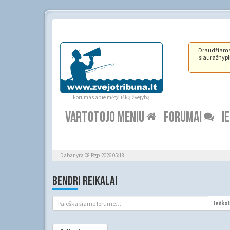
Draudžiama ž
siauražnypli
Forumas apie mėgėjišką žvejybą
VARTOTOJO MENIU
FORUMAI
I
Dabar yra 08 Rgp 2026 05:18
BENDRI REIKALAI
Ieškot