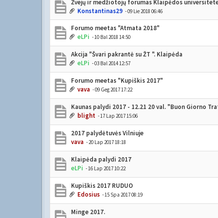
Žvejų ir medžiotojų forumas Klaipėdos universitet
Konstantinas29
- 09 Lie 2018 06:46
Forumo meetas "Atmata 2018"
eLPi
- 10 Bal 2018 14:50
Akcija "Švari pakrantė su ŽT ". Klaipėda
eLPi
- 03 Bal 2014 12:57
Forumo meetas "Kupiškis 2017"
vava
- 09 Geg 2017 17:22
Kaunas palydi 2017 - 12.21 20 val. "Buon Giorno Tra
blight
- 17 Lap 2017 15:06
2017 palydėtuvės Vilniuje
vava
- 20 Lap 2017 18:18
Klaipėda palydi 2017
eLPi
- 16 Lap 2017 10:22
Kupiškis 2017 RUDUO
Edosius
- 15 Spa 2017 08:19
Minge 2017.