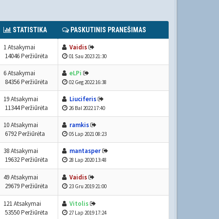
STATISTIKA
PASKUTINIS PRANEŠIMAS
1 Atsakymai
Vaidis
14046 Peržiūrėta
01 Sau 2023 21:30
6 Atsakymai
eLPi
84356 Peržiūrėta
02 Geg 2022 16:38
19 Atsakymai
Liuciferis
11344 Peržiūrėta
26 Bal 2022 17:40
10 Atsakymai
ramkis
6792 Peržiūrėta
05 Lap 2021 08:23
38 Atsakymai
mantasper
19632 Peržiūrėta
28 Lap 2020 13:48
49 Atsakymai
Vaidis
29679 Peržiūrėta
23 Gru 2019 21:00
121 Atsakymai
Vitolis
53550 Peržiūrėta
27 Lap 2019 17:24