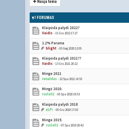
Nauja tema
FORUMAS
Klaipėda palydi 2022?
Vaidis
- 15 Gru 2022 17:27
1.2% Parama
blight
- 03 Geg 2020 12:05
Klaipėda palydi 2021??
Vaidis
- 13 Gru 2021 20:22
Minge 2021
renaldas
- 22 Spa 2021 14:55
Mingė 2020.
rusla02
- 05 Spa 2020 19:53
Klaipėda palydi 2018
eLPi
- 05 Gru 2018 17:03
Minge 2019.
rusla02
- 07 Spa 2019 20:42