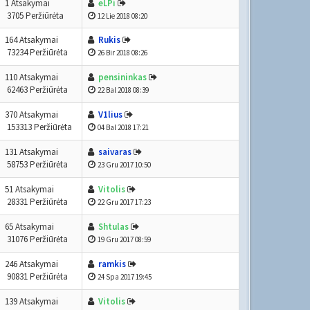
1 Atsakymai
eLPi
3705 Peržiūrėta
12 Lie 2018 08:20
164 Atsakymai
Rukis
73234 Peržiūrėta
26 Bir 2018 08:26
110 Atsakymai
pensininkas
62463 Peržiūrėta
22 Bal 2018 08:39
370 Atsakymai
V1lius
153313 Peržiūrėta
04 Bal 2018 17:21
131 Atsakymai
saivaras
58753 Peržiūrėta
23 Gru 2017 10:50
51 Atsakymai
Vitolis
28331 Peržiūrėta
22 Gru 2017 17:23
65 Atsakymai
Shtulas
31076 Peržiūrėta
19 Gru 2017 08:59
246 Atsakymai
ramkis
90831 Peržiūrėta
24 Spa 2017 19:45
139 Atsakymai
Vitolis