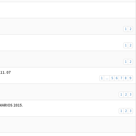
1
2
1
2
1
2
11. 07
1
...
5
6
7
8
9
1
2
3
MARIOS 2015.
1
2
3