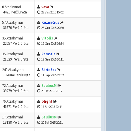
0 Atsakymai
vava
4421 Peržiūrėta
22 Vas 2016 15:02
57 Atsakymai
Kuzmičius
36976 Peržiūrėta
23 Gru 2015 20:30
35 Atsakymai
Vitolis
22657 Peržiūrėta
19 Gru 2015 16:54
35 Atsakymai
kamstis
21029 Peržiūrėta
17 Gru 2015 10:11
240 Atsakymai
Skridžas
102884 Peržiūrėta
11 Lap 2015 19:52
72 Atsakymai
SauliusM
39279 Peržiūrėta
25 Lie 2015 21:17
76 Atsakymai
blight
46971 Peržiūrėta
18 Bir 2015 20:44
17 Atsakymai
SauliusM
13138 Peržiūrėta
20 Bal 2015 20:11