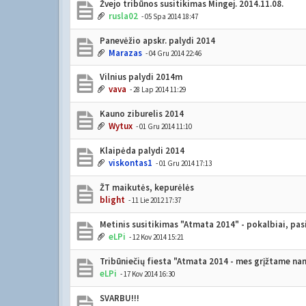
Žvejo tribūnos susitikimas Mingej. 2014.11.08.
rusla02
- 05 Spa 2014 18:47
Panevėžio apskr. palydi 2014
Marazas
- 04 Gru 2014 22:46
Vilnius palydi 2014m
vava
- 28 Lap 2014 11:29
Kauno ziburelis 2014
Wytux
- 01 Gru 2014 11:10
Klaipėda palydi 2014
viskontas1
- 01 Gru 2014 17:13
ŽT maikutės, kepurėlės
blight
- 11 Lie 2012 17:37
Metinis susitikimas "Atmata 2014" - pokalbiai, pas
eLPi
- 12 Kov 2014 15:21
Tribūniečių fiesta "Atmata 2014 - mes grįžtame na
eLPi
- 17 Kov 2014 16:30
SVARBU!!!