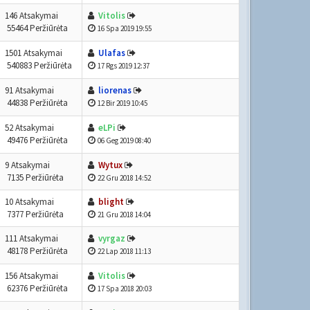
146 Atsakymai
Vitolis
55464 Peržiūrėta
16 Spa 2019 19:55
1501 Atsakymai
Ulafas
540883 Peržiūrėta
17 Rgs 2019 12:37
91 Atsakymai
liorenas
44838 Peržiūrėta
12 Bir 2019 10:45
52 Atsakymai
eLPi
49476 Peržiūrėta
06 Geg 2019 08:40
9 Atsakymai
Wytux
7135 Peržiūrėta
22 Gru 2018 14:52
10 Atsakymai
blight
7377 Peržiūrėta
21 Gru 2018 14:04
111 Atsakymai
vyrgaz
48178 Peržiūrėta
22 Lap 2018 11:13
156 Atsakymai
Vitolis
62376 Peržiūrėta
17 Spa 2018 20:03