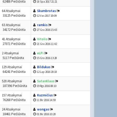
62486 Peržiūrėta
18 Spa 2017 21:21
64 Atsakymai
Skumbrotas
33125 Peržiūrėta
12 Vas 2017 20:09
63 Atsakymai
ramkis
34172 Peržiūrėta
27 Gru 2016 15:43
41 Atsakymai
Vitolis
27071 Peržiūrėta
21 Gru 2016 11:42
2 Atsakymai
eLPi
5117 Peržiūrėta
15 Gru 2016 13:28
129 Atsakymai
Bildukas
64241 Peržiūrėta
12 Lap 2016 20:18
520 Atsakymai
SatanKlaus
187396 Peržiūrėta
19 Rgs 2016 08:10
157 Atsakymai
Kuzmičius
76268 Peržiūrėta
11 Bir 2016 14:59
24 Atsakymai
wongas
18461 Peržiūrėta
01 Bir 2016 10:20