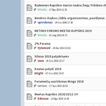
Rudeninės Kupiškio marios laukia Žvejų Tribūnos c
Vitolis
- 17 Rgs 2019 12:35
Bendros išvykos į žūklę organizavimas, pasiūlymai.
spiridonas
- 24 Vas 2006 17:38
METINIS FORUMO MEETAS KUPIŠKIS 2019
Vitolis
- 01 Geg 2019 18:37
2% Parama
Vytenisnl
- 24 Kov 2014 22:02
Vilnius 2018 palydėtuvės
vava
- 18 Gru 2018 22:17
Kaunas palydi 2018
blight
- 07 Gru 2018 19:07
Forumiečių susitikimas Mingė 2018
ramass
- 17 Spa 2018 20:03
Meetas Kupiškis 2018/10/12-14
Edosius
- 22 Rgp 2018 14:28