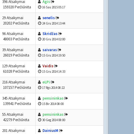
396 Atsakymai
Agis
159320 Peržiūrėta
16 Sau 2015 05:17
29 Atsakymai
senelis
20202 Peržiūrėta
24 Gru 2014 13:44
96 Atsakymai
Skridžas
48003 Peržiūrėta
20 Gru 2014 02:00
39 Atsakymai
saivaras
26019 Peržiūrėta
15 Gru 2014 19:50
129 Atsakymai
Vaidis
61028 Peržiūrėta
15 Gru 2014 14:33
216 Atsakymai
eLPi
107157 Peržiūrėta
17 Rgs 2014 08:22
345 Atsakymai
pensininkas
139941 Peržiūrėta
15 Bir 2014 08:00
55 Atsakymai
pensininkas
42279 Peržiūrėta
30 Geg 2014 08:00
201 Atsakymai
DainiusM