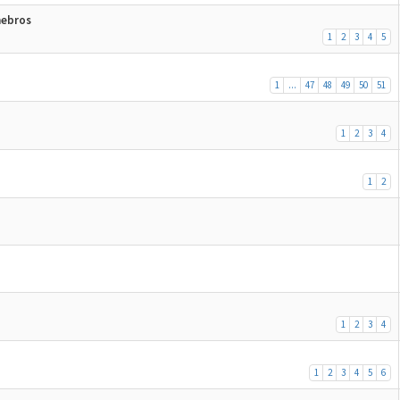
hebros
1
2
3
4
5
1
...
47
48
49
50
51
1
2
3
4
1
2
1
2
3
4
1
2
3
4
5
6