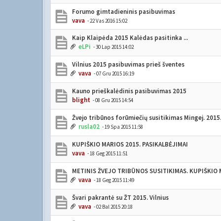
Forumo gimtadieninis pasibuvimas
vava
- 22 Vas 2016 15:02
Kaip Klaipėda 2015 Kalėdas pasitinka ...
eLPi
- 30 Lap 2015 14:02
Vilnius 2015 pasibuvimas prieš šventes
vava
- 07 Gru 2015 16:19
Kauno prieškalėdinis pasibuvimas 2015
blight
- 08 Gru 2015 14:54
Žvejo tribūnos forūmiečių susitikimas Mingej. 2015.
rusla02
- 19 Spa 2015 11:58
KUPIŠKIO MARIOS 2015. PASIKALBĖJIMAI
vava
- 18 Geg 2015 11:51
METINIS ŽVEJO TRIBŪNOS SUSITIKIMAS. KUPIŠKIO 
vava
- 18 Geg 2015 11:49
Švari pakrantė su ŽT 2015. Vilnius
vava
- 02 Bal 2015 20:18