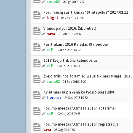
rusla02
- 20 Rgs 2017 17:59
Forumiečių susitikimas "Stintapūkis" 2017.02.11
blight
- 03 Vas 2017 11:38
Vilnius palydi 2016. Žiburėlis :)
vava
- 01 Gru 2016 23:36
Pasitinkant 2016 Kaledas Klaipėdoje
eLPi
- 23 Lap 2016 16:22
2017 Žvejo tribūna kalendorius
eLPi
- 06 Gru 2016 14:54
Žvejo tribūnos forūmiečių susitikimas Mingej. 2016.
rusla02
- 04 Spa 2016 16:20
Kvietimas Kupiškėniško lydžio pagaudyt...
liorenas
- 24 Spa 2013 15:52
Forumo meetas "Atmata 2016" aptarimai
eLPi
- 02 Geg 2016 09:38
Forumo meetas "Atmata 2016" registracija
vava
- 03 Geg 2016 17:21