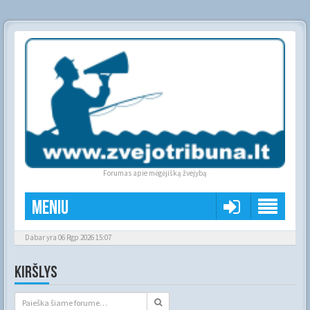
Forumas apie mėgėjišką žvejybą
Meniu
Dabar yra 06 Rgp 2026 15:07
KIRŠLYS