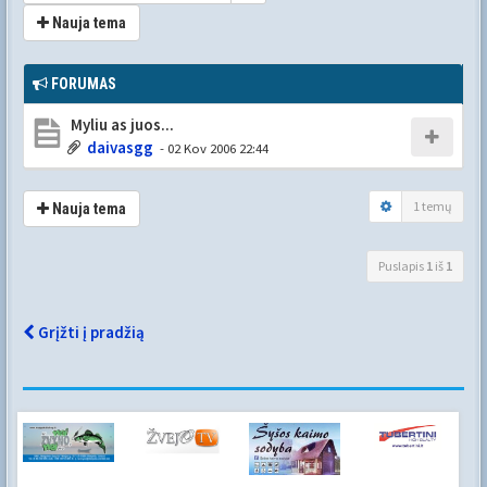
Nauja tema
FORUMAS
Myliu as juos...
daivasgg
- 02 Kov 2006 22:44
1 temų
Nauja tema
Puslapis
1
iš
1
Grįžti į pradžią