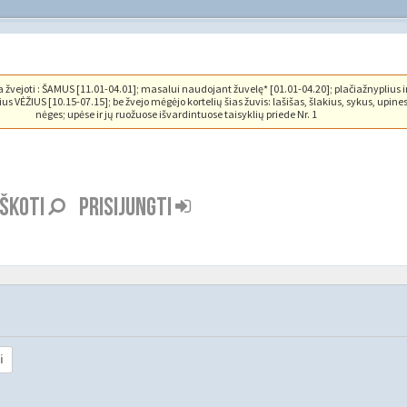
vejoti : ŠAMUS [11.01-04.01]; masalui naudojant žuvelę* [01.01-04.20]; plačiažnyplius i
us VĖŽIUS [10.15-07.15]; be žvejo mėgėjo kortelių šias žuvis: lašišas, šlakius, sykus, upine
nėges; upėse ir jų ruožuose išvardintuose taisyklių priede Nr. 1
EŠKOTI
PRISIJUNGTI
i