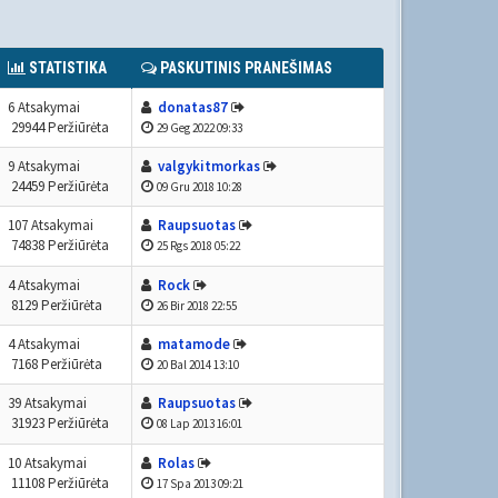
STATISTIKA
PASKUTINIS PRANEŠIMAS
6 Atsakymai
donatas87
29944 Peržiūrėta
29 Geg 2022 09:33
9 Atsakymai
valgykitmorkas
24459 Peržiūrėta
09 Gru 2018 10:28
107 Atsakymai
Raupsuotas
74838 Peržiūrėta
25 Rgs 2018 05:22
4 Atsakymai
Rock
8129 Peržiūrėta
26 Bir 2018 22:55
4 Atsakymai
matamode
7168 Peržiūrėta
20 Bal 2014 13:10
39 Atsakymai
Raupsuotas
31923 Peržiūrėta
08 Lap 2013 16:01
10 Atsakymai
Rolas
11108 Peržiūrėta
17 Spa 2013 09:21