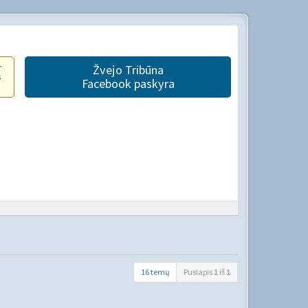
r
Žvejo Tribūna
s
Facebook paskyra
16 temų
Puslapis
1
iš
1