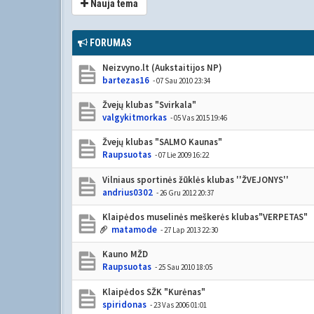
Nauja tema
FORUMAS
Neizvyno.lt (Aukstaitijos NP)
bartezas16
- 07 Sau 2010 23:34
Žvejų klubas "Svirkala"
valgykitmorkas
- 05 Vas 2015 19:46
Žvejų klubas "SALMO Kaunas"
Raupsuotas
- 07 Lie 2009 16:22
Vilniaus sportinės žūklės klubas ''ŽVEJONYS''
andrius0302
- 26 Gru 2012 20:37
Klaipėdos muselinės meškerės klubas"VERPETAS"
matamode
- 27 Lap 2013 22:30
Kauno MŽD
Raupsuotas
- 25 Sau 2010 18:05
Klaipėdos SŽK "Kurėnas"
spiridonas
- 23 Vas 2006 01:01