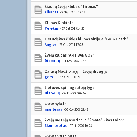
Šiaulių žvejų klubas "Tironas"
alkanas
- 27 Rgp 2013 12:27
Klubas Kibkit.lt
Pelekas
- 27 Bal 2013 14:26
Lietuviškas žūklės klubas Airijoje "Go & Catch"
Angler
- 28 Gru 2011 17:23
Žvejų klubas "ANT BANGOS"
Diaboliq
- 11 Kov 2006 19:44
Zarasų Medžiotojų ir žvejų draugija
gdrs
- 15 Spa 2010 00:39
Lietuvos spiningautojų lyga
Diaboliq
- 27 Kov 2010 09:59
www.pyla.lt
mantesas
- 02 Kov 2006 22:43
Žvejų mėgėjų asociacija "Žmare" - kas tai???
Skumbrotas
- 07 Lie 2009 10:23
www.flyfishing.lt