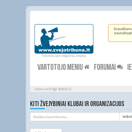
Draudžiama ž
siauražnypli
Forumas apie mėgėjišką žvejybą
VARTOTOJO MENIU
FORUMAI
I
Dabar yra 07 Rgp 2026 05:12
KITI ŽVEJYBINIAI KLUBAI IR ORGANIZACIJOS
Ieškot