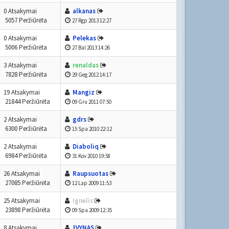
0 Atsakymai
alkanas
5057 Peržiūrėta
27 Rgp 2013 12:27
0 Atsakymai
Pelekas
5006 Peržiūrėta
27 Bal 2013 14:26
3 Atsakymai
renaldas
7828 Peržiūrėta
29 Geg 2012 14:17
19 Atsakymai
Mangiz
21844 Peržiūrėta
09 Gru 2011 07:50
2 Atsakymai
gdrs
6300 Peržiūrėta
15 Spa 2010 22:12
2 Atsakymai
Diaboliq
6984 Peržiūrėta
31 Kov 2010 19:58
26 Atsakymai
Raupsuotas
27085 Peržiūrėta
12 Lap 2009 11:53
25 Atsakymai
Ignelis
23898 Peržiūrėta
09 Spa 2009 12:35
8 Atsakymai
žVYNAS