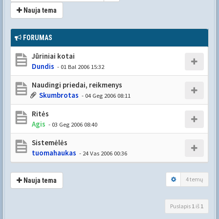
Nauja tema
FORUMAS
Jūriniai kotai
Dundis
- 01 Bal 2006 15:32
Naudingi priedai, reikmenys
Skumbrotas
- 04 Geg 2006 08:11
Ritės
Agis
- 03 Geg 2006 08:40
Sistemėlės
tuomahaukas
- 24 Vas 2006 00:36
4 temų
Nauja tema
Puslapis
1
iš
1