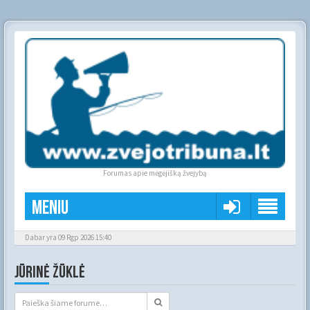
Forumas apie mėgėjišką žvejybą
Meniu
Dabar yra 09 Rgp 2026 15:40
JŪRINĖ ŽŪKLĖ