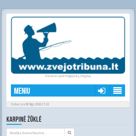
Forumas apie mėgėjišką žvejybą
Meniu
Dabar yra 08 Rgp 2026 17:22
KARPINĖ ŽŪKLĖ