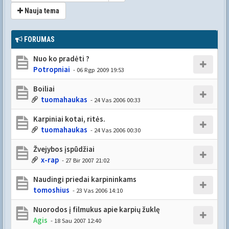
Nauja tema
FORUMAS
Nuo ko pradėti ?
Potropniai
- 06 Rgp 2009 19:53
Boiliai
tuomahaukas
- 24 Vas 2006 00:33
Karpiniai kotai, ritės.
tuomahaukas
- 24 Vas 2006 00:30
Žvejybos įspūdžiai
x-rap
- 27 Bir 2007 21:02
Naudingi priedai karpininkams
tomoshius
- 23 Vas 2006 14:10
Nuorodos į filmukus apie karpių žuklę
Agis
- 18 Sau 2007 12:40