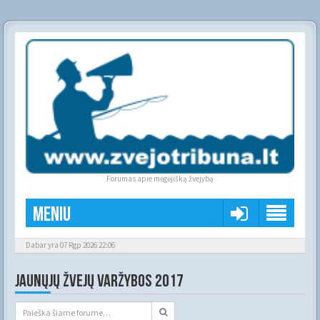
Forumas apie mėgėjišką žvejybą
Meniu
Dabar yra 07 Rgp 2026 22:06
JAUNŲJŲ ŽVEJŲ VARŽYBOS 2017