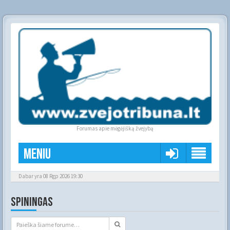
Forumas apie mėgėjišką žvejybą
Meniu
Dabar yra 08 Rgp 2026 19:30
SPININGAS