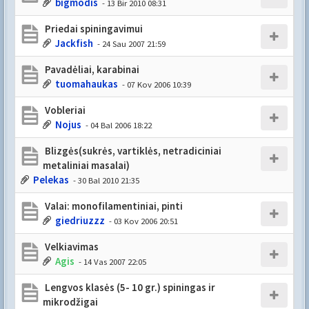
bigmodis
- 13 Bir 2010 08:31
Priedai spiningavimui
Jackfish
- 24 Sau 2007 21:59
Pavadėliai, karabinai
tuomahaukas
- 07 Kov 2006 10:39
Vobleriai
Nojus
- 04 Bal 2006 18:22
Blizgės(sukrės, vartiklės, netradiciniai
metaliniai masalai)
Pelekas
- 30 Bal 2010 21:35
Valai: monofilamentiniai, pinti
giedriuzzz
- 03 Kov 2006 20:51
Velkiavimas
Agis
- 14 Vas 2007 22:05
Lengvos klasės (5- 10 gr.) spiningas ir
mikrodžigai