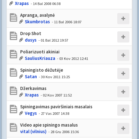
Xrapas
- 14 Bal 2008 06:38
Apranga, avalynė
Skumbrotas
- 11 Bal 2006 18:07
Drop Shot
dusys
- 01 Bal 2012 19:57
Poliarizuoti akiniai
SauliusKriauza
- 03 Kov 2012 12:41
Spiningisto dėžutėje
Satan
- 30 Kov 2011 15:25
Džerkavimas
Xrapas
- 02 Kov 2007 11:52
Spiningavimas paviršiniais masalais
Vegys
- 27 Vas 2007 14:38
Video apie spiningo masalus
vital (vilnius)
- 28 Gru 2006 15:36