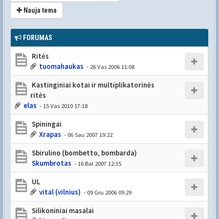
Nauja tema
FORUMAS
Ritės
tuomahaukas
- 26 Vas 2006 11:08
Kastinginiai kotai ir multiplikatorinės
ritės
elas
- 15 Vas 2010 17:18
Spiningai
Xrapas
- 06 Sau 2007 19:22
Sbirulino (bombetto, bombarda)
Skumbrotas
- 16 Bal 2007 12:35
UL
vital (vilnius)
- 09 Gru 2006 09:29
Silikoniniai masalai