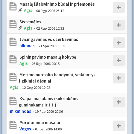
Masalų išlaisvinimo būdai ir priemonės
Agis
- 08 Rgp 2006 23:12
Sistemėlės
Agis
- 02 Rgp 2006 12:32
tvičingavimas vs džerkavimas
alkanas
- 21 Spa 2009 13:36
Spiningavimo masalų kokybė
Agis
- 06 Rgp 2006 20:15
Metimo nuotolio bandymai, veikiantys
fizikiniai dėsniai
Agis
- 12 Geg 2009 10:02
Kvapai masalams (sukriukėms,
guminukams ir t.t.)
mixmindas
- 19 Rgp 2009 20:36
Poroloniniai masalai
Vegys
- 03 Bal 2006 14:00