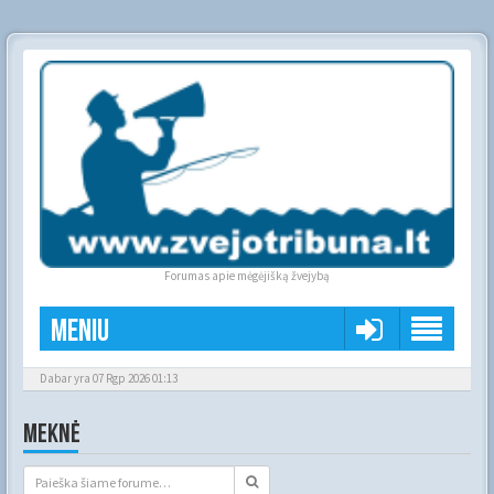
Forumas apie mėgėjišką žvejybą
Meniu
Dabar yra 07 Rgp 2026 01:13
MEKNĖ