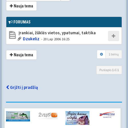
Nauja tema
FORUMAS
Įrankiai, žūklės vietos, ypatumai, taktika
Dzukeliz
- 20 Lap 2006 16:25
1 temų
Nauja tema
Puslapis
1
iš
1
Grįžti į pradžią