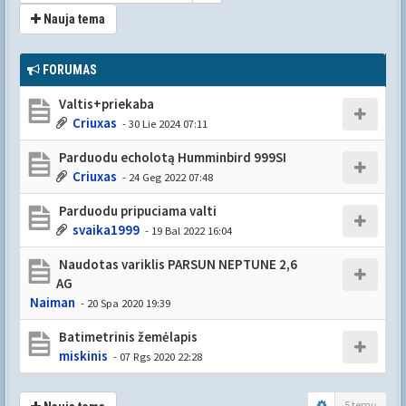
Nauja tema
FORUMAS
Valtis+priekaba
Criuxas
- 30 Lie 2024 07:11
Parduodu echolotą Humminbird 999SI
Criuxas
- 24 Geg 2022 07:48
Parduodu pripuciama valti
svaika1999
- 19 Bal 2022 16:04
Naudotas variklis PARSUN NEPTUNE 2,6
AG
Naiman
- 20 Spa 2020 19:39
Batimetrinis žemėlapis
miskinis
- 07 Rgs 2020 22:28
5 temų