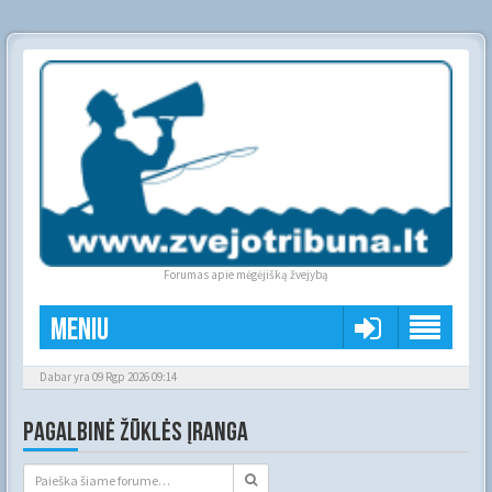
Forumas apie mėgėjišką žvejybą
Meniu
Dabar yra 09 Rgp 2026 09:14
PAGALBINĖ ŽŪKLĖS ĮRANGA